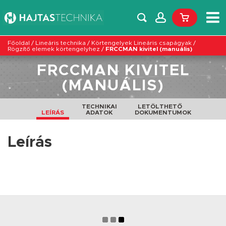
Főoldal
/
Lineáris technika
/
Körtengelyek Lineáris csapágyak
/
Rögzítő elemek körtengelyhez
/
FRCCMAN kivitel (manuális)
FRCCMAN KIVITEL
(MANUÁLIS)
TECHNIKAI
LETÖLTHETŐ
LEÍRÁS
ADATOK
DOKUMENTUMOK
Leírás