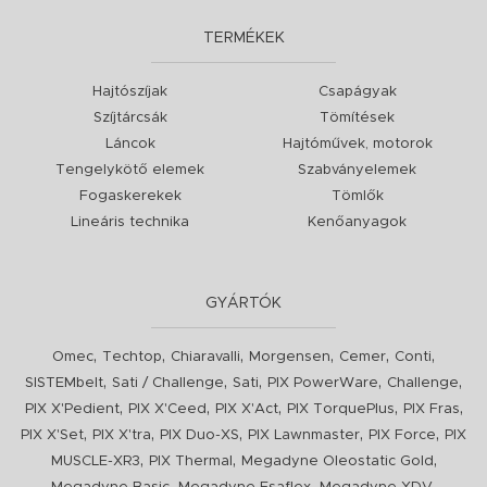
TERMÉKEK
Hajtószíjak
Csapágyak
Szíjtárcsák
Tömítések
Láncok
Hajtóművek, motorok
Tengelykötő elemek
Szabványelemek
Fogaskerekek
Tömlők
Lineáris technika
Kenőanyagok
GYÁRTÓK
,
,
,
,
,
,
Omec
Techtop
Chiaravalli
Morgensen
Cemer
Conti
,
,
,
,
,
SISTEMbelt
Sati / Challenge
Sati
PIX PowerWare
Challenge
,
,
,
,
,
PIX X'Pedient
PIX X'Ceed
PIX X'Act
PIX TorquePlus
PIX Fras
,
,
,
,
,
PIX X'Set
PIX X'tra
PIX Duo-XS
PIX Lawnmaster
PIX Force
PIX
,
,
,
MUSCLE-XR3
PIX Thermal
Megadyne Oleostatic Gold
,
,
,