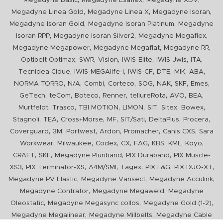
Megadyne Basic
Megadyne Esaflex
Megadyne XDV
,
,
,
Megadyne Linea Gold
Megadyne Linea X
Megadyne Isoran
,
,
Megadyne Isoran Gold
Megadyne Isoran Platinum
Megadyne
,
,
,
Isoran RPP
Megadyne Isoran Silver2
Megadyne Megaflex
,
,
,
Megadyne Megapower
Megadyne Megaflat
Megadyne RR
,
,
,
,
,
,
Optibelt Optimax
SWR
Vision
IWIS-Elite
IWIS-Jwis
ITA
,
,
,
,
,
,
Tecnidea Cidue
IWIS-MEGAlife-I
IWIS-CF
DTE
MIK
ABA
,
,
,
,
,
,
,
,
NORMA TORRO
N/A
Combi
Corteco
SOG
NAK
SKF
Emes
,
,
,
,
,
,
,
GeTech
teCom
Boteco
Renner
tellureRota
AVO
BEA
,
,
,
,
,
,
,
Murtfeldt
Trasco
TBI MOTION
LIMON
SIT
Sitex
Bowex
,
,
,
,
,
,
,
Stagnoli
TEA
Cross+Morse
MF
SIT/Sati
DeltaPlus
Procera
,
,
,
,
,
,
Coverguard
3M
Portwest
Ardon
Promacher
Canis CXS
Sara
,
,
,
,
,
,
,
,
Workwear
Milwaukee
Codex
CX
FAG
KBS
KML
Koyo
,
,
,
,
CRAFT
SKF
Megadyne Pluriband
PIX Duraband
PIX Muscle-
,
,
,
,
,
,
XS3
PIX Terminator-XS
A4M/SMI
Tagex
PIX L&G
PIX DUO-XT
,
,
,
Megadyne PV Elastic
Megadyne Varisect
Megadyne Acculink
,
,
Megadyne Contrafor
Megadyne Megaweld
Megadyne
,
,
,
Oleostatic
Megadyne Megasync collos
Megadyne Gold (1-2)
,
,
Megadyne Megalinear
Megadyne Millbelts
Megadyne Cable