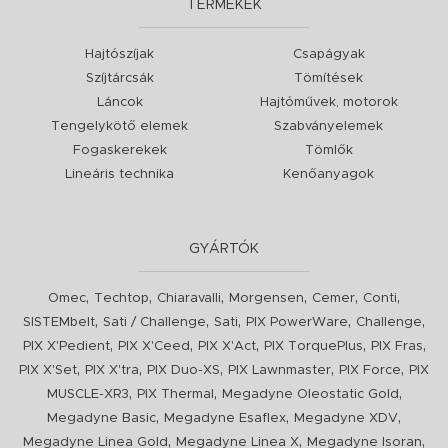
TERMÉKEK
Hajtószíjak
Csapágyak
Szíjtárcsák
Tömítések
Láncok
Hajtóművek, motorok
Tengelykötő elemek
Szabványelemek
Fogaskerekek
Tömlők
Lineáris technika
Kenőanyagok
GYÁRTÓK
,
,
,
,
,
,
Omec
Techtop
Chiaravalli
Morgensen
Cemer
Conti
,
,
,
,
,
SISTEMbelt
Sati / Challenge
Sati
PIX PowerWare
Challenge
,
,
,
,
,
PIX X'Pedient
PIX X'Ceed
PIX X'Act
PIX TorquePlus
PIX Fras
,
,
,
,
,
PIX X'Set
PIX X'tra
PIX Duo-XS
PIX Lawnmaster
PIX Force
PIX
,
,
,
MUSCLE-XR3
PIX Thermal
Megadyne Oleostatic Gold
,
,
,
Megadyne Basic
Megadyne Esaflex
Megadyne XDV
,
,
,
Megadyne Linea Gold
Megadyne Linea X
Megadyne Isoran