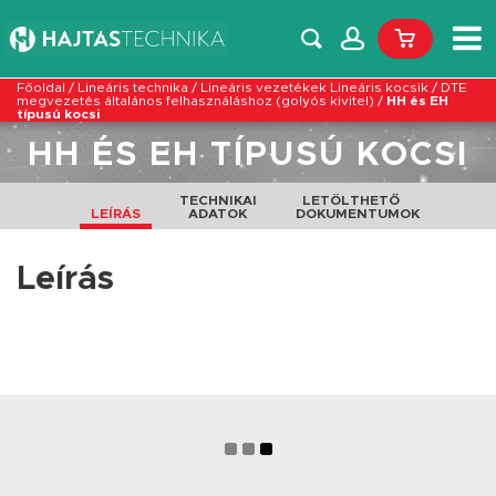
Főoldal
/
Lineáris technika
/
Lineáris vezetékek Lineáris kocsik
/
DTE
megvezetés általános felhasználáshoz (golyós kivitel)
/
HH és EH
típusú kocsi
HH ÉS EH TÍPUSÚ KOCSI
TECHNIKAI
LETÖLTHETŐ
LEÍRÁS
ADATOK
DOKUMENTUMOK
Leírás