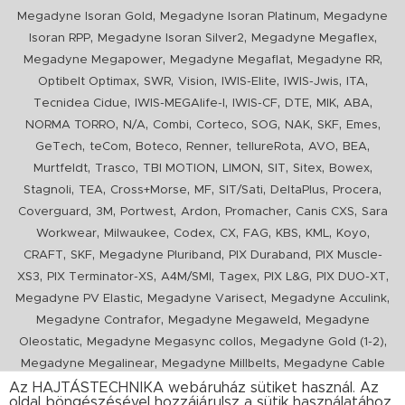
,
,
Megadyne Isoran Gold
Megadyne Isoran Platinum
Megadyne
,
,
,
Isoran RPP
Megadyne Isoran Silver2
Megadyne Megaflex
,
,
,
Megadyne Megapower
Megadyne Megaflat
Megadyne RR
,
,
,
,
,
,
Optibelt Optimax
SWR
Vision
IWIS-Elite
IWIS-Jwis
ITA
,
,
,
,
,
,
Tecnidea Cidue
IWIS-MEGAlife-I
IWIS-CF
DTE
MIK
ABA
,
,
,
,
,
,
,
,
NORMA TORRO
N/A
Combi
Corteco
SOG
NAK
SKF
Emes
,
,
,
,
,
,
,
GeTech
teCom
Boteco
Renner
tellureRota
AVO
BEA
,
,
,
,
,
,
,
Murtfeldt
Trasco
TBI MOTION
LIMON
SIT
Sitex
Bowex
,
,
,
,
,
,
,
Stagnoli
TEA
Cross+Morse
MF
SIT/Sati
DeltaPlus
Procera
,
,
,
,
,
,
Coverguard
3M
Portwest
Ardon
Promacher
Canis CXS
Sara
,
,
,
,
,
,
,
,
Workwear
Milwaukee
Codex
CX
FAG
KBS
KML
Koyo
,
,
,
,
CRAFT
SKF
Megadyne Pluriband
PIX Duraband
PIX Muscle-
,
,
,
,
,
,
XS3
PIX Terminator-XS
A4M/SMI
Tagex
PIX L&G
PIX DUO-XT
,
,
,
Megadyne PV Elastic
Megadyne Varisect
Megadyne Acculink
,
,
Megadyne Contrafor
Megadyne Megaweld
Megadyne
,
,
,
Oleostatic
Megadyne Megasync collos
Megadyne Gold (1-2)
,
,
Megadyne Megalinear
Megadyne Millbelts
Megadyne Cable
,
,
,
,
,
Pull
PIX X'Ceed
Megadyne Pull Down
Optibelt VB
Mitsuboshi
Az HAJTÁSTECHNIKA webáruház sütiket használ. Az
oldal böngészésével hozzájárulsz a sütik használatához.