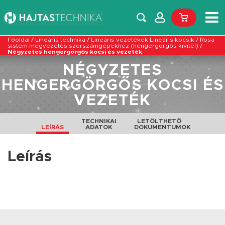
Főoldal
/
Lineáris technika
/
Lineáris vezetékek Lineáris kocsik
/
Rosa
sistem megvezetés szerszámgépekhez (hengergörgős kivitel)
/
Négyzetes hengergörgős kocsi és vezeték
NÉGYZETES
HENGERGÖRGŐS KOCSI ÉS
VEZETÉK
TECHNIKAI
LETÖLTHETŐ
LEÍRÁS
ADATOK
DOKUMENTUMOK
Leírás