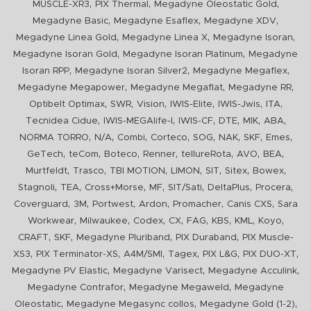
,
,
,
MUSCLE-XR3
PIX Thermal
Megadyne Oleostatic Gold
,
,
,
Megadyne Basic
Megadyne Esaflex
Megadyne XDV
,
,
,
Megadyne Linea Gold
Megadyne Linea X
Megadyne Isoran
,
,
Megadyne Isoran Gold
Megadyne Isoran Platinum
Megadyne
,
,
,
Isoran RPP
Megadyne Isoran Silver2
Megadyne Megaflex
,
,
,
Megadyne Megapower
Megadyne Megaflat
Megadyne RR
,
,
,
,
,
,
Optibelt Optimax
SWR
Vision
IWIS-Elite
IWIS-Jwis
ITA
,
,
,
,
,
,
Tecnidea Cidue
IWIS-MEGAlife-I
IWIS-CF
DTE
MIK
ABA
,
,
,
,
,
,
,
,
NORMA TORRO
N/A
Combi
Corteco
SOG
NAK
SKF
Emes
,
,
,
,
,
,
,
GeTech
teCom
Boteco
Renner
tellureRota
AVO
BEA
,
,
,
,
,
,
,
Murtfeldt
Trasco
TBI MOTION
LIMON
SIT
Sitex
Bowex
,
,
,
,
,
,
,
Stagnoli
TEA
Cross+Morse
MF
SIT/Sati
DeltaPlus
Procera
,
,
,
,
,
,
Coverguard
3M
Portwest
Ardon
Promacher
Canis CXS
Sara
,
,
,
,
,
,
,
,
Workwear
Milwaukee
Codex
CX
FAG
KBS
KML
Koyo
,
,
,
,
CRAFT
SKF
Megadyne Pluriband
PIX Duraband
PIX Muscle-
,
,
,
,
,
,
XS3
PIX Terminator-XS
A4M/SMI
Tagex
PIX L&G
PIX DUO-XT
,
,
,
Megadyne PV Elastic
Megadyne Varisect
Megadyne Acculink
,
,
Megadyne Contrafor
Megadyne Megaweld
Megadyne
,
,
,
Oleostatic
Megadyne Megasync collos
Megadyne Gold (1-2)