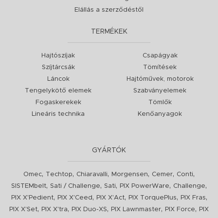
Elállás a szerződéstől
TERMÉKEK
Hajtószíjak
Csapágyak
Szíjtárcsák
Tömítések
Láncok
Hajtóművek, motorok
Tengelykötő elemek
Szabványelemek
Fogaskerekek
Tömlők
Lineáris technika
Kenőanyagok
GYÁRTÓK
,
,
,
,
,
,
Omec
Techtop
Chiaravalli
Morgensen
Cemer
Conti
,
,
,
,
,
SISTEMbelt
Sati / Challenge
Sati
PIX PowerWare
Challenge
,
,
,
,
,
PIX X'Pedient
PIX X'Ceed
PIX X'Act
PIX TorquePlus
PIX Fras
,
,
,
,
,
PIX X'Set
PIX X'tra
PIX Duo-XS
PIX Lawnmaster
PIX Force
PIX