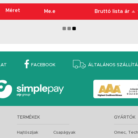
Méret
Me.e
Bruttó lista ár
LAT
FACEBOOK
ÁLTALÁNOS SZÁLLÍTÁS
TERMÉKEK
GYÁRTÓK
,
Hajtószíjak
Csapágyak
Omec
Tech