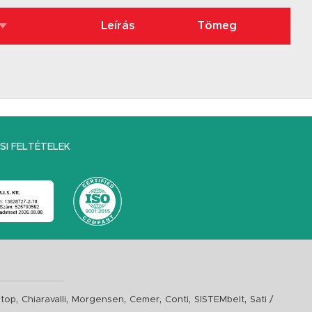
Leírás
Tömeg
I FELTÉTELEK
,
,
,
,
,
,
top
Chiaravalli
Morgensen
Cemer
Conti
SISTEMbelt
Sati /