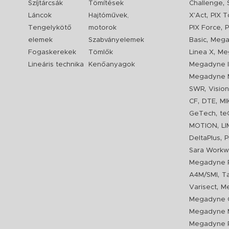
,
Szíjtárcsák
Tömítések
Challenge
,
Láncok
Hajtóművek,
X'Act
PIX T
,
Tengelykötő
motorok
PIX Force
P
,
elemek
Szabványelemek
Basic
Mega
,
Fogaskerekek
Tömlők
Linea X
Me
Lineáris technika
Kenőanyagok
Megadyne I
Megadyne 
,
SWR
Visio
,
,
CF
DTE
MI
,
GeTech
te
,
MOTION
L
,
DeltaPlus
P
Sara Workw
Megadyne P
,
A4M/SMI
T
,
Varisect
Me
Megadyne O
Megadyne 
Megadyne P