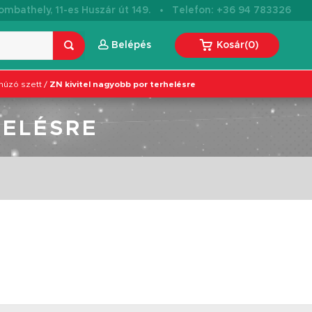
·
mbathely, 11-es Huszár út 149.
Telefon: +36 94 783326
Belépés
Kosár
(
0
)
húzó szett
/
ZN kivitel nagyobb por terhelésre
HELÉSRE