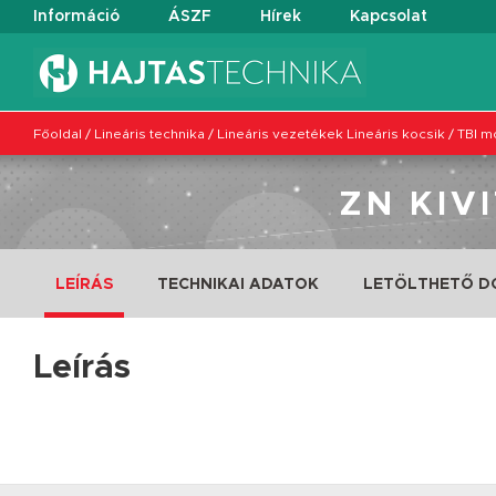
Információ
ÁSZF
Hírek
Kapcsolat
Főoldal
/
Lineáris technika
/
Lineáris vezetékek Lineáris kocsik
/
TBI m
ZN KIV
LEÍRÁS
TECHNIKAI ADATOK
LETÖLTHETŐ 
Leírás