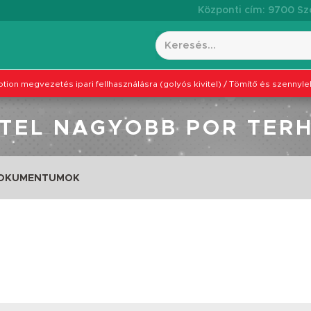
Központi cím: 9700 Szo
otion megvezetés ipari fellhasználásra (golyós kivitel)
/
Tömítő és szennyle
ITEL NAGYOBB POR TER
DOKUMENTUMOK