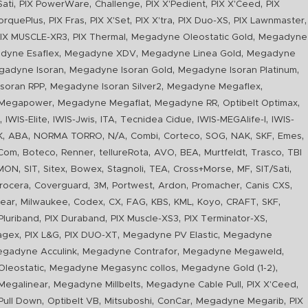
,
,
,
,
,
Sati
PIX PowerWare
Challenge
PIX X'Pedient
PIX X'Ceed
PIX
,
,
,
,
,
,
orquePlus
PIX Fras
PIX X'Set
PIX X'tra
PIX Duo-XS
PIX Lawnmaster
,
,
,
IX MUSCLE-XR3
PIX Thermal
Megadyne Oleostatic Gold
Megadyne
,
,
,
dyne Esaflex
Megadyne XDV
Megadyne Linea Gold
Megadyne
,
,
,
gadyne Isoran
Megadyne Isoran Gold
Megadyne Isoran Platinum
,
,
,
soran RPP
Megadyne Isoran Silver2
Megadyne Megaflex
,
,
,
,
Megapower
Megadyne Megaflat
Megadyne RR
Optibelt Optimax
,
,
,
,
,
,
n
IWIS-Elite
IWIS-Jwis
ITA
Tecnidea Cidue
IWIS-MEGAlife-I
IWIS-
,
,
,
,
,
,
,
,
,
,
K
ABA
NORMA TORRO
N/A
Combi
Corteco
SOG
NAK
SKF
Emes
,
,
,
,
,
,
,
,
Com
Boteco
Renner
tellureRota
AVO
BEA
Murtfeldt
Trasco
TBI
,
,
,
,
,
,
,
,
,
IMON
SIT
Sitex
Bowex
Stagnoli
TEA
Cross+Morse
MF
SIT/Sati
,
,
,
,
,
,
,
rocera
Coverguard
3M
Portwest
Ardon
Promacher
Canis CXS
,
,
,
,
,
,
,
,
,
,
ear
Milwaukee
Codex
CX
FAG
KBS
KML
Koyo
CRAFT
SKF
,
,
,
,
luriband
PIX Duraband
PIX Muscle-XS3
PIX Terminator-XS
,
,
,
,
agex
PIX L&G
PIX DUO-XT
Megadyne PV Elastic
Megadyne
,
,
,
gadyne Acculink
Megadyne Contrafor
Megadyne Megaweld
,
,
,
leostatic
Megadyne Megasync collos
Megadyne Gold (1-2)
,
,
,
,
Megalinear
Megadyne Millbelts
Megadyne Cable Pull
PIX X'Ceed
,
,
,
,
,
ull Down
Optibelt VB
Mitsuboshi
ConCar
Megadyne Megarib
PIX