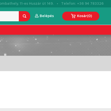
·
mbathely, 11-es Huszár út 149.
Telefon: +36 94 783326
Belépés
Kosár
(
0
)