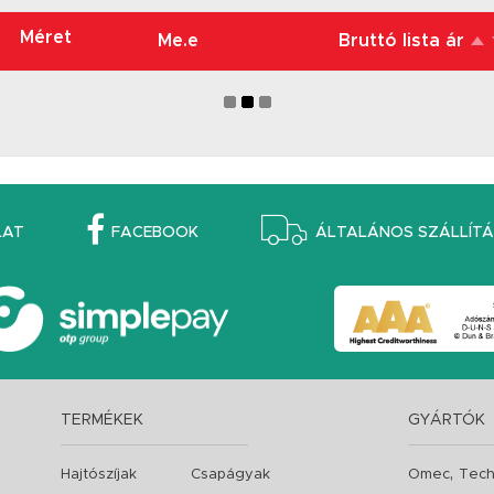
Méret
Me.e
Bruttó lista ár
LAT
FACEBOOK
ÁLTALÁNOS SZÁLLÍTÁS
TERMÉKEK
GYÁRTÓK
,
Hajtószíjak
Csapágyak
Omec
Tech