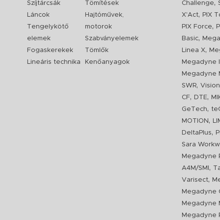
,
Szíjtárcsák
Tömítések
Challenge
,
Láncok
Hajtóművek,
X'Act
PIX T
,
Tengelykötő
motorok
PIX Force
P
,
elemek
Szabványelemek
Basic
Mega
,
Fogaskerekek
Tömlők
Linea X
Me
Lineáris technika
Kenőanyagok
Megadyne I
Megadyne 
,
SWR
Visio
,
,
CF
DTE
MI
,
GeTech
te
,
MOTION
L
,
DeltaPlus
P
Sara Workw
Megadyne P
,
A4M/SMI
T
,
Varisect
Me
Megadyne O
Megadyne 
Megadyne P