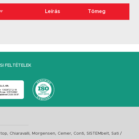
Leírás
Tömeg
I FELTÉTELEK
,
,
,
,
,
,
top
Chiaravalli
Morgensen
Cemer
Conti
SISTEMbelt
Sati /