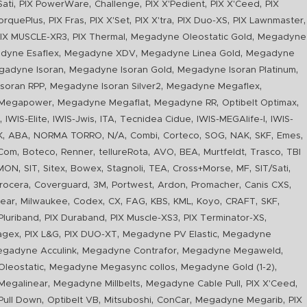
,
,
,
,
,
Sati
PIX PowerWare
Challenge
PIX X'Pedient
PIX X'Ceed
PIX
,
,
,
,
,
,
orquePlus
PIX Fras
PIX X'Set
PIX X'tra
PIX Duo-XS
PIX Lawnmaster
,
,
,
IX MUSCLE-XR3
PIX Thermal
Megadyne Oleostatic Gold
Megadyne
,
,
,
dyne Esaflex
Megadyne XDV
Megadyne Linea Gold
Megadyne
,
,
,
gadyne Isoran
Megadyne Isoran Gold
Megadyne Isoran Platinum
,
,
,
soran RPP
Megadyne Isoran Silver2
Megadyne Megaflex
,
,
,
,
Megapower
Megadyne Megaflat
Megadyne RR
Optibelt Optimax
,
,
,
,
,
,
n
IWIS-Elite
IWIS-Jwis
ITA
Tecnidea Cidue
IWIS-MEGAlife-I
IWIS-
,
,
,
,
,
,
,
,
,
,
K
ABA
NORMA TORRO
N/A
Combi
Corteco
SOG
NAK
SKF
Emes
,
,
,
,
,
,
,
,
Com
Boteco
Renner
tellureRota
AVO
BEA
Murtfeldt
Trasco
TBI
,
,
,
,
,
,
,
,
,
IMON
SIT
Sitex
Bowex
Stagnoli
TEA
Cross+Morse
MF
SIT/Sati
,
,
,
,
,
,
,
rocera
Coverguard
3M
Portwest
Ardon
Promacher
Canis CXS
,
,
,
,
,
,
,
,
,
,
ear
Milwaukee
Codex
CX
FAG
KBS
KML
Koyo
CRAFT
SKF
,
,
,
,
luriband
PIX Duraband
PIX Muscle-XS3
PIX Terminator-XS
,
,
,
,
agex
PIX L&G
PIX DUO-XT
Megadyne PV Elastic
Megadyne
,
,
,
gadyne Acculink
Megadyne Contrafor
Megadyne Megaweld
,
,
,
leostatic
Megadyne Megasync collos
Megadyne Gold (1-2)
,
,
,
,
Megalinear
Megadyne Millbelts
Megadyne Cable Pull
PIX X'Ceed
,
,
,
,
,
ull Down
Optibelt VB
Mitsuboshi
ConCar
Megadyne Megarib
PIX