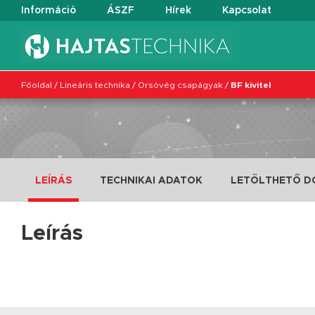
Információ
ÁSZF
Hírek
Kapcsolat
Főoldal
/
Lineáris technika
/
Orsóvég csapágyak
/
BF kivitel
LEÍRÁS
TECHNIKAI ADATOK
LETÖLTHETŐ 
Leírás