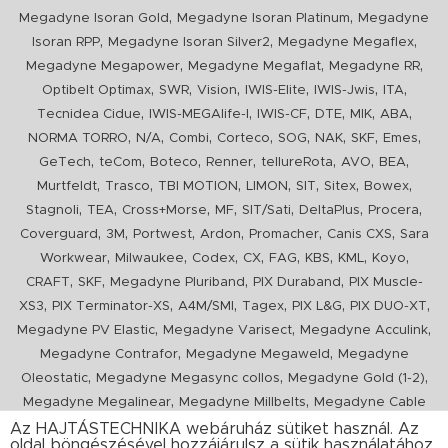
,
,
Megadyne Isoran Gold
Megadyne Isoran Platinum
Megadyne
,
,
,
Isoran RPP
Megadyne Isoran Silver2
Megadyne Megaflex
,
,
,
Megadyne Megapower
Megadyne Megaflat
Megadyne RR
,
,
,
,
,
,
Optibelt Optimax
SWR
Vision
IWIS-Elite
IWIS-Jwis
ITA
,
,
,
,
,
,
Tecnidea Cidue
IWIS-MEGAlife-I
IWIS-CF
DTE
MIK
ABA
,
,
,
,
,
,
,
,
NORMA TORRO
N/A
Combi
Corteco
SOG
NAK
SKF
Emes
,
,
,
,
,
,
,
GeTech
teCom
Boteco
Renner
tellureRota
AVO
BEA
,
,
,
,
,
,
,
Murtfeldt
Trasco
TBI MOTION
LIMON
SIT
Sitex
Bowex
,
,
,
,
,
,
,
Stagnoli
TEA
Cross+Morse
MF
SIT/Sati
DeltaPlus
Procera
,
,
,
,
,
,
Coverguard
3M
Portwest
Ardon
Promacher
Canis CXS
Sara
,
,
,
,
,
,
,
,
Workwear
Milwaukee
Codex
CX
FAG
KBS
KML
Koyo
,
,
,
,
CRAFT
SKF
Megadyne Pluriband
PIX Duraband
PIX Muscle-
,
,
,
,
,
,
XS3
PIX Terminator-XS
A4M/SMI
Tagex
PIX L&G
PIX DUO-XT
,
,
,
Megadyne PV Elastic
Megadyne Varisect
Megadyne Acculink
,
,
Megadyne Contrafor
Megadyne Megaweld
Megadyne
,
,
,
Oleostatic
Megadyne Megasync collos
Megadyne Gold (1-2)
,
,
Megadyne Megalinear
Megadyne Millbelts
Megadyne Cable
,
,
,
,
,
Pull
PIX X'Ceed
Megadyne Pull Down
Optibelt VB
Mitsuboshi
Az HAJTÁSTECHNIKA webáruház sütiket használ. Az
oldal böngészésével hozzájárulsz a sütik használatához.