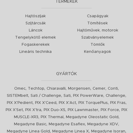
TERMÉKEK
Hajtószíjak
Csapágyak
Szíjtárcsák
Tömítések
Láncok
Hajtóművek, motorok
Tengelykötő elemek
Szabványelemek
Fogaskerekek
Tömlők
Lineáris technika
Kenőanyagok
GYÁRTÓK
,
,
,
,
,
,
Omec
Techtop
Chiaravalli
Morgensen
Cemer
Conti
,
,
,
,
,
SISTEMbelt
Sati / Challenge
Sati
PIX PowerWare
Challenge
,
,
,
,
,
PIX X'Pedient
PIX X'Ceed
PIX X'Act
PIX TorquePlus
PIX Fras
,
,
,
,
,
PIX X'Set
PIX X'tra
PIX Duo-XS
PIX Lawnmaster
PIX Force
PIX
,
,
,
MUSCLE-XR3
PIX Thermal
Megadyne Oleostatic Gold
,
,
,
Megadyne Basic
Megadyne Esaflex
Megadyne XDV
,
,
,
Megadyne Linea Gold
Megadyne Linea X
Megadyne Isoran