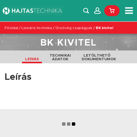
Főoldal
/
Lineáris technika
/
Orsóvég csapágyak
/
BK kivitel
BK KIVITEL
TECHNIKAI
LETÖLTHETŐ
LEÍRÁS
ADATOK
DOKUMENTUMOK
Leírás