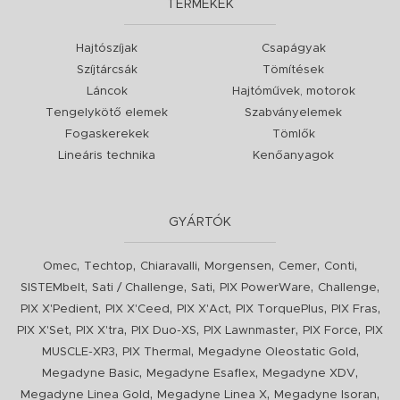
TERMÉKEK
Hajtószíjak
Csapágyak
Szíjtárcsák
Tömítések
Láncok
Hajtóművek, motorok
Tengelykötő elemek
Szabványelemek
Fogaskerekek
Tömlők
Lineáris technika
Kenőanyagok
GYÁRTÓK
,
,
,
,
,
,
Omec
Techtop
Chiaravalli
Morgensen
Cemer
Conti
,
,
,
,
,
SISTEMbelt
Sati / Challenge
Sati
PIX PowerWare
Challenge
,
,
,
,
,
PIX X'Pedient
PIX X'Ceed
PIX X'Act
PIX TorquePlus
PIX Fras
,
,
,
,
,
PIX X'Set
PIX X'tra
PIX Duo-XS
PIX Lawnmaster
PIX Force
PIX
,
,
,
MUSCLE-XR3
PIX Thermal
Megadyne Oleostatic Gold
,
,
,
Megadyne Basic
Megadyne Esaflex
Megadyne XDV
,
,
,
Megadyne Linea Gold
Megadyne Linea X
Megadyne Isoran