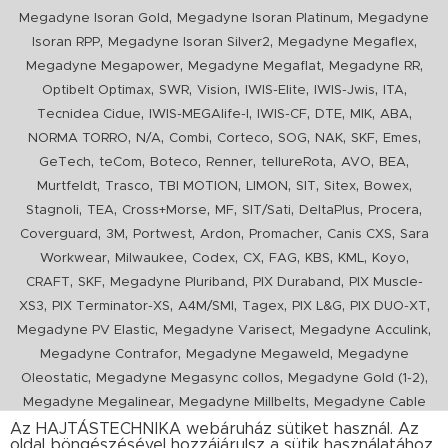
,
,
Megadyne Isoran Gold
Megadyne Isoran Platinum
Megadyne
,
,
,
Isoran RPP
Megadyne Isoran Silver2
Megadyne Megaflex
,
,
,
Megadyne Megapower
Megadyne Megaflat
Megadyne RR
,
,
,
,
,
,
Optibelt Optimax
SWR
Vision
IWIS-Elite
IWIS-Jwis
ITA
,
,
,
,
,
,
Tecnidea Cidue
IWIS-MEGAlife-I
IWIS-CF
DTE
MIK
ABA
,
,
,
,
,
,
,
,
NORMA TORRO
N/A
Combi
Corteco
SOG
NAK
SKF
Emes
,
,
,
,
,
,
,
GeTech
teCom
Boteco
Renner
tellureRota
AVO
BEA
,
,
,
,
,
,
,
Murtfeldt
Trasco
TBI MOTION
LIMON
SIT
Sitex
Bowex
,
,
,
,
,
,
,
Stagnoli
TEA
Cross+Morse
MF
SIT/Sati
DeltaPlus
Procera
,
,
,
,
,
,
Coverguard
3M
Portwest
Ardon
Promacher
Canis CXS
Sara
,
,
,
,
,
,
,
,
Workwear
Milwaukee
Codex
CX
FAG
KBS
KML
Koyo
,
,
,
,
CRAFT
SKF
Megadyne Pluriband
PIX Duraband
PIX Muscle-
,
,
,
,
,
,
XS3
PIX Terminator-XS
A4M/SMI
Tagex
PIX L&G
PIX DUO-XT
,
,
,
Megadyne PV Elastic
Megadyne Varisect
Megadyne Acculink
,
,
Megadyne Contrafor
Megadyne Megaweld
Megadyne
,
,
,
Oleostatic
Megadyne Megasync collos
Megadyne Gold (1-2)
,
,
Megadyne Megalinear
Megadyne Millbelts
Megadyne Cable
,
,
,
,
,
Pull
PIX X'Ceed
Megadyne Pull Down
Optibelt VB
Mitsuboshi
Az HAJTÁSTECHNIKA webáruház sütiket használ. Az
oldal böngészésével hozzájárulsz a sütik használatához.