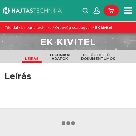
Főoldal
/
Lineáris technika
/
Orsóvég csapágyak
/
EK kivitel
EK KIVITEL
TECHNIKAI
LETÖLTHETŐ
LEÍRÁS
ADATOK
DOKUMENTUMOK
Leírás