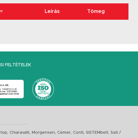
Leírás
Tömeg
I FELTÉTELEK
,
,
,
,
,
,
top
Chiaravalli
Morgensen
Cemer
Conti
SISTEMbelt
Sati /