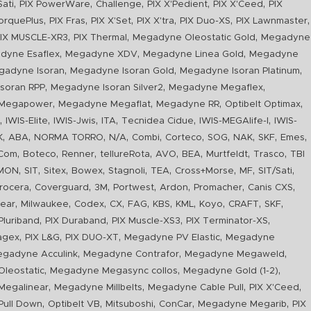
,
,
,
,
,
Sati
PIX PowerWare
Challenge
PIX X'Pedient
PIX X'Ceed
PIX
,
,
,
,
,
,
orquePlus
PIX Fras
PIX X'Set
PIX X'tra
PIX Duo-XS
PIX Lawnmaster
,
,
,
IX MUSCLE-XR3
PIX Thermal
Megadyne Oleostatic Gold
Megadyne
,
,
,
dyne Esaflex
Megadyne XDV
Megadyne Linea Gold
Megadyne
,
,
,
gadyne Isoran
Megadyne Isoran Gold
Megadyne Isoran Platinum
,
,
,
soran RPP
Megadyne Isoran Silver2
Megadyne Megaflex
,
,
,
,
Megapower
Megadyne Megaflat
Megadyne RR
Optibelt Optimax
,
,
,
,
,
,
n
IWIS-Elite
IWIS-Jwis
ITA
Tecnidea Cidue
IWIS-MEGAlife-I
IWIS-
,
,
,
,
,
,
,
,
,
,
K
ABA
NORMA TORRO
N/A
Combi
Corteco
SOG
NAK
SKF
Emes
,
,
,
,
,
,
,
,
Com
Boteco
Renner
tellureRota
AVO
BEA
Murtfeldt
Trasco
TBI
,
,
,
,
,
,
,
,
,
IMON
SIT
Sitex
Bowex
Stagnoli
TEA
Cross+Morse
MF
SIT/Sati
,
,
,
,
,
,
,
rocera
Coverguard
3M
Portwest
Ardon
Promacher
Canis CXS
,
,
,
,
,
,
,
,
,
,
ear
Milwaukee
Codex
CX
FAG
KBS
KML
Koyo
CRAFT
SKF
,
,
,
,
luriband
PIX Duraband
PIX Muscle-XS3
PIX Terminator-XS
,
,
,
,
agex
PIX L&G
PIX DUO-XT
Megadyne PV Elastic
Megadyne
,
,
,
gadyne Acculink
Megadyne Contrafor
Megadyne Megaweld
,
,
,
leostatic
Megadyne Megasync collos
Megadyne Gold (1-2)
,
,
,
,
Megalinear
Megadyne Millbelts
Megadyne Cable Pull
PIX X'Ceed
,
,
,
,
,
ull Down
Optibelt VB
Mitsuboshi
ConCar
Megadyne Megarib
PIX