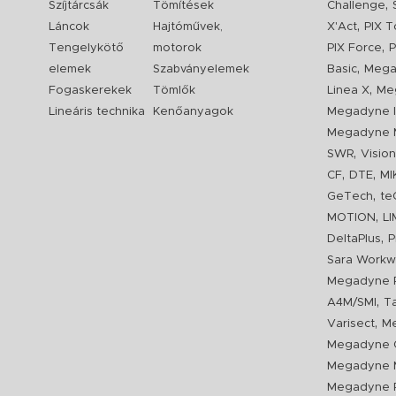
,
Szíjtárcsák
Tömítések
Challenge
,
Láncok
Hajtóművek,
X'Act
PIX T
,
Tengelykötő
motorok
PIX Force
P
,
elemek
Szabványelemek
Basic
Mega
,
Fogaskerekek
Tömlők
Linea X
Me
Lineáris technika
Kenőanyagok
Megadyne I
Megadyne 
,
SWR
Visio
,
,
CF
DTE
MI
,
GeTech
te
,
MOTION
L
,
DeltaPlus
P
Sara Workw
Megadyne P
,
A4M/SMI
T
,
Varisect
Me
Megadyne O
Megadyne 
Megadyne P