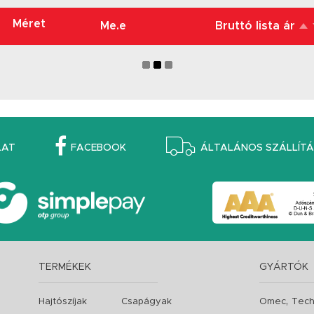
Méret
Me.e
Bruttó lista ár
LAT
FACEBOOK
ÁLTALÁNOS SZÁLLÍTÁS
TERMÉKEK
GYÁRTÓK
,
Hajtószíjak
Csapágyak
Omec
Tech