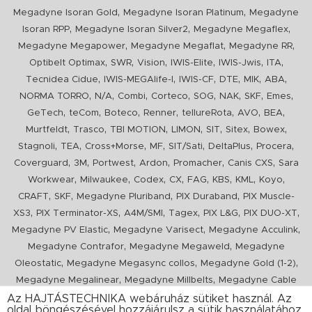
,
,
Megadyne Isoran Gold
Megadyne Isoran Platinum
Megadyne
,
,
,
Isoran RPP
Megadyne Isoran Silver2
Megadyne Megaflex
,
,
,
Megadyne Megapower
Megadyne Megaflat
Megadyne RR
,
,
,
,
,
,
Optibelt Optimax
SWR
Vision
IWIS-Elite
IWIS-Jwis
ITA
,
,
,
,
,
,
Tecnidea Cidue
IWIS-MEGAlife-I
IWIS-CF
DTE
MIK
ABA
,
,
,
,
,
,
,
,
NORMA TORRO
N/A
Combi
Corteco
SOG
NAK
SKF
Emes
,
,
,
,
,
,
,
GeTech
teCom
Boteco
Renner
tellureRota
AVO
BEA
,
,
,
,
,
,
,
Murtfeldt
Trasco
TBI MOTION
LIMON
SIT
Sitex
Bowex
,
,
,
,
,
,
,
Stagnoli
TEA
Cross+Morse
MF
SIT/Sati
DeltaPlus
Procera
,
,
,
,
,
,
Coverguard
3M
Portwest
Ardon
Promacher
Canis CXS
Sara
,
,
,
,
,
,
,
,
Workwear
Milwaukee
Codex
CX
FAG
KBS
KML
Koyo
,
,
,
,
CRAFT
SKF
Megadyne Pluriband
PIX Duraband
PIX Muscle-
,
,
,
,
,
,
XS3
PIX Terminator-XS
A4M/SMI
Tagex
PIX L&G
PIX DUO-XT
,
,
,
Megadyne PV Elastic
Megadyne Varisect
Megadyne Acculink
,
,
Megadyne Contrafor
Megadyne Megaweld
Megadyne
,
,
,
Oleostatic
Megadyne Megasync collos
Megadyne Gold (1-2)
,
,
Megadyne Megalinear
Megadyne Millbelts
Megadyne Cable
,
,
,
,
,
Pull
PIX X'Ceed
Megadyne Pull Down
Optibelt VB
Mitsuboshi
Az HAJTÁSTECHNIKA webáruház sütiket használ. Az
oldal böngészésével hozzájárulsz a sütik használatához.