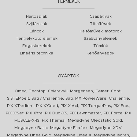
TERMÉKEK
Hajtószíjak
Csapágyak
Szíjtárcsák
Tömítések
Láncok
Hajtóművek, motorok
Tengelykötő elemek
Szabványelemek
Fogaskerekek
Tömlők
Lineáris technika
Kenőanyagok
GYÁRTÓK
,
,
,
,
,
,
Omec
Techtop
Chiaravalli
Morgensen
Cemer
Conti
,
,
,
,
,
SISTEMbelt
Sati / Challenge
Sati
PIX PowerWare
Challenge
,
,
,
,
,
PIX X'Pedient
PIX X'Ceed
PIX X'Act
PIX TorquePlus
PIX Fras
,
,
,
,
,
PIX X'Set
PIX X'tra
PIX Duo-XS
PIX Lawnmaster
PIX Force
PIX
,
,
,
MUSCLE-XR3
PIX Thermal
Megadyne Oleostatic Gold
,
,
,
Megadyne Basic
Megadyne Esaflex
Megadyne XDV
,
,
,
Megadyne Linea Gold
Megadyne Linea X
Megadyne Isoran