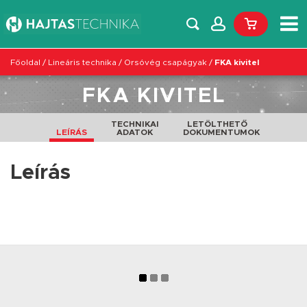
Főoldal
/
Lineáris technika
/
Orsóvég csapágyak
/
FKA kivitel
FKA KIVITEL
TECHNIKAI
LETÖLTHETŐ
LEÍRÁS
ADATOK
DOKUMENTUMOK
Leírás