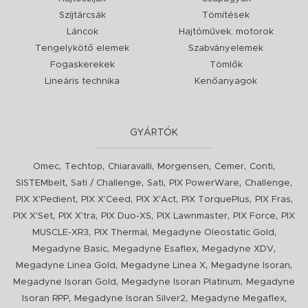
Szíjtárcsák
Tömítések
Láncok
Hajtóművek, motorok
Tengelykötő elemek
Szabványelemek
Fogaskerekek
Tömlők
Lineáris technika
Kenőanyagok
GYÁRTÓK
,
,
,
,
,
,
Omec
Techtop
Chiaravalli
Morgensen
Cemer
Conti
,
,
,
,
,
SISTEMbelt
Sati / Challenge
Sati
PIX PowerWare
Challenge
,
,
,
,
,
PIX X'Pedient
PIX X'Ceed
PIX X'Act
PIX TorquePlus
PIX Fras
,
,
,
,
,
PIX X'Set
PIX X'tra
PIX Duo-XS
PIX Lawnmaster
PIX Force
PIX
,
,
,
MUSCLE-XR3
PIX Thermal
Megadyne Oleostatic Gold
,
,
,
Megadyne Basic
Megadyne Esaflex
Megadyne XDV
,
,
,
Megadyne Linea Gold
Megadyne Linea X
Megadyne Isoran
,
,
Megadyne Isoran Gold
Megadyne Isoran Platinum
Megadyne
,
,
,
Isoran RPP
Megadyne Isoran Silver2
Megadyne Megaflex