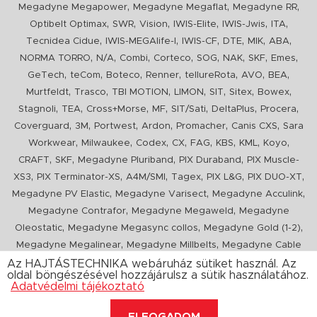
,
,
,
Megadyne Megapower
Megadyne Megaflat
Megadyne RR
,
,
,
,
,
,
Optibelt Optimax
SWR
Vision
IWIS-Elite
IWIS-Jwis
ITA
,
,
,
,
,
,
Tecnidea Cidue
IWIS-MEGAlife-I
IWIS-CF
DTE
MIK
ABA
,
,
,
,
,
,
,
,
NORMA TORRO
N/A
Combi
Corteco
SOG
NAK
SKF
Emes
,
,
,
,
,
,
,
GeTech
teCom
Boteco
Renner
tellureRota
AVO
BEA
,
,
,
,
,
,
,
Murtfeldt
Trasco
TBI MOTION
LIMON
SIT
Sitex
Bowex
,
,
,
,
,
,
,
Stagnoli
TEA
Cross+Morse
MF
SIT/Sati
DeltaPlus
Procera
,
,
,
,
,
,
Coverguard
3M
Portwest
Ardon
Promacher
Canis CXS
Sara
,
,
,
,
,
,
,
,
Workwear
Milwaukee
Codex
CX
FAG
KBS
KML
Koyo
,
,
,
,
CRAFT
SKF
Megadyne Pluriband
PIX Duraband
PIX Muscle-
,
,
,
,
,
,
XS3
PIX Terminator-XS
A4M/SMI
Tagex
PIX L&G
PIX DUO-XT
,
,
,
Megadyne PV Elastic
Megadyne Varisect
Megadyne Acculink
,
,
Megadyne Contrafor
Megadyne Megaweld
Megadyne
,
,
,
Oleostatic
Megadyne Megasync collos
Megadyne Gold (1-2)
,
,
Megadyne Megalinear
Megadyne Millbelts
Megadyne Cable
,
,
,
,
,
Pull
PIX X'Ceed
Megadyne Pull Down
Optibelt VB
Mitsuboshi
Az HAJTÁSTECHNIKA webáruház sütiket használ. Az
oldal böngészésével hozzájárulsz a sütik használatához.
,
,
,
ConCar
Megadyne Megarib
PIX HARVESTER
Urgent
Adatvédelmi tájékoztató
ELFOGADOM