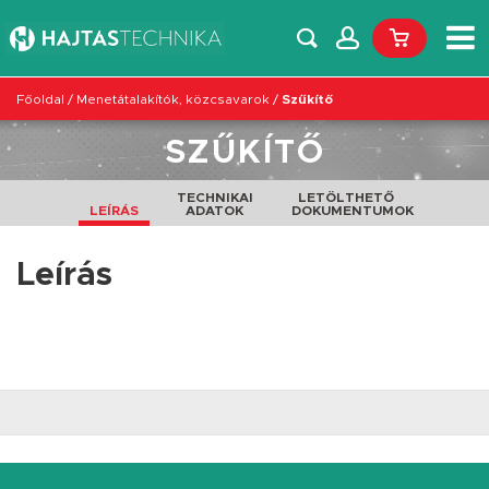
Főoldal
/
Menetátalakítók, közcsavarok
/
Szűkítő
SZŰKÍTŐ
TECHNIKAI
LETÖLTHETŐ
LEÍRÁS
ADATOK
DOKUMENTUMOK
Leírás