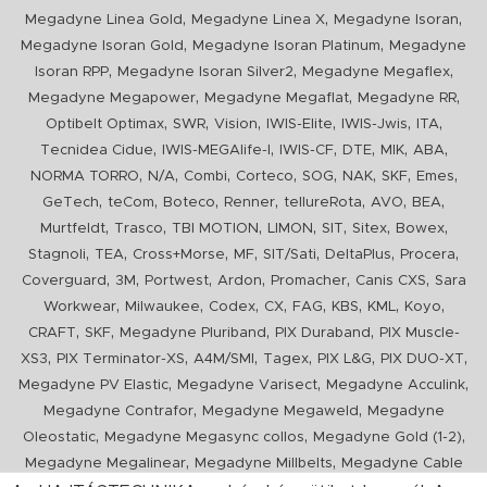
,
,
,
Megadyne Linea Gold
Megadyne Linea X
Megadyne Isoran
,
,
Megadyne Isoran Gold
Megadyne Isoran Platinum
Megadyne
,
,
,
Isoran RPP
Megadyne Isoran Silver2
Megadyne Megaflex
,
,
,
Megadyne Megapower
Megadyne Megaflat
Megadyne RR
,
,
,
,
,
,
Optibelt Optimax
SWR
Vision
IWIS-Elite
IWIS-Jwis
ITA
,
,
,
,
,
,
Tecnidea Cidue
IWIS-MEGAlife-I
IWIS-CF
DTE
MIK
ABA
,
,
,
,
,
,
,
,
NORMA TORRO
N/A
Combi
Corteco
SOG
NAK
SKF
Emes
,
,
,
,
,
,
,
GeTech
teCom
Boteco
Renner
tellureRota
AVO
BEA
,
,
,
,
,
,
,
Murtfeldt
Trasco
TBI MOTION
LIMON
SIT
Sitex
Bowex
,
,
,
,
,
,
,
Stagnoli
TEA
Cross+Morse
MF
SIT/Sati
DeltaPlus
Procera
,
,
,
,
,
,
Coverguard
3M
Portwest
Ardon
Promacher
Canis CXS
Sara
,
,
,
,
,
,
,
,
Workwear
Milwaukee
Codex
CX
FAG
KBS
KML
Koyo
,
,
,
,
CRAFT
SKF
Megadyne Pluriband
PIX Duraband
PIX Muscle-
,
,
,
,
,
,
XS3
PIX Terminator-XS
A4M/SMI
Tagex
PIX L&G
PIX DUO-XT
,
,
,
Megadyne PV Elastic
Megadyne Varisect
Megadyne Acculink
,
,
Megadyne Contrafor
Megadyne Megaweld
Megadyne
,
,
,
Oleostatic
Megadyne Megasync collos
Megadyne Gold (1-2)
,
,
Megadyne Megalinear
Megadyne Millbelts
Megadyne Cable