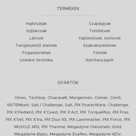
TERMÉKEK
Hajtószíjak
Csapágyak
Szíjtárcsák
Tömítések
Láncok
Hajtóművek, motorok
Tengelykötő elemek
Szabványelemek
Fogaskerekek
Tömlők
Lineáris technika
Kenőanyagok
GYÁRTÓK
,
,
,
,
,
,
Omec
Techtop
Chiaravalli
Morgensen
Cemer
Conti
,
,
,
,
,
SISTEMbelt
Sati / Challenge
Sati
PIX PowerWare
Challenge
,
,
,
,
,
PIX X'Pedient
PIX X'Ceed
PIX X'Act
PIX TorquePlus
PIX Fras
,
,
,
,
,
PIX X'Set
PIX X'tra
PIX Duo-XS
PIX Lawnmaster
PIX Force
PIX
,
,
,
MUSCLE-XR3
PIX Thermal
Megadyne Oleostatic Gold
,
,
,
Megadyne Basic
Megadyne Esaflex
Megadyne XDV