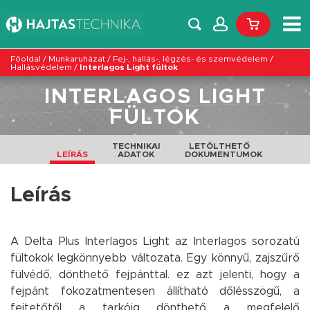
Főoldal
/
Munkaruházat
/
Fej-, hallás-, légzés- és szemvédelem
/
Hallásvédelem
/
Interlagos Light fültok
INTERLAGOS LIGHT
FÜLTOK
TECHNIKAI
LETÖLTHETŐ
LEÍRÁS
ADATOK
DOKUMENTUMOK
Leírás
A Delta Plus Interlagos Light az Interlagos sorozatú
fültokok legkönnyebb változata. Egy könnyű, zajszűrő
fülvédő, dönthető fejpánttal. ez azt jelenti, hogy a
fejpánt fokozatmentesen állítható dőlésszögű, a
fejtetőtől a tarkóig dönthető a megfelelő