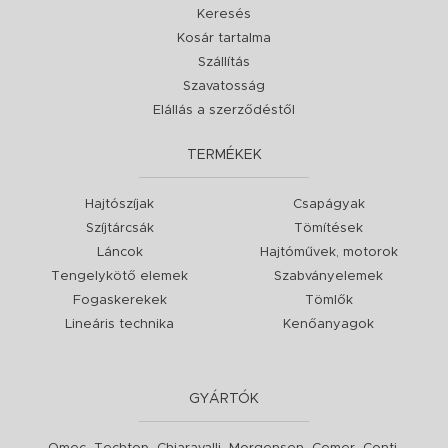
Keresés
Kosár tartalma
Szállítás
Szavatosság
Elállás a szerződéstől
TERMÉKEK
Hajtószíjak
Csapágyak
Szíjtárcsák
Tömítések
Láncok
Hajtóművek, motorok
Tengelykötő elemek
Szabványelemek
Fogaskerekek
Tömlők
Lineáris technika
Kenőanyagok
GYÁRTÓK
,
,
,
,
,
,