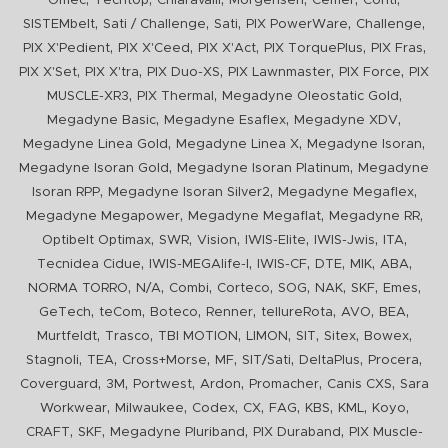
Omec
Techtop
Chiaravalli
Morgensen
Cemer
Conti
,
,
,
,
,
SISTEMbelt
Sati / Challenge
Sati
PIX PowerWare
Challenge
,
,
,
,
,
PIX X'Pedient
PIX X'Ceed
PIX X'Act
PIX TorquePlus
PIX Fras
,
,
,
,
,
PIX X'Set
PIX X'tra
PIX Duo-XS
PIX Lawnmaster
PIX Force
PIX
,
,
,
MUSCLE-XR3
PIX Thermal
Megadyne Oleostatic Gold
,
,
,
Megadyne Basic
Megadyne Esaflex
Megadyne XDV
,
,
,
Megadyne Linea Gold
Megadyne Linea X
Megadyne Isoran
,
,
Megadyne Isoran Gold
Megadyne Isoran Platinum
Megadyne
,
,
,
Isoran RPP
Megadyne Isoran Silver2
Megadyne Megaflex
,
,
,
Megadyne Megapower
Megadyne Megaflat
Megadyne RR
,
,
,
,
,
,
Optibelt Optimax
SWR
Vision
IWIS-Elite
IWIS-Jwis
ITA
,
,
,
,
,
,
Tecnidea Cidue
IWIS-MEGAlife-I
IWIS-CF
DTE
MIK
ABA
,
,
,
,
,
,
,
,
NORMA TORRO
N/A
Combi
Corteco
SOG
NAK
SKF
Emes
,
,
,
,
,
,
,
GeTech
teCom
Boteco
Renner
tellureRota
AVO
BEA
,
,
,
,
,
,
,
Murtfeldt
Trasco
TBI MOTION
LIMON
SIT
Sitex
Bowex
,
,
,
,
,
,
,
Stagnoli
TEA
Cross+Morse
MF
SIT/Sati
DeltaPlus
Procera
,
,
,
,
,
,
Coverguard
3M
Portwest
Ardon
Promacher
Canis CXS
Sara
,
,
,
,
,
,
,
,
Workwear
Milwaukee
Codex
CX
FAG
KBS
KML
Koyo
,
,
,
,
CRAFT
SKF
Megadyne Pluriband
PIX Duraband
PIX Muscle-