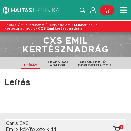
Főoldal
/
Munkaruházat
/
Testvédelem
/
Munkaruhák
/
Kertésznadrágok
/
CXS Emil kertésznadrág
CXS EMIL
KERTÉSZNADRÁG
TECHNIKAI
LETÖLTHETŐ
LEÍRÁS
ADATOK
DOKUMENTUMOK
Leírás
Canis CXS
Emil x kék/fekete
x 44