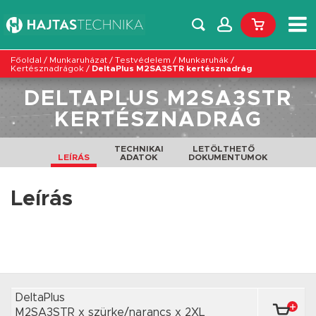
Főoldal
/
Munkaruházat
/
Testvédelem
/
Munkaruhák
/
Kertésznadrágok
/
DeltaPlus M2SA3STR kertésznadrág
DELTAPLUS M2SA3STR
KERTÉSZNADRÁG
TECHNIKAI
LETÖLTHETŐ
LEÍRÁS
ADATOK
DOKUMENTUMOK
Leírás
DeltaPlus
M2SA3STR x szürke/narancs
x 2XL