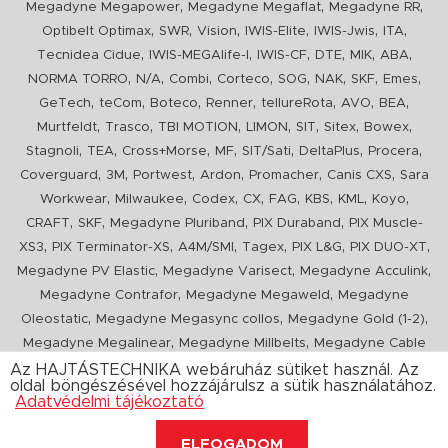
,
,
,
Megadyne Megapower
Megadyne Megaflat
Megadyne RR
,
,
,
,
,
,
Optibelt Optimax
SWR
Vision
IWIS-Elite
IWIS-Jwis
ITA
,
,
,
,
,
,
Tecnidea Cidue
IWIS-MEGAlife-I
IWIS-CF
DTE
MIK
ABA
,
,
,
,
,
,
,
,
NORMA TORRO
N/A
Combi
Corteco
SOG
NAK
SKF
Emes
,
,
,
,
,
,
,
GeTech
teCom
Boteco
Renner
tellureRota
AVO
BEA
,
,
,
,
,
,
,
Murtfeldt
Trasco
TBI MOTION
LIMON
SIT
Sitex
Bowex
,
,
,
,
,
,
,
Stagnoli
TEA
Cross+Morse
MF
SIT/Sati
DeltaPlus
Procera
,
,
,
,
,
,
Coverguard
3M
Portwest
Ardon
Promacher
Canis CXS
Sara
,
,
,
,
,
,
,
,
Workwear
Milwaukee
Codex
CX
FAG
KBS
KML
Koyo
,
,
,
,
CRAFT
SKF
Megadyne Pluriband
PIX Duraband
PIX Muscle-
,
,
,
,
,
,
XS3
PIX Terminator-XS
A4M/SMI
Tagex
PIX L&G
PIX DUO-XT
,
,
,
Megadyne PV Elastic
Megadyne Varisect
Megadyne Acculink
,
,
Megadyne Contrafor
Megadyne Megaweld
Megadyne
,
,
,
Oleostatic
Megadyne Megasync collos
Megadyne Gold (1-2)
,
,
Megadyne Megalinear
Megadyne Millbelts
Megadyne Cable
,
,
,
,
,
Pull
PIX X'Ceed
Megadyne Pull Down
Optibelt VB
Mitsuboshi
Az HAJTÁSTECHNIKA webáruház sütiket használ. Az
oldal böngészésével hozzájárulsz a sütik használatához.
,
,
,
ConCar
Megadyne Megarib
PIX HARVESTER
Urgent
Adatvédelmi tájékoztató
ELFOGADOM