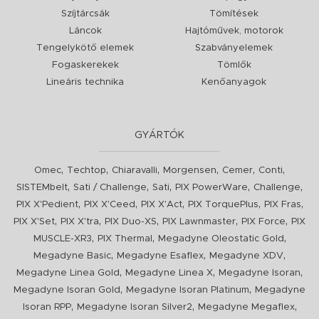
Szíjtárcsák
Tömítések
Láncok
Hajtóművek, motorok
Tengelykötő elemek
Szabványelemek
Fogaskerekek
Tömlők
Lineáris technika
Kenőanyagok
GYÁRTÓK
,
,
,
,
,
,
Omec
Techtop
Chiaravalli
Morgensen
Cemer
Conti
,
,
,
,
,
SISTEMbelt
Sati / Challenge
Sati
PIX PowerWare
Challenge
,
,
,
,
,
PIX X'Pedient
PIX X'Ceed
PIX X'Act
PIX TorquePlus
PIX Fras
,
,
,
,
,
PIX X'Set
PIX X'tra
PIX Duo-XS
PIX Lawnmaster
PIX Force
PIX
,
,
,
MUSCLE-XR3
PIX Thermal
Megadyne Oleostatic Gold
,
,
,
Megadyne Basic
Megadyne Esaflex
Megadyne XDV
,
,
,
Megadyne Linea Gold
Megadyne Linea X
Megadyne Isoran
,
,
Megadyne Isoran Gold
Megadyne Isoran Platinum
Megadyne
,
,
,
Isoran RPP
Megadyne Isoran Silver2
Megadyne Megaflex