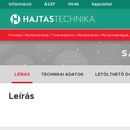
Információ
ÁSZF
Hírek
Kapcsolat
Főoldal
/
Munkaruházat
/
Testvédelem
/
Munkaruhák
/
Rövid nadrágok
S
LEÍRÁS
TECHNIKAI ADATOK
LETÖLTHETŐ 
Leírás