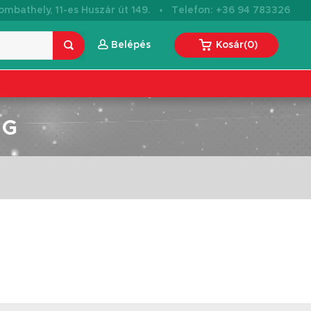
·
mbathely, 11-es Huszár út 149.
Telefon: +36 94 783326
Belépés
Kosár
(
0
)
ÁG