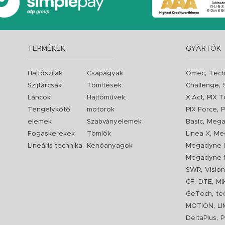
TERMÉKEK
GYÁRTÓK
,
Hajtószíjak
Csapágyak
Omec
Tech
,
Szíjtárcsák
Tömítések
Challenge
,
Láncok
Hajtóművek,
X'Act
PIX T
,
Tengelykötő
motorok
PIX Force
P
,
elemek
Szabványelemek
Basic
Mega
,
Fogaskerekek
Tömlők
Linea X
Me
Lineáris technika
Kenőanyagok
Megadyne I
Megadyne 
,
SWR
Visio
,
,
CF
DTE
MI
,
GeTech
te
,
MOTION
L
,
DeltaPlus
P