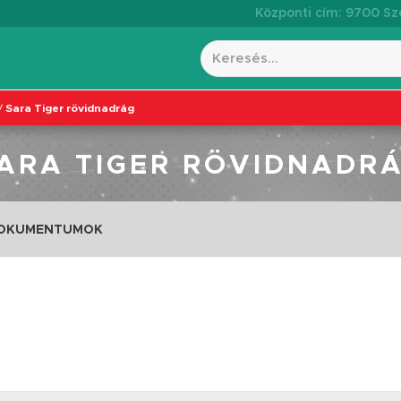
Központi cím: 9700 Szo
/
Sara Tiger rövidnadrág
ARA TIGER RÖVIDNADR
DOKUMENTUMOK