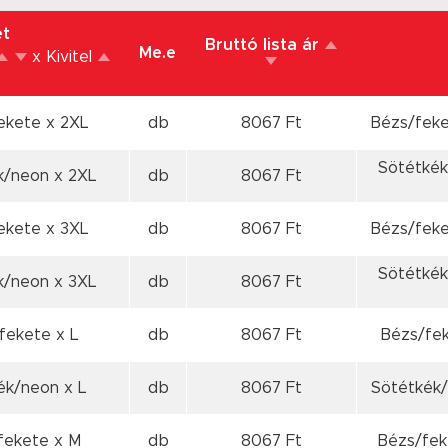
et
Bruttó lista ár
Me.e
x Kivitel
fekete
x 2XL
db
8067 Ft
Bézs/feke
Sötétkék
ék/neon
x 2XL
db
8067 Ft
fekete
x 3XL
db
8067 Ft
Bézs/feke
Sötétkék
ék/neon
x 3XL
db
8067 Ft
/fekete
x L
db
8067 Ft
Bézs/fek
kék/neon
x L
db
8067 Ft
Sötétkék/
/fekete
x M
db
8067 Ft
Bézs/fek