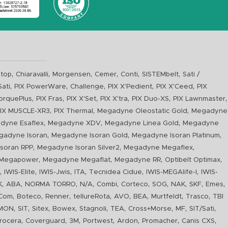
,
,
,
,
,
,
top
Chiaravalli
Morgensen
Cemer
Conti
SISTEMbelt
Sati /
,
,
,
,
,
Sati
PIX PowerWare
Challenge
PIX X'Pedient
PIX X'Ceed
PIX
,
,
,
,
,
,
orquePlus
PIX Fras
PIX X'Set
PIX X'tra
PIX Duo-XS
PIX Lawnmaster
,
,
,
IX MUSCLE-XR3
PIX Thermal
Megadyne Oleostatic Gold
Megadyne
,
,
,
dyne Esaflex
Megadyne XDV
Megadyne Linea Gold
Megadyne
,
,
,
gadyne Isoran
Megadyne Isoran Gold
Megadyne Isoran Platinum
,
,
,
soran RPP
Megadyne Isoran Silver2
Megadyne Megaflex
,
,
,
,
Megapower
Megadyne Megaflat
Megadyne RR
Optibelt Optimax
,
,
,
,
,
,
n
IWIS-Elite
IWIS-Jwis
ITA
Tecnidea Cidue
IWIS-MEGAlife-I
IWIS-
,
,
,
,
,
,
,
,
,
,
K
ABA
NORMA TORRO
N/A
Combi
Corteco
SOG
NAK
SKF
Emes
,
,
,
,
,
,
,
,
Com
Boteco
Renner
tellureRota
AVO
BEA
Murtfeldt
Trasco
TBI
,
,
,
,
,
,
,
,
,
IMON
SIT
Sitex
Bowex
Stagnoli
TEA
Cross+Morse
MF
SIT/Sati
,
,
,
,
,
,
,
rocera
Coverguard
3M
Portwest
Ardon
Promacher
Canis CXS