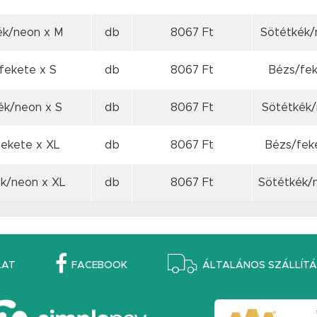
kék/neon
x M
db
8067 Ft
Sötétkék/
/fekete
x S
db
8067 Ft
Bézs/fek
kék/neon
x S
db
8067 Ft
Sötétkék/
fekete
x XL
db
8067 Ft
Bézs/feke
ék/neon
x XL
db
8067 Ft
Sötétkék/n
LAT
FACEBOOK
ÁLTALÁNOS SZÁLLÍTÁS