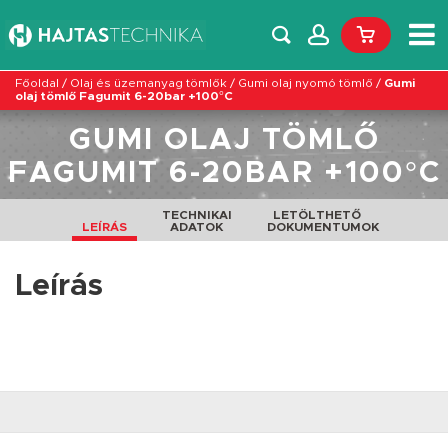
Főoldal
/
Olaj és üzemanyag tömlők
/
Gumi olaj nyomó tömlő
/
Gumi
olaj tömlő Fagumit 6-20bar +100°C
GUMI OLAJ TÖMLŐ
FAGUMIT 6-20BAR +100°C
TECHNIKAI
LETÖLTHETŐ
LEÍRÁS
ADATOK
DOKUMENTUMOK
Leírás