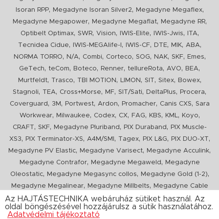
,
,
,
Isoran RPP
Megadyne Isoran Silver2
Megadyne Megaflex
,
,
,
Megadyne Megapower
Megadyne Megaflat
Megadyne RR
,
,
,
,
,
,
Optibelt Optimax
SWR
Vision
IWIS-Elite
IWIS-Jwis
ITA
,
,
,
,
,
,
Tecnidea Cidue
IWIS-MEGAlife-I
IWIS-CF
DTE
MIK
ABA
,
,
,
,
,
,
,
,
NORMA TORRO
N/A
Combi
Corteco
SOG
NAK
SKF
Emes
,
,
,
,
,
,
,
GeTech
teCom
Boteco
Renner
tellureRota
AVO
BEA
,
,
,
,
,
,
,
Murtfeldt
Trasco
TBI MOTION
LIMON
SIT
Sitex
Bowex
,
,
,
,
,
,
,
Stagnoli
TEA
Cross+Morse
MF
SIT/Sati
DeltaPlus
Procera
,
,
,
,
,
,
Coverguard
3M
Portwest
Ardon
Promacher
Canis CXS
Sara
,
,
,
,
,
,
,
,
Workwear
Milwaukee
Codex
CX
FAG
KBS
KML
Koyo
,
,
,
,
CRAFT
SKF
Megadyne Pluriband
PIX Duraband
PIX Muscle-
,
,
,
,
,
,
XS3
PIX Terminator-XS
A4M/SMI
Tagex
PIX L&G
PIX DUO-XT
,
,
,
Megadyne PV Elastic
Megadyne Varisect
Megadyne Acculink
,
,
Megadyne Contrafor
Megadyne Megaweld
Megadyne
,
,
,
Oleostatic
Megadyne Megasync collos
Megadyne Gold (1-2)
,
,
Megadyne Megalinear
Megadyne Millbelts
Megadyne Cable
,
,
,
,
,
Pull
PIX X'Ceed
Megadyne Pull Down
Optibelt VB
Mitsuboshi
Az HAJTÁSTECHNIKA webáruház sütiket használ. Az
oldal böngészésével hozzájárulsz a sütik használatához.
,
,
,
ConCar
Megadyne Megarib
PIX HARVESTER
Urgent
Adatvédelmi tájékoztató