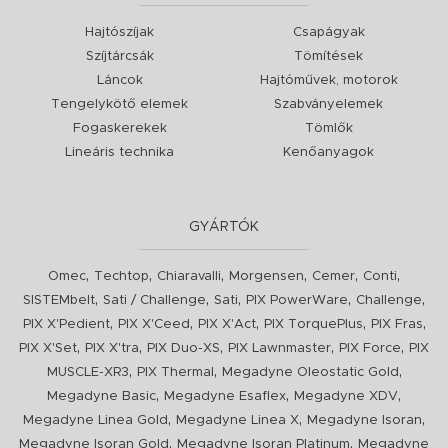
Hajtószíjak
Csapágyak
Szíjtárcsák
Tömítések
Láncok
Hajtóművek, motorok
Tengelykötő elemek
Szabványelemek
Fogaskerekek
Tömlők
Lineáris technika
Kenőanyagok
GYÁRTÓK
,
,
,
,
,
,
Omec
Techtop
Chiaravalli
Morgensen
Cemer
Conti
,
,
,
,
,
SISTEMbelt
Sati / Challenge
Sati
PIX PowerWare
Challenge
,
,
,
,
,
PIX X'Pedient
PIX X'Ceed
PIX X'Act
PIX TorquePlus
PIX Fras
,
,
,
,
,
PIX X'Set
PIX X'tra
PIX Duo-XS
PIX Lawnmaster
PIX Force
PIX
,
,
,
MUSCLE-XR3
PIX Thermal
Megadyne Oleostatic Gold
,
,
,
Megadyne Basic
Megadyne Esaflex
Megadyne XDV
,
,
,
Megadyne Linea Gold
Megadyne Linea X
Megadyne Isoran
,
,
Megadyne Isoran Gold
Megadyne Isoran Platinum
Megadyne