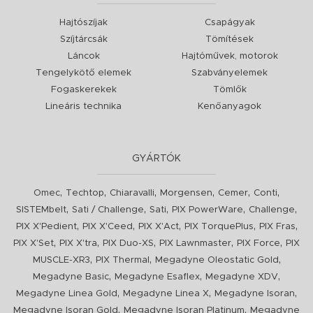
Hajtószíjak
Csapágyak
Szíjtárcsák
Tömítések
Láncok
Hajtóművek, motorok
Tengelykötő elemek
Szabványelemek
Fogaskerekek
Tömlők
Lineáris technika
Kenőanyagok
GYÁRTÓK
,
,
,
,
,
,
Omec
Techtop
Chiaravalli
Morgensen
Cemer
Conti
,
,
,
,
,
SISTEMbelt
Sati / Challenge
Sati
PIX PowerWare
Challenge
,
,
,
,
,
PIX X'Pedient
PIX X'Ceed
PIX X'Act
PIX TorquePlus
PIX Fras
,
,
,
,
,
PIX X'Set
PIX X'tra
PIX Duo-XS
PIX Lawnmaster
PIX Force
PIX
,
,
,
MUSCLE-XR3
PIX Thermal
Megadyne Oleostatic Gold
,
,
,
Megadyne Basic
Megadyne Esaflex
Megadyne XDV
,
,
,
Megadyne Linea Gold
Megadyne Linea X
Megadyne Isoran
,
,
Megadyne Isoran Gold
Megadyne Isoran Platinum
Megadyne