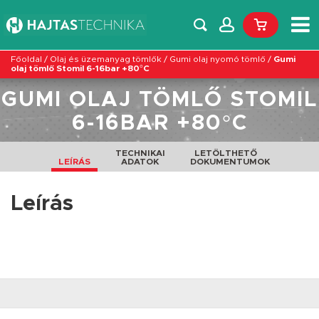
Főoldal
/
Olaj és üzemanyag tömlők
/
Gumi olaj nyomó tömlő
/
Gumi
olaj tömlő Stomil 6-16bar +80°C
GUMI OLAJ TÖMLŐ STOMIL
6-16BAR +80°C
TECHNIKAI
LETÖLTHETŐ
LEÍRÁS
ADATOK
DOKUMENTUMOK
Leírás