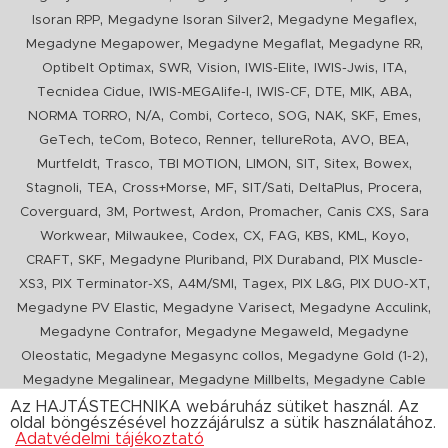
,
,
,
Isoran RPP
Megadyne Isoran Silver2
Megadyne Megaflex
,
,
,
Megadyne Megapower
Megadyne Megaflat
Megadyne RR
,
,
,
,
,
,
Optibelt Optimax
SWR
Vision
IWIS-Elite
IWIS-Jwis
ITA
,
,
,
,
,
,
Tecnidea Cidue
IWIS-MEGAlife-I
IWIS-CF
DTE
MIK
ABA
,
,
,
,
,
,
,
,
NORMA TORRO
N/A
Combi
Corteco
SOG
NAK
SKF
Emes
,
,
,
,
,
,
,
GeTech
teCom
Boteco
Renner
tellureRota
AVO
BEA
,
,
,
,
,
,
,
Murtfeldt
Trasco
TBI MOTION
LIMON
SIT
Sitex
Bowex
,
,
,
,
,
,
,
Stagnoli
TEA
Cross+Morse
MF
SIT/Sati
DeltaPlus
Procera
,
,
,
,
,
,
Coverguard
3M
Portwest
Ardon
Promacher
Canis CXS
Sara
,
,
,
,
,
,
,
,
Workwear
Milwaukee
Codex
CX
FAG
KBS
KML
Koyo
,
,
,
,
CRAFT
SKF
Megadyne Pluriband
PIX Duraband
PIX Muscle-
,
,
,
,
,
,
XS3
PIX Terminator-XS
A4M/SMI
Tagex
PIX L&G
PIX DUO-XT
,
,
,
Megadyne PV Elastic
Megadyne Varisect
Megadyne Acculink
,
,
Megadyne Contrafor
Megadyne Megaweld
Megadyne
,
,
,
Oleostatic
Megadyne Megasync collos
Megadyne Gold (1-2)
,
,
Megadyne Megalinear
Megadyne Millbelts
Megadyne Cable
,
,
,
,
,
Pull
PIX X'Ceed
Megadyne Pull Down
Optibelt VB
Mitsuboshi
Az HAJTÁSTECHNIKA webáruház sütiket használ. Az
oldal böngészésével hozzájárulsz a sütik használatához.
,
,
,
ConCar
Megadyne Megarib
PIX HARVESTER
Urgent
Adatvédelmi tájékoztató