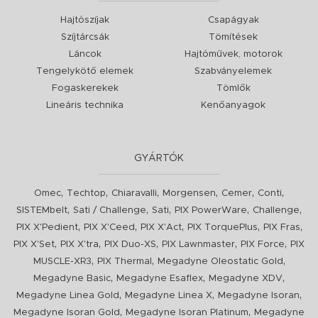
Hajtószíjak
Csapágyak
Szíjtárcsák
Tömítések
Láncok
Hajtóművek, motorok
Tengelykötő elemek
Szabványelemek
Fogaskerekek
Tömlők
Lineáris technika
Kenőanyagok
GYÁRTÓK
,
,
,
,
,
,
Omec
Techtop
Chiaravalli
Morgensen
Cemer
Conti
,
,
,
,
,
SISTEMbelt
Sati / Challenge
Sati
PIX PowerWare
Challenge
,
,
,
,
,
PIX X'Pedient
PIX X'Ceed
PIX X'Act
PIX TorquePlus
PIX Fras
,
,
,
,
,
PIX X'Set
PIX X'tra
PIX Duo-XS
PIX Lawnmaster
PIX Force
PIX
,
,
,
MUSCLE-XR3
PIX Thermal
Megadyne Oleostatic Gold
,
,
,
Megadyne Basic
Megadyne Esaflex
Megadyne XDV
,
,
,
Megadyne Linea Gold
Megadyne Linea X
Megadyne Isoran
,
,
Megadyne Isoran Gold
Megadyne Isoran Platinum
Megadyne