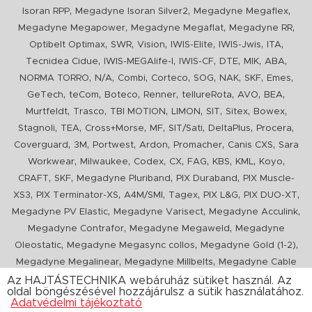
,
,
,
Isoran RPP
Megadyne Isoran Silver2
Megadyne Megaflex
,
,
,
Megadyne Megapower
Megadyne Megaflat
Megadyne RR
,
,
,
,
,
,
Optibelt Optimax
SWR
Vision
IWIS-Elite
IWIS-Jwis
ITA
,
,
,
,
,
,
Tecnidea Cidue
IWIS-MEGAlife-I
IWIS-CF
DTE
MIK
ABA
,
,
,
,
,
,
,
,
NORMA TORRO
N/A
Combi
Corteco
SOG
NAK
SKF
Emes
,
,
,
,
,
,
,
GeTech
teCom
Boteco
Renner
tellureRota
AVO
BEA
,
,
,
,
,
,
,
Murtfeldt
Trasco
TBI MOTION
LIMON
SIT
Sitex
Bowex
,
,
,
,
,
,
,
Stagnoli
TEA
Cross+Morse
MF
SIT/Sati
DeltaPlus
Procera
,
,
,
,
,
,
Coverguard
3M
Portwest
Ardon
Promacher
Canis CXS
Sara
,
,
,
,
,
,
,
,
Workwear
Milwaukee
Codex
CX
FAG
KBS
KML
Koyo
,
,
,
,
CRAFT
SKF
Megadyne Pluriband
PIX Duraband
PIX Muscle-
,
,
,
,
,
,
XS3
PIX Terminator-XS
A4M/SMI
Tagex
PIX L&G
PIX DUO-XT
,
,
,
Megadyne PV Elastic
Megadyne Varisect
Megadyne Acculink
,
,
Megadyne Contrafor
Megadyne Megaweld
Megadyne
,
,
,
Oleostatic
Megadyne Megasync collos
Megadyne Gold (1-2)
,
,
Megadyne Megalinear
Megadyne Millbelts
Megadyne Cable
,
,
,
,
,
Pull
PIX X'Ceed
Megadyne Pull Down
Optibelt VB
Mitsuboshi
Az HAJTÁSTECHNIKA webáruház sütiket használ. Az
oldal böngészésével hozzájárulsz a sütik használatához.
,
,
,
ConCar
Megadyne Megarib
PIX HARVESTER
Urgent
Adatvédelmi tájékoztató