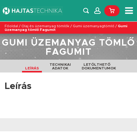
Főoldal
/
Olaj és üzemanyag tömlők
/
Gumi üzemanyagtömlő
/
Gumi
üzemanyag tömlő Fagumit
GUMI ÜZEMANYAG TÖMLŐ
FAGUMIT
TECHNIKAI
LETÖLTHETŐ
LEÍRÁS
ADATOK
DOKUMENTUMOK
Leírás