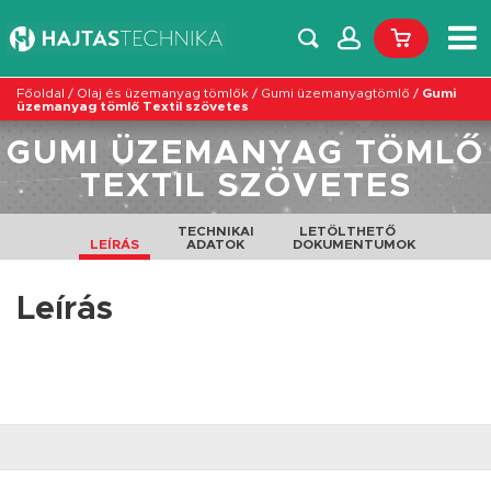
Főoldal
/
Olaj és üzemanyag tömlők
/
Gumi üzemanyagtömlő
/
Gumi
üzemanyag tömlő Textil szövetes
GUMI ÜZEMANYAG TÖMLŐ
TEXTIL SZÖVETES
TECHNIKAI
LETÖLTHETŐ
LEÍRÁS
ADATOK
DOKUMENTUMOK
Leírás