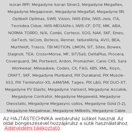
,
,
,
Isoran RPP
Megadyne Isoran Silver2
Megadyne Megaflex
,
,
,
Megadyne Megapower
Megadyne Megaflat
Megadyne RR
,
,
,
,
,
,
Optibelt Optimax
SWR
Vision
IWIS-Elite
IWIS-Jwis
ITA
,
,
,
,
,
,
Tecnidea Cidue
IWIS-MEGAlife-I
IWIS-CF
DTE
MIK
ABA
,
,
,
,
,
,
,
,
NORMA TORRO
N/A
Combi
Corteco
SOG
NAK
SKF
Emes
,
,
,
,
,
,
,
GeTech
teCom
Boteco
Renner
tellureRota
AVO
BEA
,
,
,
,
,
,
,
Murtfeldt
Trasco
TBI MOTION
LIMON
SIT
Sitex
Bowex
,
,
,
,
,
,
,
Stagnoli
TEA
Cross+Morse
MF
SIT/Sati
DeltaPlus
Procera
,
,
,
,
,
,
Coverguard
3M
Portwest
Ardon
Promacher
Canis CXS
Sara
,
,
,
,
,
,
,
,
Workwear
Milwaukee
Codex
CX
FAG
KBS
KML
Koyo
,
,
,
,
CRAFT
SKF
Megadyne Pluriband
PIX Duraband
PIX Muscle-
,
,
,
,
,
,
XS3
PIX Terminator-XS
A4M/SMI
Tagex
PIX L&G
PIX DUO-XT
,
,
,
Megadyne PV Elastic
Megadyne Varisect
Megadyne Acculink
,
,
Megadyne Contrafor
Megadyne Megaweld
Megadyne
,
,
,
Oleostatic
Megadyne Megasync collos
Megadyne Gold (1-2)
,
,
Megadyne Megalinear
Megadyne Millbelts
Megadyne Cable
,
,
,
,
,
Pull
PIX X'Ceed
Megadyne Pull Down
Optibelt VB
Mitsuboshi
Az HAJTÁSTECHNIKA webáruház sütiket használ. Az
oldal böngészésével hozzájárulsz a sütik használatához.
,
,
,
ConCar
Megadyne Megarib
PIX HARVESTER
Urgent
Adatvédelmi tájékoztató