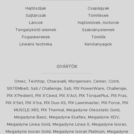
Hajtószíjak
Csapágyak
Szíjtárcsák
Tömítések
Láncok
Hajtóművek, motorok
Tengelykötő elemek
Szabványelemek
Fogaskerekek
Tömlők
Lineáris technika
Kenőanyagok
GYÁRTÓK
,
,
,
,
,
,
Omec
Techtop
Chiaravalli
Morgensen
Cemer
Conti
,
,
,
,
,
SISTEMbelt
Sati / Challenge
Sati
PIX PowerWare
Challenge
,
,
,
,
,
PIX X'Pedient
PIX X'Ceed
PIX X'Act
PIX TorquePlus
PIX Fras
,
,
,
,
,
PIX X'Set
PIX X'tra
PIX Duo-XS
PIX Lawnmaster
PIX Force
PIX
,
,
,
MUSCLE-XR3
PIX Thermal
Megadyne Oleostatic Gold
,
,
,
Megadyne Basic
Megadyne Esaflex
Megadyne XDV
,
,
,
Megadyne Linea Gold
Megadyne Linea X
Megadyne Isoran
,
,
Megadyne Isoran Gold
Megadyne Isoran Platinum
Megadyne