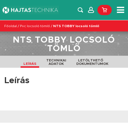
Főoldal
/
Pvc locsoló tömlő
/
NTS TOBBY locsoló tömlő
NTS TOBBY LOCSOLÓ
TÖMLŐ
TECHNIKAI
LETÖLTHETŐ
LEÍRÁS
ADATOK
DOKUMENTUMOK
Leírás