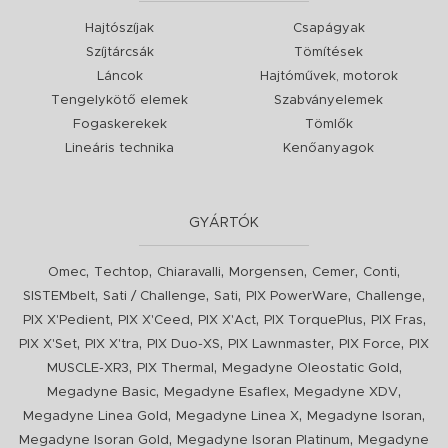
Hajtószíjak
Csapágyak
Szíjtárcsák
Tömítések
Láncok
Hajtóművek, motorok
Tengelykötő elemek
Szabványelemek
Fogaskerekek
Tömlők
Lineáris technika
Kenőanyagok
GYÁRTÓK
,
,
,
,
,
,
Omec
Techtop
Chiaravalli
Morgensen
Cemer
Conti
,
,
,
,
,
SISTEMbelt
Sati / Challenge
Sati
PIX PowerWare
Challenge
,
,
,
,
,
PIX X'Pedient
PIX X'Ceed
PIX X'Act
PIX TorquePlus
PIX Fras
,
,
,
,
,
PIX X'Set
PIX X'tra
PIX Duo-XS
PIX Lawnmaster
PIX Force
PIX
,
,
,
MUSCLE-XR3
PIX Thermal
Megadyne Oleostatic Gold
,
,
,
Megadyne Basic
Megadyne Esaflex
Megadyne XDV
,
,
,
Megadyne Linea Gold
Megadyne Linea X
Megadyne Isoran
,
,
Megadyne Isoran Gold
Megadyne Isoran Platinum
Megadyne