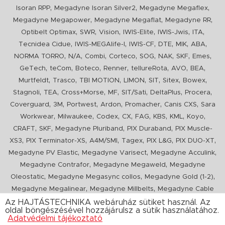
,
,
,
Isoran RPP
Megadyne Isoran Silver2
Megadyne Megaflex
,
,
,
Megadyne Megapower
Megadyne Megaflat
Megadyne RR
,
,
,
,
,
,
Optibelt Optimax
SWR
Vision
IWIS-Elite
IWIS-Jwis
ITA
,
,
,
,
,
,
Tecnidea Cidue
IWIS-MEGAlife-I
IWIS-CF
DTE
MIK
ABA
,
,
,
,
,
,
,
,
NORMA TORRO
N/A
Combi
Corteco
SOG
NAK
SKF
Emes
,
,
,
,
,
,
,
GeTech
teCom
Boteco
Renner
tellureRota
AVO
BEA
,
,
,
,
,
,
,
Murtfeldt
Trasco
TBI MOTION
LIMON
SIT
Sitex
Bowex
,
,
,
,
,
,
,
Stagnoli
TEA
Cross+Morse
MF
SIT/Sati
DeltaPlus
Procera
,
,
,
,
,
,
Coverguard
3M
Portwest
Ardon
Promacher
Canis CXS
Sara
,
,
,
,
,
,
,
,
Workwear
Milwaukee
Codex
CX
FAG
KBS
KML
Koyo
,
,
,
,
CRAFT
SKF
Megadyne Pluriband
PIX Duraband
PIX Muscle-
,
,
,
,
,
,
XS3
PIX Terminator-XS
A4M/SMI
Tagex
PIX L&G
PIX DUO-XT
,
,
,
Megadyne PV Elastic
Megadyne Varisect
Megadyne Acculink
,
,
Megadyne Contrafor
Megadyne Megaweld
Megadyne
,
,
,
Oleostatic
Megadyne Megasync collos
Megadyne Gold (1-2)
,
,
Megadyne Megalinear
Megadyne Millbelts
Megadyne Cable
,
,
,
,
,
Pull
PIX X'Ceed
Megadyne Pull Down
Optibelt VB
Mitsuboshi
Az HAJTÁSTECHNIKA webáruház sütiket használ. Az
oldal böngészésével hozzájárulsz a sütik használatához.
,
,
,
ConCar
Megadyne Megarib
PIX HARVESTER
Urgent
Adatvédelmi tájékoztató