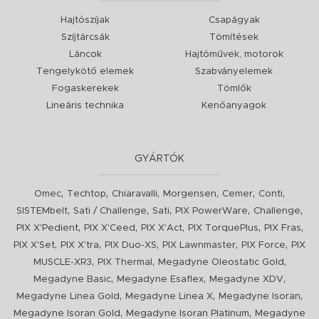
Hajtószíjak
Csapágyak
Szíjtárcsák
Tömítések
Láncok
Hajtóművek, motorok
Tengelykötő elemek
Szabványelemek
Fogaskerekek
Tömlők
Lineáris technika
Kenőanyagok
GYÁRTÓK
,
,
,
,
,
,
Omec
Techtop
Chiaravalli
Morgensen
Cemer
Conti
,
,
,
,
,
SISTEMbelt
Sati / Challenge
Sati
PIX PowerWare
Challenge
,
,
,
,
,
PIX X'Pedient
PIX X'Ceed
PIX X'Act
PIX TorquePlus
PIX Fras
,
,
,
,
,
PIX X'Set
PIX X'tra
PIX Duo-XS
PIX Lawnmaster
PIX Force
PIX
,
,
,
MUSCLE-XR3
PIX Thermal
Megadyne Oleostatic Gold
,
,
,
Megadyne Basic
Megadyne Esaflex
Megadyne XDV
,
,
,
Megadyne Linea Gold
Megadyne Linea X
Megadyne Isoran
,
,
Megadyne Isoran Gold
Megadyne Isoran Platinum
Megadyne