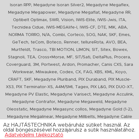
,
,
,
Isoran RPP
Megadyne Isoran Silver2
Megadyne Megaflex
,
,
,
Megadyne Megapower
Megadyne Megaflat
Megadyne RR
,
,
,
,
,
,
Optibelt Optimax
SWR
Vision
IWIS-Elite
IWIS-Jwis
ITA
,
,
,
,
,
,
Tecnidea Cidue
IWIS-MEGAlife-I
IWIS-CF
DTE
MIK
ABA
,
,
,
,
,
,
,
,
NORMA TORRO
N/A
Combi
Corteco
SOG
NAK
SKF
Emes
,
,
,
,
,
,
,
GeTech
teCom
Boteco
Renner
tellureRota
AVO
BEA
,
,
,
,
,
,
,
Murtfeldt
Trasco
TBI MOTION
LIMON
SIT
Sitex
Bowex
,
,
,
,
,
,
,
Stagnoli
TEA
Cross+Morse
MF
SIT/Sati
DeltaPlus
Procera
,
,
,
,
,
,
Coverguard
3M
Portwest
Ardon
Promacher
Canis CXS
Sara
,
,
,
,
,
,
,
,
Workwear
Milwaukee
Codex
CX
FAG
KBS
KML
Koyo
,
,
,
,
CRAFT
SKF
Megadyne Pluriband
PIX Duraband
PIX Muscle-
,
,
,
,
,
,
XS3
PIX Terminator-XS
A4M/SMI
Tagex
PIX L&G
PIX DUO-XT
,
,
,
Megadyne PV Elastic
Megadyne Varisect
Megadyne Acculink
,
,
Megadyne Contrafor
Megadyne Megaweld
Megadyne
,
,
,
Oleostatic
Megadyne Megasync collos
Megadyne Gold (1-2)
,
,
Megadyne Megalinear
Megadyne Millbelts
Megadyne Cable
,
,
,
,
,
Pull
PIX X'Ceed
Megadyne Pull Down
Optibelt VB
Mitsuboshi
Az HAJTÁSTECHNIKA webáruház sütiket használ. Az
oldal böngészésével hozzájárulsz a sütik használatához.
,
,
,
ConCar
Megadyne Megarib
PIX HARVESTER
Urgent
Adatvédelmi tájékoztató