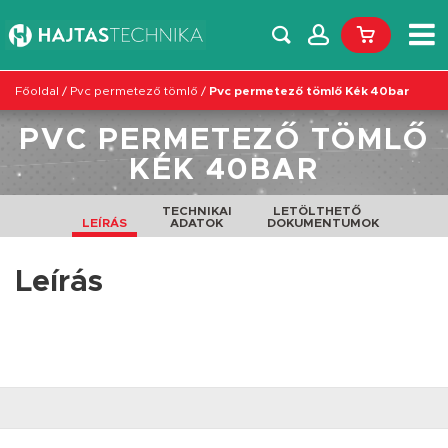
Főoldal
/
Pvc permetező tömlő
/
Pvc permetező tömlő Kék 40bar
PVC PERMETEZŐ TÖMLŐ
KÉK 40BAR
TECHNIKAI
LETÖLTHETŐ
LEÍRÁS
ADATOK
DOKUMENTUMOK
Leírás