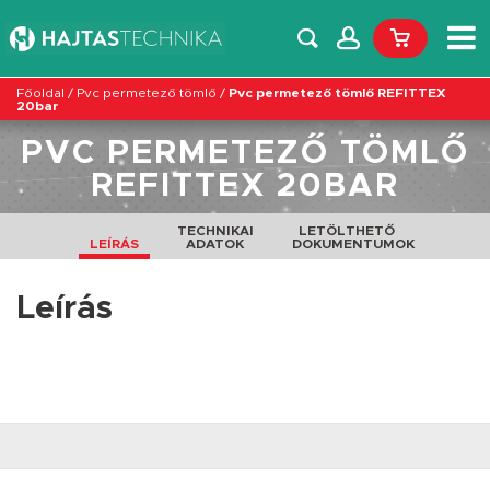
Főoldal
/
Pvc permetező tömlő
/
Pvc permetező tömlő REFITTEX
20bar
PVC PERMETEZŐ TÖMLŐ
REFITTEX 20BAR
TECHNIKAI
LETÖLTHETŐ
LEÍRÁS
ADATOK
DOKUMENTUMOK
Leírás