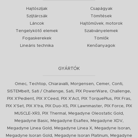
Hajtószíjak
Csapágyak
Szíjtárcsák
Tömítések
Láncok
Hajtóművek, motorok
Tengelykötő elemek
Szabványelemek
Fogaskerekek
Tömlők
Lineáris technika
Kenőanyagok
GYÁRTÓK
,
,
,
,
,
,
Omec
Techtop
Chiaravalli
Morgensen
Cemer
Conti
,
,
,
,
,
SISTEMbelt
Sati / Challenge
Sati
PIX PowerWare
Challenge
,
,
,
,
,
PIX X'Pedient
PIX X'Ceed
PIX X'Act
PIX TorquePlus
PIX Fras
,
,
,
,
,
PIX X'Set
PIX X'tra
PIX Duo-XS
PIX Lawnmaster
PIX Force
PIX
,
,
,
MUSCLE-XR3
PIX Thermal
Megadyne Oleostatic Gold
,
,
,
Megadyne Basic
Megadyne Esaflex
Megadyne XDV
,
,
,
Megadyne Linea Gold
Megadyne Linea X
Megadyne Isoran
,
,
Megadyne Isoran Gold
Megadyne Isoran Platinum
Megadyne