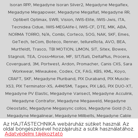
,
,
,
Isoran RPP
Megadyne Isoran Silver2
Megadyne Megaflex
,
,
,
Megadyne Megapower
Megadyne Megaflat
Megadyne RR
,
,
,
,
,
,
Optibelt Optimax
SWR
Vision
IWIS-Elite
IWIS-Jwis
ITA
,
,
,
,
,
,
Tecnidea Cidue
IWIS-MEGAlife-I
IWIS-CF
DTE
MIK
ABA
,
,
,
,
,
,
,
,
NORMA TORRO
N/A
Combi
Corteco
SOG
NAK
SKF
Emes
,
,
,
,
,
,
,
GeTech
teCom
Boteco
Renner
tellureRota
AVO
BEA
,
,
,
,
,
,
,
Murtfeldt
Trasco
TBI MOTION
LIMON
SIT
Sitex
Bowex
,
,
,
,
,
,
,
Stagnoli
TEA
Cross+Morse
MF
SIT/Sati
DeltaPlus
Procera
,
,
,
,
,
,
Coverguard
3M
Portwest
Ardon
Promacher
Canis CXS
Sara
,
,
,
,
,
,
,
,
Workwear
Milwaukee
Codex
CX
FAG
KBS
KML
Koyo
,
,
,
,
CRAFT
SKF
Megadyne Pluriband
PIX Duraband
PIX Muscle-
,
,
,
,
,
,
XS3
PIX Terminator-XS
A4M/SMI
Tagex
PIX L&G
PIX DUO-XT
,
,
,
Megadyne PV Elastic
Megadyne Varisect
Megadyne Acculink
,
,
Megadyne Contrafor
Megadyne Megaweld
Megadyne
,
,
,
Oleostatic
Megadyne Megasync collos
Megadyne Gold (1-2)
,
,
Megadyne Megalinear
Megadyne Millbelts
Megadyne Cable
,
,
,
,
,
Pull
PIX X'Ceed
Megadyne Pull Down
Optibelt VB
Mitsuboshi
Az HAJTÁSTECHNIKA webáruház sütiket használ. Az
oldal böngészésével hozzájárulsz a sütik használatához.
,
,
,
ConCar
Megadyne Megarib
PIX HARVESTER
Urgent
Adatvédelmi tájékoztató