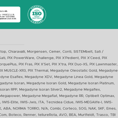
,
,
,
,
,
,
top
Chiaravalli
Morgensen
Cemer
Conti
SISTEMbelt
Sati /
,
,
,
,
,
Sati
PIX PowerWare
Challenge
PIX X'Pedient
PIX X'Ceed
PIX
,
,
,
,
,
,
orquePlus
PIX Fras
PIX X'Set
PIX X'tra
PIX Duo-XS
PIX Lawnmaster
,
,
,
IX MUSCLE-XR3
PIX Thermal
Megadyne Oleostatic Gold
Megadyne
,
,
,
dyne Esaflex
Megadyne XDV
Megadyne Linea Gold
Megadyne
,
,
,
gadyne Isoran
Megadyne Isoran Gold
Megadyne Isoran Platinum
,
,
,
soran RPP
Megadyne Isoran Silver2
Megadyne Megaflex
,
,
,
,
Megapower
Megadyne Megaflat
Megadyne RR
Optibelt Optimax
,
,
,
,
,
,
n
IWIS-Elite
IWIS-Jwis
ITA
Tecnidea Cidue
IWIS-MEGAlife-I
IWIS-
,
,
,
,
,
,
,
,
,
,
K
ABA
NORMA TORRO
N/A
Combi
Corteco
SOG
NAK
SKF
Emes
,
,
,
,
,
,
,
,
Com
Boteco
Renner
tellureRota
AVO
BEA
Murtfeldt
Trasco
TBI