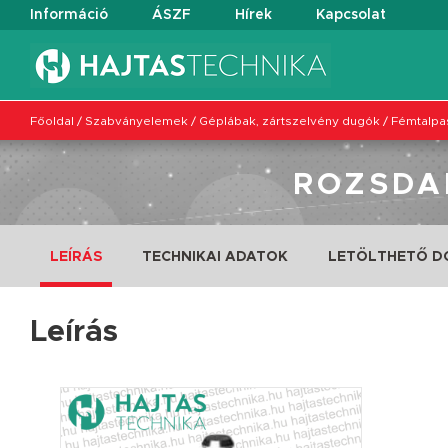
Információ
ÁSZF
Hírek
Kapcsolat
Főoldal
/
Szabványelemek
/
Géplábak, zártszelvény dugók
/
Fémtalpas
ROZSDA
LEÍRÁS
TECHNIKAI ADATOK
LETÖLTHETŐ 
Leírás