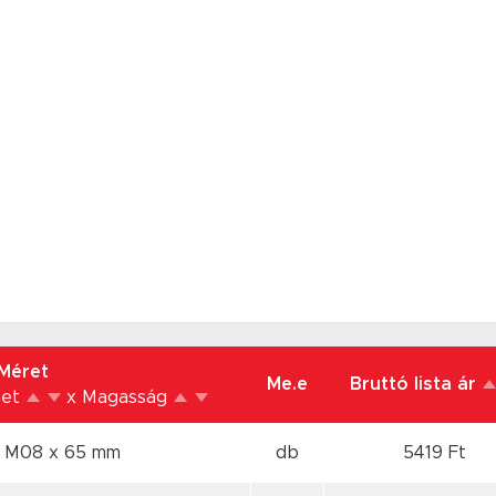
Méret
Me.e
Bruttó lista ár
net
x Magasság
x M08
x 65 mm
db
5419 Ft