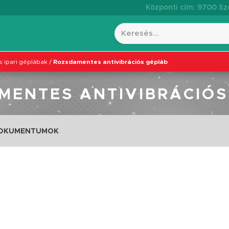
Központi cím: 9700 Szo
 ipari géplábak
/
Rozsdamentes antivibrációs gépláb
MENTES ANTIVIBRÁCIÓS
DOKUMENTUMOK