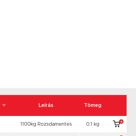
Leírás
Tömeg
1100kg Rozsdamentes
0.1 kg