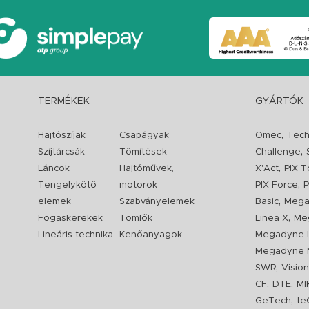
TERMÉKEK
GYÁRTÓK
,
Hajtószíjak
Csapágyak
Omec
Tech
,
Szíjtárcsák
Tömítések
Challenge
,
Láncok
Hajtóművek,
X'Act
PIX T
,
Tengelykötő
motorok
PIX Force
P
,
elemek
Szabványelemek
Basic
Mega
,
Fogaskerekek
Tömlők
Linea X
Me
Lineáris technika
Kenőanyagok
Megadyne I
Megadyne 
,
SWR
Visio
,
,
CF
DTE
MI
,
GeTech
te