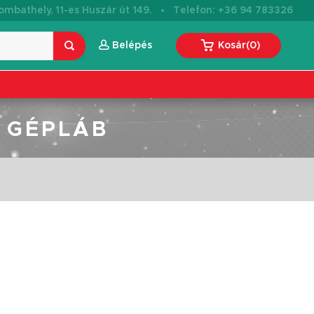
·
mbathely, 11-es Huszár út 149.
Telefon: +36 94 783326
Belépés
Kosár
(
0
)
 GÉPLÁB