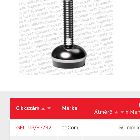
Cikkszám
Márka
Átmérő
x Me
GEL-113/83792
teCom
50 mm 