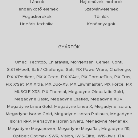
Láncok
Hajtóművek, motorok
Tengelykötő elemek
Szabványelemek
Fogaskerekek
Tömlők
Lineáris technika
Kenőanyagok
GYÁRTÓK
,
,
,
,
,
,
Omec
Techtop
Chiaravalli
Morgensen
Cemer
Conti
,
,
,
,
,
SISTEMbelt
Sati / Challenge
Sati
PIX PowerWare
Challenge
,
,
,
,
,
PIX X'Pedient
PIX X'Ceed
PIX X'Act
PIX TorquePlus
PIX Fras
,
,
,
,
,
PIX X'Set
PIX X'tra
PIX Duo-XS
PIX Lawnmaster
PIX Force
PIX
,
,
,
MUSCLE-XR3
PIX Thermal
Megadyne Oleostatic Gold
,
,
,
Megadyne Basic
Megadyne Esaflex
Megadyne XDV
,
,
,
Megadyne Linea Gold
Megadyne Linea X
Megadyne Isoran
,
,
Megadyne Isoran Gold
Megadyne Isoran Platinum
Megadyne
,
,
,
Isoran RPP
Megadyne Isoran Silver2
Megadyne Megaflex
,
,
,
Megadyne Megapower
Megadyne Megaflat
Megadyne RR
,
,
,
,
,
,
Optibelt Optimax
SWR
Vision
IWIS-Elite
IWIS-Jwis
ITA