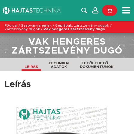
Főoldal
/
Szabványelemek
/
Géplábak, zártszelvény dugók
/
Zártszelvény dugók
/
Vak hengeres zártszelvény dugó
VAK HENGERES
ZÁRTSZELVÉNY DUGÓ
TECHNIKAI
LETÖLTHETŐ
LEÍRÁS
ADATOK
DOKUMENTUMOK
Leírás