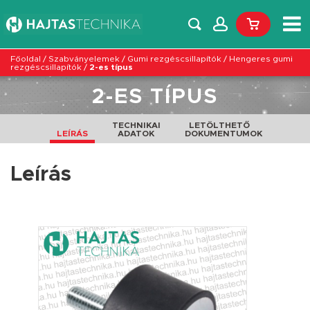
Főoldal
/
Szabványelemek
/
Gumi rezgéscsillapítók
/
Hengeres gumi
rezgéscsillapítók
/
2-es típus
2-ES TÍPUS
TECHNIKAI
LETÖLTHETŐ
LEÍRÁS
ADATOK
DOKUMENTUMOK
Leírás