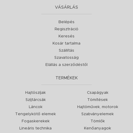
VÁSÁRLÁS
Belépés
Regisztráció
Keresés
Kosár tartalma
Szállítás
Szavatosság
Elállás a szerződéstől
TERMÉKEK
Hajtószíjak
Csapágyak
Szíjtárcsák
Tömítések
Láncok
Hajtóművek, motorok
Tengelykötő elemek
Szabványelemek
Fogaskerekek
Tömlők
Lineáris technika
Kenőanyagok