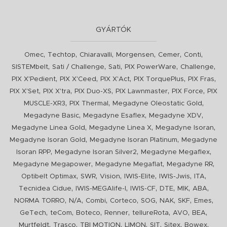
GYÁRTÓK
,
,
,
,
,
,
Omec
Techtop
Chiaravalli
Morgensen
Cemer
Conti
,
,
,
,
,
SISTEMbelt
Sati / Challenge
Sati
PIX PowerWare
Challenge
,
,
,
,
,
PIX X'Pedient
PIX X'Ceed
PIX X'Act
PIX TorquePlus
PIX Fras
,
,
,
,
,
PIX X'Set
PIX X'tra
PIX Duo-XS
PIX Lawnmaster
PIX Force
PIX
,
,
,
MUSCLE-XR3
PIX Thermal
Megadyne Oleostatic Gold
,
,
,
Megadyne Basic
Megadyne Esaflex
Megadyne XDV
,
,
,
Megadyne Linea Gold
Megadyne Linea X
Megadyne Isoran
,
,
Megadyne Isoran Gold
Megadyne Isoran Platinum
Megadyne
,
,
,
Isoran RPP
Megadyne Isoran Silver2
Megadyne Megaflex
,
,
,
Megadyne Megapower
Megadyne Megaflat
Megadyne RR
,
,
,
,
,
,
Optibelt Optimax
SWR
Vision
IWIS-Elite
IWIS-Jwis
ITA
,
,
,
,
,
,
Tecnidea Cidue
IWIS-MEGAlife-I
IWIS-CF
DTE
MIK
ABA
,
,
,
,
,
,
,
,
NORMA TORRO
N/A
Combi
Corteco
SOG
NAK
SKF
Emes
,
,
,
,
,
,
,
GeTech
teCom
Boteco
Renner
tellureRota
AVO
BEA
,
,
,
,
,
,
,
Murtfeldt
Trasco
TBI MOTION
LIMON
SIT
Sitex
Bowex