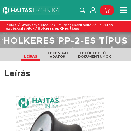
Főoldal
/
Szabványelemek
/
Gumi rezgéscsillapítók
/
Holkeres
rezgéscsillapítók
/
Holkeres pp-2-es típus
HOLKERES PP-2-ES TÍPUS
TECHNIKAI
LETÖLTHETŐ
LEÍRÁS
ADATOK
DOKUMENTUMOK
Leírás