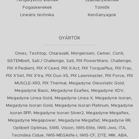
Tengelykötő elemek
Szabványelemek
Fogaskerekek
Tömlők
Lineáris technika
Kenőanyagok
GYÁRTÓK
,
,
,
,
,
,
Omec
Techtop
Chiaravalli
Morgensen
Cemer
Conti
,
,
,
,
,
SISTEMbelt
Sati / Challenge
Sati
PIX PowerWare
Challenge
,
,
,
,
,
PIX X'Pedient
PIX X'Ceed
PIX X'Act
PIX TorquePlus
PIX Fras
,
,
,
,
,
PIX X'Set
PIX X'tra
PIX Duo-XS
PIX Lawnmaster
PIX Force
PIX
,
,
,
MUSCLE-XR3
PIX Thermal
Megadyne Oleostatic Gold
,
,
,
Megadyne Basic
Megadyne Esaflex
Megadyne XDV
,
,
,
Megadyne Linea Gold
Megadyne Linea X
Megadyne Isoran
,
,
Megadyne Isoran Gold
Megadyne Isoran Platinum
Megadyne
,
,
,
Isoran RPP
Megadyne Isoran Silver2
Megadyne Megaflex
,
,
,
Megadyne Megapower
Megadyne Megaflat
Megadyne RR
,
,
,
,
,
,
Optibelt Optimax
SWR
Vision
IWIS-Elite
IWIS-Jwis
ITA
,
,
,
,
,
,
Tecnidea Cidue
IWIS-MEGAlife-I
IWIS-CF
DTE
MIK
ABA