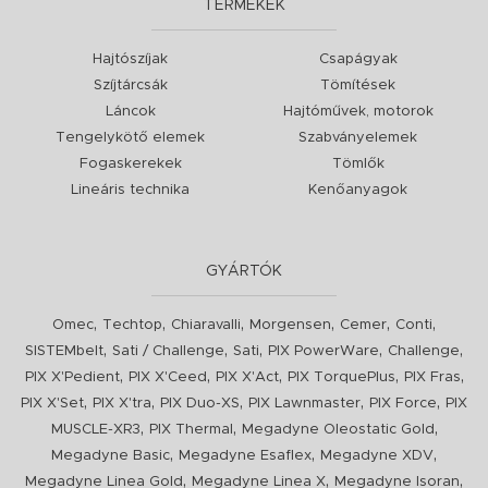
TERMÉKEK
Hajtószíjak
Csapágyak
Szíjtárcsák
Tömítések
Láncok
Hajtóművek, motorok
Tengelykötő elemek
Szabványelemek
Fogaskerekek
Tömlők
Lineáris technika
Kenőanyagok
GYÁRTÓK
,
,
,
,
,
,
Omec
Techtop
Chiaravalli
Morgensen
Cemer
Conti
,
,
,
,
,
SISTEMbelt
Sati / Challenge
Sati
PIX PowerWare
Challenge
,
,
,
,
,
PIX X'Pedient
PIX X'Ceed
PIX X'Act
PIX TorquePlus
PIX Fras
,
,
,
,
,
PIX X'Set
PIX X'tra
PIX Duo-XS
PIX Lawnmaster
PIX Force
PIX
,
,
,
MUSCLE-XR3
PIX Thermal
Megadyne Oleostatic Gold
,
,
,
Megadyne Basic
Megadyne Esaflex
Megadyne XDV
,
,
,
Megadyne Linea Gold
Megadyne Linea X
Megadyne Isoran