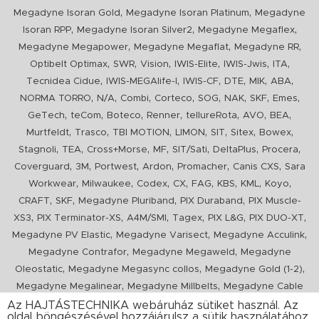
,
,
Megadyne Isoran Gold
Megadyne Isoran Platinum
Megadyne
,
,
,
Isoran RPP
Megadyne Isoran Silver2
Megadyne Megaflex
,
,
,
Megadyne Megapower
Megadyne Megaflat
Megadyne RR
,
,
,
,
,
,
Optibelt Optimax
SWR
Vision
IWIS-Elite
IWIS-Jwis
ITA
,
,
,
,
,
,
Tecnidea Cidue
IWIS-MEGAlife-I
IWIS-CF
DTE
MIK
ABA
,
,
,
,
,
,
,
,
NORMA TORRO
N/A
Combi
Corteco
SOG
NAK
SKF
Emes
,
,
,
,
,
,
,
GeTech
teCom
Boteco
Renner
tellureRota
AVO
BEA
,
,
,
,
,
,
,
Murtfeldt
Trasco
TBI MOTION
LIMON
SIT
Sitex
Bowex
,
,
,
,
,
,
,
Stagnoli
TEA
Cross+Morse
MF
SIT/Sati
DeltaPlus
Procera
,
,
,
,
,
,
Coverguard
3M
Portwest
Ardon
Promacher
Canis CXS
Sara
,
,
,
,
,
,
,
,
Workwear
Milwaukee
Codex
CX
FAG
KBS
KML
Koyo
,
,
,
,
CRAFT
SKF
Megadyne Pluriband
PIX Duraband
PIX Muscle-
,
,
,
,
,
,
XS3
PIX Terminator-XS
A4M/SMI
Tagex
PIX L&G
PIX DUO-XT
,
,
,
Megadyne PV Elastic
Megadyne Varisect
Megadyne Acculink
,
,
Megadyne Contrafor
Megadyne Megaweld
Megadyne
,
,
,
Oleostatic
Megadyne Megasync collos
Megadyne Gold (1-2)
,
,
Megadyne Megalinear
Megadyne Millbelts
Megadyne Cable
,
,
,
,
,
Pull
PIX X'Ceed
Megadyne Pull Down
Optibelt VB
Mitsuboshi
Az HAJTÁSTECHNIKA webáruház sütiket használ. Az
oldal böngészésével hozzájárulsz a sütik használatához.