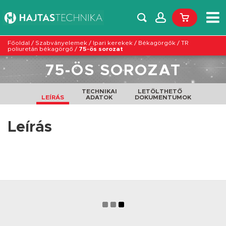
Főoldal
/
Szabványelemek
/
Ipari kerekek
/
Békagörgők
/
TR
poliuretán békagörgő
/
75-ös sorozat
75-ÖS SOROZAT
TECHNIKAI
LETÖLTHETŐ
LEÍRÁS
ADATOK
DOKUMENTUMOK
Leírás