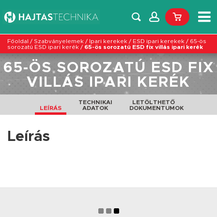
Főoldal
/
Szabványelemek
/
Ipari kerekek
/
ESD ipari kerekek
/
65-ös
sorozatú ESD ipari kerék
/
65-ös sorozatú ESD fix villás ipari kerék
65-ÖS SOROZATÚ ESD FIX
VILLÁS IPARI KERÉK
TECHNIKAI
LETÖLTHETŐ
LEÍRÁS
ADATOK
DOKUMENTUMOK
Leírás