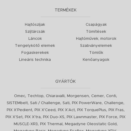
TERMÉKEK
Hajtószíjak
Csapágyak
Szíjtárcsák
Tömítések
Láncok
Hajtóművek, motorok
Tengelykötő elemek
Szabványelemek
Fogaskerekek
Tömlők
Lineáris technika
Kenőanyagok
GYÁRTÓK
,
,
,
,
,
,
Omec
Techtop
Chiaravalli
Morgensen
Cemer
Conti
,
,
,
,
,
SISTEMbelt
Sati / Challenge
Sati
PIX PowerWare
Challenge
,
,
,
,
,
PIX X'Pedient
PIX X'Ceed
PIX X'Act
PIX TorquePlus
PIX Fras
,
,
,
,
,
PIX X'Set
PIX X'tra
PIX Duo-XS
PIX Lawnmaster
PIX Force
PIX
,
,
,
MUSCLE-XR3
PIX Thermal
Megadyne Oleostatic Gold
,
,
,