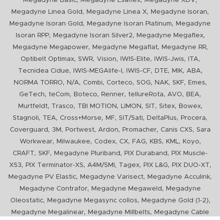
Megadyne Basic
Megadyne Esaflex
Megadyne XDV
,
,
,
Megadyne Linea Gold
Megadyne Linea X
Megadyne Isoran
,
,
Megadyne Isoran Gold
Megadyne Isoran Platinum
Megadyne
,
,
,
Isoran RPP
Megadyne Isoran Silver2
Megadyne Megaflex
,
,
,
Megadyne Megapower
Megadyne Megaflat
Megadyne RR
,
,
,
,
,
,
Optibelt Optimax
SWR
Vision
IWIS-Elite
IWIS-Jwis
ITA
,
,
,
,
,
,
Tecnidea Cidue
IWIS-MEGAlife-I
IWIS-CF
DTE
MIK
ABA
,
,
,
,
,
,
,
,
NORMA TORRO
N/A
Combi
Corteco
SOG
NAK
SKF
Emes
,
,
,
,
,
,
,
GeTech
teCom
Boteco
Renner
tellureRota
AVO
BEA
,
,
,
,
,
,
,
Murtfeldt
Trasco
TBI MOTION
LIMON
SIT
Sitex
Bowex
,
,
,
,
,
,
,
Stagnoli
TEA
Cross+Morse
MF
SIT/Sati
DeltaPlus
Procera
,
,
,
,
,
,
Coverguard
3M
Portwest
Ardon
Promacher
Canis CXS
Sara
,
,
,
,
,
,
,
,
Workwear
Milwaukee
Codex
CX
FAG
KBS
KML
Koyo
,
,
,
,
CRAFT
SKF
Megadyne Pluriband
PIX Duraband
PIX Muscle-
,
,
,
,
,
,
XS3
PIX Terminator-XS
A4M/SMI
Tagex
PIX L&G
PIX DUO-XT
,
,
,
Megadyne PV Elastic
Megadyne Varisect
Megadyne Acculink
,
,
Megadyne Contrafor
Megadyne Megaweld
Megadyne
,
,
,
Oleostatic
Megadyne Megasync collos
Megadyne Gold (1-2)
,
,
Megadyne Megalinear
Megadyne Millbelts
Megadyne Cable