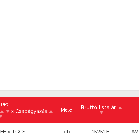
ret
Bruttó lista ár
Me.e
x Csapágyazás
 FF
x TGCS
db
15251 Ft
AV