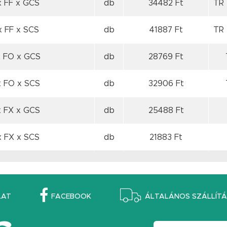
x FF
x GCS
db
34482 Ft
TR 
x FF
x SCS
db
41887 Ft
TR 
x FO
x GCS
db
28769 Ft
x FO
x SCS
db
32906 Ft
x FX
x GCS
db
25488 Ft
x FX
x SCS
db
21883 Ft
LAT
FACEBOOK
ÁLTALÁNOS SZÁLLÍTÁS