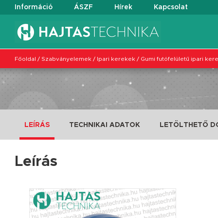
Információ
ÁSZF
Hírek
Kapcsolat
Főoldal
/
Szabványelemek
/
Ipari kerekek
/
Gumi futófelületű ipari ker
LEÍRÁS
TECHNIKAI ADATOK
LETÖLTHETŐ 
Leírás