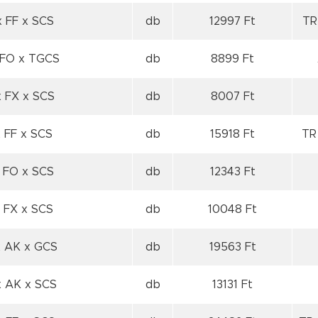
x FF
x SCS
db
12997 Ft
TR
 FO
x TGCS
db
8899 Ft
x FX
x SCS
db
8007 Ft
x FF
x SCS
db
15918 Ft
TR
x FO
x SCS
db
12343 Ft
x FX
x SCS
db
10048 Ft
x AK
x GCS
db
19563 Ft
x AK
x SCS
db
13131 Ft