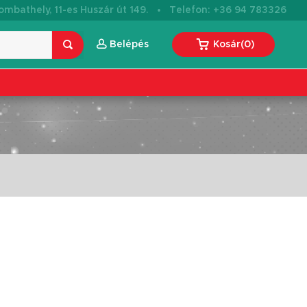
·
mbathely, 11-es Huszár út 149.
Telefon: +36 94 783326
Belépés
Kosár
(
0
)