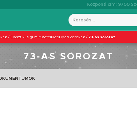
Központi cím: 9700 Szo
ekek
/
Elasztikus gumi futófelületű ipari kerekek
/
73-as sorozat
73-AS SOROZAT
DOKUMENTUMOK