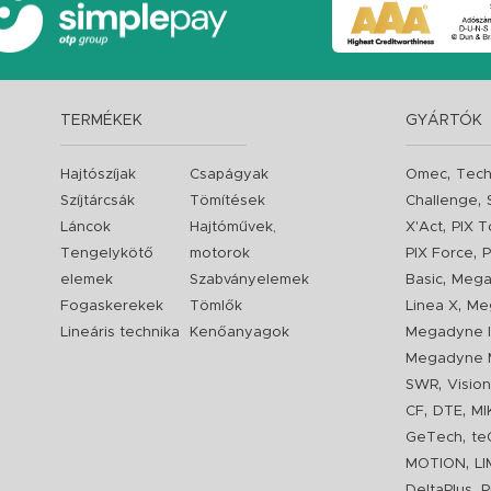
TERMÉKEK
GYÁRTÓK
,
Hajtószíjak
Csapágyak
Omec
Tech
,
Szíjtárcsák
Tömítések
Challenge
,
Láncok
Hajtóművek,
X'Act
PIX T
,
Tengelykötő
motorok
PIX Force
P
,
elemek
Szabványelemek
Basic
Mega
,
Fogaskerekek
Tömlők
Linea X
Me
Lineáris technika
Kenőanyagok
Megadyne I
Megadyne 
,
SWR
Visio
,
,
CF
DTE
MI
,
GeTech
te
,
MOTION
L
,
DeltaPlus
P