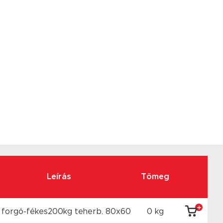
Leírás
Tömeg
 forgó-fékes200kg teherb. 80x60
0 kg