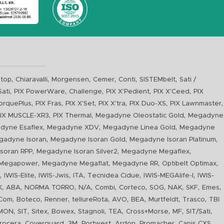
,
,
,
,
,
,
top
Chiaravalli
Morgensen
Cemer
Conti
SISTEMbelt
Sati /
,
,
,
,
,
Sati
PIX PowerWare
Challenge
PIX X'Pedient
PIX X'Ceed
PIX
,
,
,
,
,
,
orquePlus
PIX Fras
PIX X'Set
PIX X'tra
PIX Duo-XS
PIX Lawnmaster
,
,
,
IX MUSCLE-XR3
PIX Thermal
Megadyne Oleostatic Gold
Megadyne
,
,
,
dyne Esaflex
Megadyne XDV
Megadyne Linea Gold
Megadyne
,
,
,
gadyne Isoran
Megadyne Isoran Gold
Megadyne Isoran Platinum
,
,
,
soran RPP
Megadyne Isoran Silver2
Megadyne Megaflex
,
,
,
,
Megapower
Megadyne Megaflat
Megadyne RR
Optibelt Optimax
,
,
,
,
,
,
n
IWIS-Elite
IWIS-Jwis
ITA
Tecnidea Cidue
IWIS-MEGAlife-I
IWIS-
,
,
,
,
,
,
,
,
,
,
K
ABA
NORMA TORRO
N/A
Combi
Corteco
SOG
NAK
SKF
Emes
,
,
,
,
,
,
,
,
Com
Boteco
Renner
tellureRota
AVO
BEA
Murtfeldt
Trasco
TBI
,
,
,
,
,
,
,
,
,
IMON
SIT
Sitex
Bowex
Stagnoli
TEA
Cross+Morse
MF
SIT/Sati
,
,
,
,
,
,
,
rocera
Coverguard
3M
Portwest
Ardon
Promacher
Canis CXS