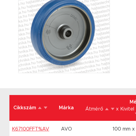
Mé
Cikkszám
Márka
Átmérő
x Kivitel
K67100FFT%AV
AVO
100 mm x