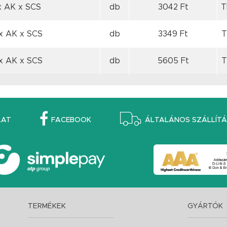
x AK
x SCS
db
3042 Ft
T
x AK
x SCS
db
3349 Ft
T
x AK
x SCS
db
5605 Ft
T
LAT
FACEBOOK
ÁLTALÁNOS SZÁLLÍTÁS
TERMÉKEK
GYÁRTÓK