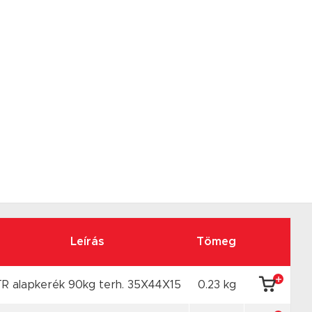
Leírás
Tömeg
TR alapkerék 90kg terh. 35X44X15
0.23 kg