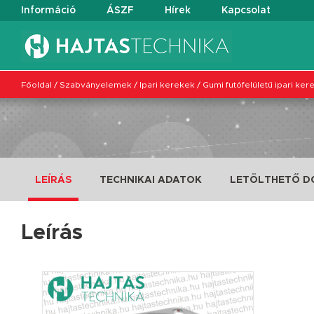
Információ
ÁSZF
Hírek
Kapcsolat
Főoldal
/
Szabványelemek
/
Ipari kerekek
/
Gumi futófelületű ipari ker
LEÍRÁS
TECHNIKAI ADATOK
LETÖLTHETŐ 
Leírás