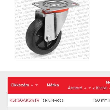
M
Cikkszám
Márka
Átmérő
x Kivitel
K51150AKS%TR
tellureRota
150 mm 