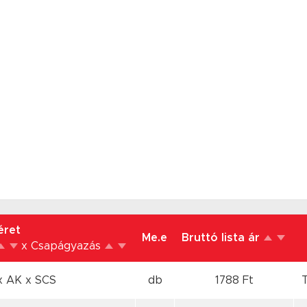
éret
Me.e
Bruttó lista ár
x Csapágyazás
x AK
x SCS
db
1788 Ft