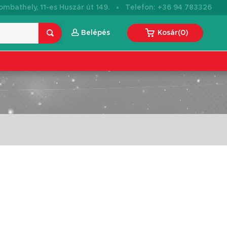
·
mbathely, 11-es Huszár út 149.
Telefon: +36 94 783326
Belépés
Kosár
(
0
)