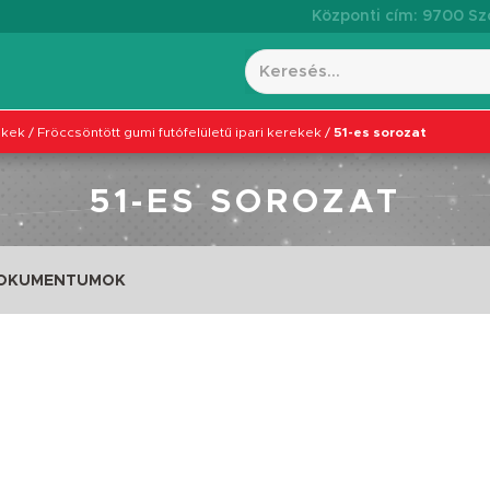
Központi cím: 9700 Szo
ekek
/
Fröccsöntött gumi futófelületű ipari kerekek
/
51-es sorozat
51-ES SOROZAT
DOKUMENTUMOK