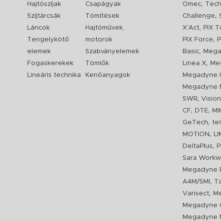
,
Hajtószíjak
Csapágyak
Omec
Tech
,
Szíjtárcsák
Tömítések
Challenge
,
Láncok
Hajtóművek,
X'Act
PIX T
,
Tengelykötő
motorok
PIX Force
P
,
elemek
Szabványelemek
Basic
Mega
,
Fogaskerekek
Tömlők
Linea X
Me
Lineáris technika
Kenőanyagok
Megadyne I
Megadyne 
,
SWR
Visio
,
,
CF
DTE
MI
,
GeTech
te
,
MOTION
L
,
DeltaPlus
P
Sara Workw
Megadyne P
,
A4M/SMI
T
,
Varisect
Me
Megadyne O
Megadyne 