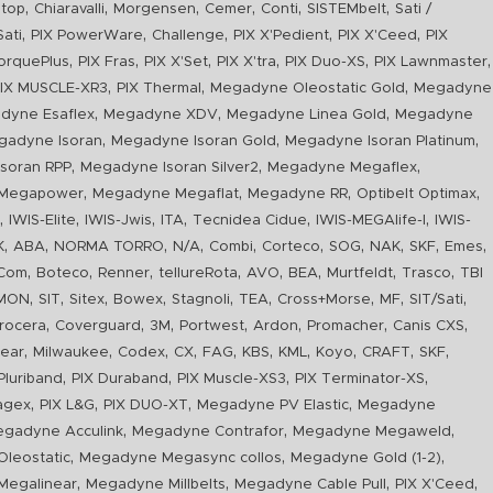
,
,
,
,
,
,
top
Chiaravalli
Morgensen
Cemer
Conti
SISTEMbelt
Sati /
,
,
,
,
,
Sati
PIX PowerWare
Challenge
PIX X'Pedient
PIX X'Ceed
PIX
,
,
,
,
,
,
orquePlus
PIX Fras
PIX X'Set
PIX X'tra
PIX Duo-XS
PIX Lawnmaster
,
,
,
IX MUSCLE-XR3
PIX Thermal
Megadyne Oleostatic Gold
Megadyne
,
,
,
dyne Esaflex
Megadyne XDV
Megadyne Linea Gold
Megadyne
,
,
,
gadyne Isoran
Megadyne Isoran Gold
Megadyne Isoran Platinum
,
,
,
soran RPP
Megadyne Isoran Silver2
Megadyne Megaflex
,
,
,
,
Megapower
Megadyne Megaflat
Megadyne RR
Optibelt Optimax
,
,
,
,
,
,
n
IWIS-Elite
IWIS-Jwis
ITA
Tecnidea Cidue
IWIS-MEGAlife-I
IWIS-
,
,
,
,
,
,
,
,
,
,
K
ABA
NORMA TORRO
N/A
Combi
Corteco
SOG
NAK
SKF
Emes
,
,
,
,
,
,
,
,
Com
Boteco
Renner
tellureRota
AVO
BEA
Murtfeldt
Trasco
TBI
,
,
,
,
,
,
,
,
,
IMON
SIT
Sitex
Bowex
Stagnoli
TEA
Cross+Morse
MF
SIT/Sati
,
,
,
,
,
,
,
rocera
Coverguard
3M
Portwest
Ardon
Promacher
Canis CXS
,
,
,
,
,
,
,
,
,
,
ear
Milwaukee
Codex
CX
FAG
KBS
KML
Koyo
CRAFT
SKF
,
,
,
,
luriband
PIX Duraband
PIX Muscle-XS3
PIX Terminator-XS
,
,
,
,
agex
PIX L&G
PIX DUO-XT
Megadyne PV Elastic
Megadyne
,
,
,
gadyne Acculink
Megadyne Contrafor
Megadyne Megaweld
,
,
,
leostatic
Megadyne Megasync collos
Megadyne Gold (1-2)
,
,
,
,
Megalinear
Megadyne Millbelts
Megadyne Cable Pull
PIX X'Ceed