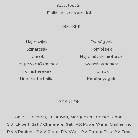
Szavatosság
Elállás a szerződéstől
TERMÉKEK
Hajtószíjak
Csapágyak
Szíjtárcsák
Tömítések
Láncok
Hajtóművek, motorok
Tengelykötő elemek
Szabványelemek
Fogaskerekek
Tömlők
Lineáris technika
Kenőanyagok
GYÁRTÓK
,
,
,
,
,
,
Omec
Techtop
Chiaravalli
Morgensen
Cemer
Conti
,
,
,
,
,
SISTEMbelt
Sati / Challenge
Sati
PIX PowerWare
Challenge
,
,
,
,
,
PIX X'Pedient
PIX X'Ceed
PIX X'Act
PIX TorquePlus
PIX Fras