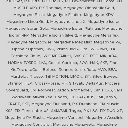
,
,
,
,
,
PIX X'Set
PIX X'tra
PIX Duo-XS
PIX Lawnmaster
PIX Force
PIX
,
,
,
MUSCLE-XR3
PIX Thermal
Megadyne Oleostatic Gold
,
,
,
Megadyne Basic
Megadyne Esaflex
Megadyne XDV
,
,
,
Megadyne Linea Gold
Megadyne Linea X
Megadyne Isoran
,
,
Megadyne Isoran Gold
Megadyne Isoran Platinum
Megadyne
,
,
,
Isoran RPP
Megadyne Isoran Silver2
Megadyne Megaflex
,
,
,
Megadyne Megapower
Megadyne Megaflat
Megadyne RR
,
,
,
,
,
,
Optibelt Optimax
SWR
Vision
IWIS-Elite
IWIS-Jwis
ITA
,
,
,
,
,
,
Tecnidea Cidue
IWIS-MEGAlife-I
IWIS-CF
DTE
MIK
ABA
,
,
,
,
,
,
,
,
NORMA TORRO
N/A
Combi
Corteco
SOG
NAK
SKF
Emes
,
,
,
,
,
,
,
GeTech
teCom
Boteco
Renner
tellureRota
AVO
BEA
,
,
,
,
,
,
,
Murtfeldt
Trasco
TBI MOTION
LIMON
SIT
Sitex
Bowex
,
,
,
,
,
,
,
Stagnoli
TEA
Cross+Morse
MF
SIT/Sati
DeltaPlus
Procera
,
,
,
,
,
,
Coverguard
3M
Portwest
Ardon
Promacher
Canis CXS
Sara
,
,
,
,
,
,
,
,
Workwear
Milwaukee
Codex
CX
FAG
KBS
KML
Koyo
,
,
,
,
CRAFT
SKF
Megadyne Pluriband
PIX Duraband
PIX Muscle-
,
,
,
,
,
,
XS3
PIX Terminator-XS
A4M/SMI
Tagex
PIX L&G
PIX DUO-XT
,
,
,
Megadyne PV Elastic
Megadyne Varisect
Megadyne Acculink
,
,
Megadyne Contrafor
Megadyne Megaweld
Megadyne