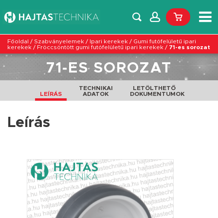
Főoldal
/
Szabványelemek
/
Ipari kerekek
/
Gumi futófelületű ipari
kerekek
/
Fröccsöntött gumi futófelületű ipari kerekek
/
71-es sorozat
71-ES SOROZAT
TECHNIKAI
LETÖLTHETŐ
LEÍRÁS
ADATOK
DOKUMENTUMOK
Leírás