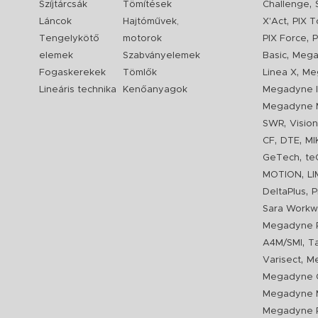
,
Szíjtárcsák
Tömítések
Challenge
,
Láncok
Hajtóművek,
X'Act
PIX T
,
Tengelykötő
motorok
PIX Force
P
,
elemek
Szabványelemek
Basic
Mega
,
Fogaskerekek
Tömlők
Linea X
Me
Lineáris technika
Kenőanyagok
Megadyne I
Megadyne 
,
SWR
Visio
,
,
CF
DTE
MI
,
GeTech
te
,
MOTION
L
,
DeltaPlus
P
Sara Workw
Megadyne P
,
A4M/SMI
T
,
Varisect
Me
Megadyne O
Megadyne 
Megadyne P