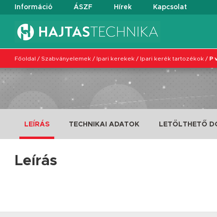
Információ
ÁSZF
Hírek
Kapcsolat
Főoldal
/
Szabványelemek
/
Ipari kerekek
/
Ipari kerék tartozékok
/
P v
LEÍRÁS
TECHNIKAI ADATOK
LETÖLTHETŐ 
Leírás