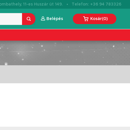
·
mbathely, 11-es Huszár út 149.
Telefon: +36 94 783326
Belépés
Kosár
(
0
)