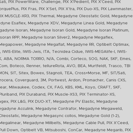
,
,
,
,
,
Sati
PIX PowerWare
Challenge
PIX X'Pedient
PIX X'Ceed
PIX
,
,
,
,
,
,
orquePlus
PIX Fras
PIX X'Set
PIX X'tra
PIX Duo-XS
PIX Lawnmaster
,
,
,
IX MUSCLE-XR3
PIX Thermal
Megadyne Oleostatic Gold
Megadyne
,
,
,
dyne Esaflex
Megadyne XDV
Megadyne Linea Gold
Megadyne
,
,
,
gadyne Isoran
Megadyne Isoran Gold
Megadyne Isoran Platinum
,
,
,
soran RPP
Megadyne Isoran Silver2
Megadyne Megaflex
,
,
,
,
Megapower
Megadyne Megaflat
Megadyne RR
Optibelt Optimax
,
,
,
,
,
,
n
IWIS-Elite
IWIS-Jwis
ITA
Tecnidea Cidue
IWIS-MEGAlife-I
IWIS-
,
,
,
,
,
,
,
,
,
,
K
ABA
NORMA TORRO
N/A
Combi
Corteco
SOG
NAK
SKF
Emes
,
,
,
,
,
,
,
,
Com
Boteco
Renner
tellureRota
AVO
BEA
Murtfeldt
Trasco
TBI
,
,
,
,
,
,
,
,
,
IMON
SIT
Sitex
Bowex
Stagnoli
TEA
Cross+Morse
MF
SIT/Sati
,
,
,
,
,
,
,
rocera
Coverguard
3M
Portwest
Ardon
Promacher
Canis CXS
,
,
,
,
,
,
,
,
,
,
ear
Milwaukee
Codex
CX
FAG
KBS
KML
Koyo
CRAFT
SKF
,
,
,
,
luriband
PIX Duraband
PIX Muscle-XS3
PIX Terminator-XS
,
,
,
,
agex
PIX L&G
PIX DUO-XT
Megadyne PV Elastic
Megadyne
,
,
,
gadyne Acculink
Megadyne Contrafor
Megadyne Megaweld
,
,
,
leostatic
Megadyne Megasync collos
Megadyne Gold (1-2)
,
,
,
,
Megalinear
Megadyne Millbelts
Megadyne Cable Pull
PIX X'Ceed
,
,
,
,
,
ull Down
Optibelt VB
Mitsuboshi
ConCar
Megadyne Megarib
PIX