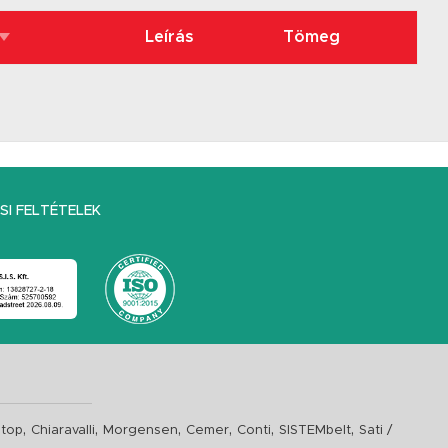
Leírás
Tömeg
I FELTÉTELEK
,
,
,
,
,
,
top
Chiaravalli
Morgensen
Cemer
Conti
SISTEMbelt
Sati /