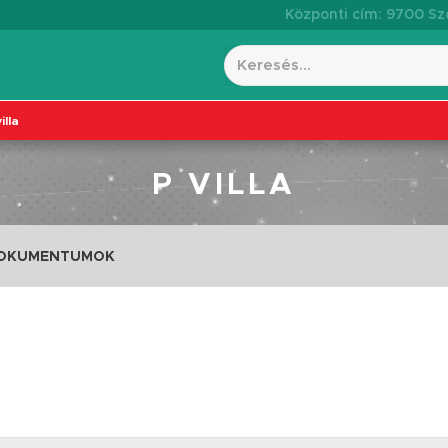
Központi cím: 9700 Szo
illa
P VILLA
DOKUMENTUMOK