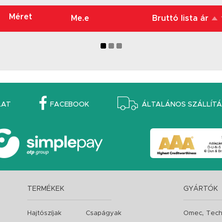
Méret
Me.e
Bruttó lista ár
LAT
FACEBOOK
ÁLTALÁNOS SZÁLLÍTÁS
TERMÉKEK
GYÁRTÓK
,
Hajtószíjak
Csapágyak
Omec
Tech