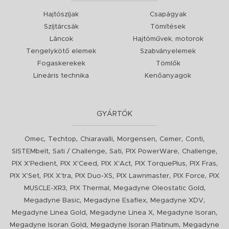
Hajtószíjak
Csapágyak
Szíjtárcsák
Tömítések
Láncok
Hajtóművek, motorok
Tengelykötő elemek
Szabványelemek
Fogaskerekek
Tömlők
Lineáris technika
Kenőanyagok
GYÁRTÓK
,
,
,
,
,
,
Omec
Techtop
Chiaravalli
Morgensen
Cemer
Conti
,
,
,
,
,
SISTEMbelt
Sati / Challenge
Sati
PIX PowerWare
Challenge
,
,
,
,
,
PIX X'Pedient
PIX X'Ceed
PIX X'Act
PIX TorquePlus
PIX Fras
,
,
,
,
,
PIX X'Set
PIX X'tra
PIX Duo-XS
PIX Lawnmaster
PIX Force
PIX
,
,
,
MUSCLE-XR3
PIX Thermal
Megadyne Oleostatic Gold
,
,
,
Megadyne Basic
Megadyne Esaflex
Megadyne XDV
,
,
,
Megadyne Linea Gold
Megadyne Linea X
Megadyne Isoran
,
,
Megadyne Isoran Gold
Megadyne Isoran Platinum
Megadyne