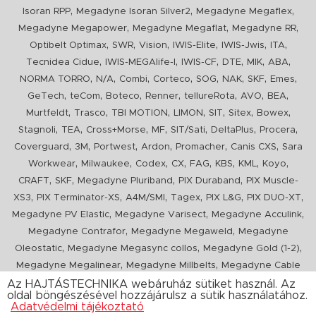
,
,
,
Isoran RPP
Megadyne Isoran Silver2
Megadyne Megaflex
,
,
,
Megadyne Megapower
Megadyne Megaflat
Megadyne RR
,
,
,
,
,
,
Optibelt Optimax
SWR
Vision
IWIS-Elite
IWIS-Jwis
ITA
,
,
,
,
,
,
Tecnidea Cidue
IWIS-MEGAlife-I
IWIS-CF
DTE
MIK
ABA
,
,
,
,
,
,
,
,
NORMA TORRO
N/A
Combi
Corteco
SOG
NAK
SKF
Emes
,
,
,
,
,
,
,
GeTech
teCom
Boteco
Renner
tellureRota
AVO
BEA
,
,
,
,
,
,
,
Murtfeldt
Trasco
TBI MOTION
LIMON
SIT
Sitex
Bowex
,
,
,
,
,
,
,
Stagnoli
TEA
Cross+Morse
MF
SIT/Sati
DeltaPlus
Procera
,
,
,
,
,
,
Coverguard
3M
Portwest
Ardon
Promacher
Canis CXS
Sara
,
,
,
,
,
,
,
,
Workwear
Milwaukee
Codex
CX
FAG
KBS
KML
Koyo
,
,
,
,
CRAFT
SKF
Megadyne Pluriband
PIX Duraband
PIX Muscle-
,
,
,
,
,
,
XS3
PIX Terminator-XS
A4M/SMI
Tagex
PIX L&G
PIX DUO-XT
,
,
,
Megadyne PV Elastic
Megadyne Varisect
Megadyne Acculink
,
,
Megadyne Contrafor
Megadyne Megaweld
Megadyne
,
,
,
Oleostatic
Megadyne Megasync collos
Megadyne Gold (1-2)
,
,
Megadyne Megalinear
Megadyne Millbelts
Megadyne Cable
,
,
,
,
,
Pull
PIX X'Ceed
Megadyne Pull Down
Optibelt VB
Mitsuboshi
Az HAJTÁSTECHNIKA webáruház sütiket használ. Az
oldal böngészésével hozzájárulsz a sütik használatához.
,
,
,
ConCar
Megadyne Megarib
PIX HARVESTER
Urgent
Adatvédelmi tájékoztató