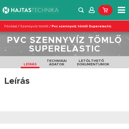
Főoldal
/
Szennyvíz tömlő
/
Pvc szennyvíz tömlő Superelastic
PVC SZENNYVÍZ TÖMLŐ
SUPERELASTIC
TECHNIKAI
LETÖLTHETŐ
LEÍRÁS
ADATOK
DOKUMENTUMOK
Leírás