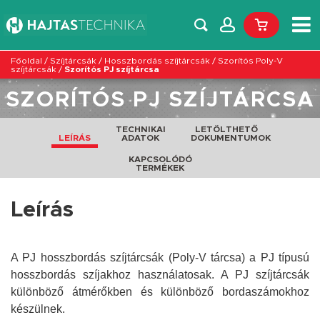
Főoldal
/
Szíjtárcsák
/
Hosszbordás szíjtárcsák
/
Szorítós Poly-V
szíjtárcsák
/
Szorítós PJ szíjtárcsa
SZORÍTÓS PJ SZÍJTÁRCSA
TECHNIKAI
LETÖLTHETŐ
LEÍRÁS
ADATOK
DOKUMENTUMOK
KAPCSOLÓDÓ
TERMÉKEK
Leírás
A PJ hosszbordás szíjtárcsák (Poly-V tárcsa) a PJ típusú
hosszbordás szíjakhoz használatosak. A PJ szíjtárcsák
különböző átmérőkben és különböző bordaszámokhoz
készülnek.