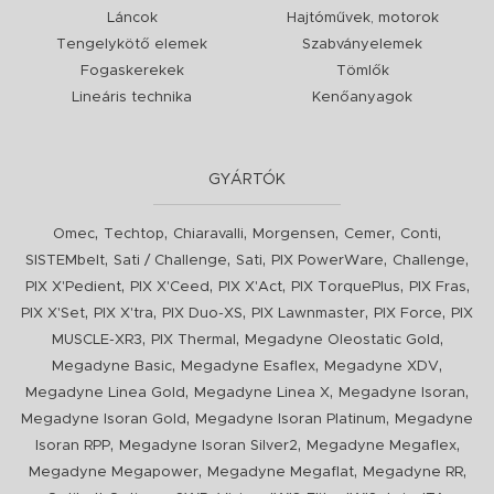
Láncok
Hajtóművek, motorok
Tengelykötő elemek
Szabványelemek
Fogaskerekek
Tömlők
Lineáris technika
Kenőanyagok
GYÁRTÓK
,
,
,
,
,
,
Omec
Techtop
Chiaravalli
Morgensen
Cemer
Conti
,
,
,
,
,
SISTEMbelt
Sati / Challenge
Sati
PIX PowerWare
Challenge
,
,
,
,
,
PIX X'Pedient
PIX X'Ceed
PIX X'Act
PIX TorquePlus
PIX Fras
,
,
,
,
,
PIX X'Set
PIX X'tra
PIX Duo-XS
PIX Lawnmaster
PIX Force
PIX
,
,
,
MUSCLE-XR3
PIX Thermal
Megadyne Oleostatic Gold
,
,
,
Megadyne Basic
Megadyne Esaflex
Megadyne XDV
,
,
,
Megadyne Linea Gold
Megadyne Linea X
Megadyne Isoran
,
,
Megadyne Isoran Gold
Megadyne Isoran Platinum
Megadyne
,
,
,
Isoran RPP
Megadyne Isoran Silver2
Megadyne Megaflex
,
,
,
Megadyne Megapower
Megadyne Megaflat
Megadyne RR