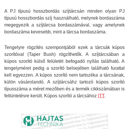
A PJ típusú hosszbordás szíjtárcsán minden olyan PJ
típusú hosszbordás szíj használható, melynek bordaszáma
megegyezik a szíjtárcsa bordaszámával, vagy amelynek
bordaszáma kevesebb, mint a tárcsa bordaszáma.
Tengelyre rögzítés szempontjából ezek a tárcsák kúpos
szorítóval (Taper Bush) rögzíthetők. A szíjtárcsában a
kúpos szorító külső felületét befogadó nyílás található. A
tengelyméret pedig a szorító belsejében található furattal
kell egyezzen. A kúpos szorító nem tartozéka a tárcsának,
külön vásárolandó. A szíjtárcsáhz tartozó kúpos szorító
típusszáma a méret mezőben és a termék cikkszámában is
feltüntetésre került.
Kúpos szorító a tárcsához
ITT
.