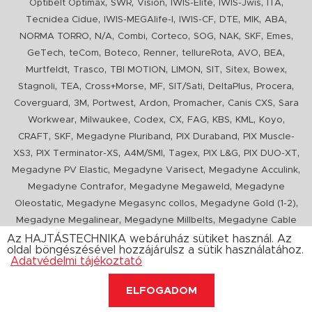
,
,
,
,
,
,
Optibelt Optimax
SWR
Vision
IWIS-Elite
IWIS-Jwis
ITA
,
,
,
,
,
,
Tecnidea Cidue
IWIS-MEGAlife-I
IWIS-CF
DTE
MIK
ABA
,
,
,
,
,
,
,
,
NORMA TORRO
N/A
Combi
Corteco
SOG
NAK
SKF
Emes
,
,
,
,
,
,
,
GeTech
teCom
Boteco
Renner
tellureRota
AVO
BEA
,
,
,
,
,
,
,
Murtfeldt
Trasco
TBI MOTION
LIMON
SIT
Sitex
Bowex
,
,
,
,
,
,
,
Stagnoli
TEA
Cross+Morse
MF
SIT/Sati
DeltaPlus
Procera
,
,
,
,
,
,
Coverguard
3M
Portwest
Ardon
Promacher
Canis CXS
Sara
,
,
,
,
,
,
,
,
Workwear
Milwaukee
Codex
CX
FAG
KBS
KML
Koyo
,
,
,
,
CRAFT
SKF
Megadyne Pluriband
PIX Duraband
PIX Muscle-
,
,
,
,
,
,
XS3
PIX Terminator-XS
A4M/SMI
Tagex
PIX L&G
PIX DUO-XT
,
,
,
Megadyne PV Elastic
Megadyne Varisect
Megadyne Acculink
,
,
Megadyne Contrafor
Megadyne Megaweld
Megadyne
,
,
,
Oleostatic
Megadyne Megasync collos
Megadyne Gold (1-2)
,
,
Megadyne Megalinear
Megadyne Millbelts
Megadyne Cable
,
,
,
,
,
Pull
PIX X'Ceed
Megadyne Pull Down
Optibelt VB
Mitsuboshi
Az HAJTÁSTECHNIKA webáruház sütiket használ. Az
oldal böngészésével hozzájárulsz a sütik használatához.
,
,
,
ConCar
Megadyne Megarib
PIX HARVESTER
Urgent
Adatvédelmi tájékoztató
ELFOGADOM
Copyright 2020. hajtastechnika.hu