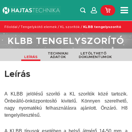
Főoldal
/
Tengelykötő elemek
/
KL szorítók
/
KLBB tengelyszorító
KLBB TENGELYSZORÍTÓ
TECHNIKAI
LETÖLTHETŐ
LEÍRÁS
ADATOK
DOKUMENTUMOK
Leírás
A KLBB jelölésű szorító a KL szorítók közé tartozik.
Önbeálló-önközpontosító kivitelű. Könnyen szerelhető,
nagy nyomatékú felhasználásra ajánlott. Önzáró. H8
tengelyillesztésű.
A KLBB típusok esetében a belső átmérő 14-50 mm, a