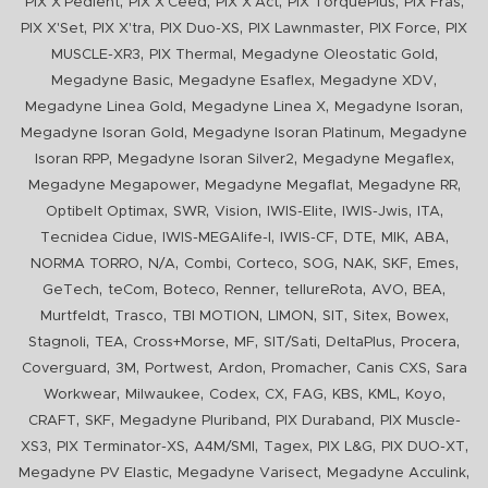
,
,
,
,
,
PIX X'Pedient
PIX X'Ceed
PIX X'Act
PIX TorquePlus
PIX Fras
,
,
,
,
,
PIX X'Set
PIX X'tra
PIX Duo-XS
PIX Lawnmaster
PIX Force
PIX
,
,
,
MUSCLE-XR3
PIX Thermal
Megadyne Oleostatic Gold
,
,
,
Megadyne Basic
Megadyne Esaflex
Megadyne XDV
,
,
,
Megadyne Linea Gold
Megadyne Linea X
Megadyne Isoran
,
,
Megadyne Isoran Gold
Megadyne Isoran Platinum
Megadyne
,
,
,
Isoran RPP
Megadyne Isoran Silver2
Megadyne Megaflex
,
,
,
Megadyne Megapower
Megadyne Megaflat
Megadyne RR
,
,
,
,
,
,
Optibelt Optimax
SWR
Vision
IWIS-Elite
IWIS-Jwis
ITA
,
,
,
,
,
,
Tecnidea Cidue
IWIS-MEGAlife-I
IWIS-CF
DTE
MIK
ABA
,
,
,
,
,
,
,
,
NORMA TORRO
N/A
Combi
Corteco
SOG
NAK
SKF
Emes
,
,
,
,
,
,
,
GeTech
teCom
Boteco
Renner
tellureRota
AVO
BEA
,
,
,
,
,
,
,
Murtfeldt
Trasco
TBI MOTION
LIMON
SIT
Sitex
Bowex
,
,
,
,
,
,
,
Stagnoli
TEA
Cross+Morse
MF
SIT/Sati
DeltaPlus
Procera
,
,
,
,
,
,
Coverguard
3M
Portwest
Ardon
Promacher
Canis CXS
Sara
,
,
,
,
,
,
,
,
Workwear
Milwaukee
Codex
CX
FAG
KBS
KML
Koyo
,
,
,
,
CRAFT
SKF
Megadyne Pluriband
PIX Duraband
PIX Muscle-
,
,
,
,
,
,
XS3
PIX Terminator-XS
A4M/SMI
Tagex
PIX L&G
PIX DUO-XT
,
,
,
Megadyne PV Elastic
Megadyne Varisect
Megadyne Acculink