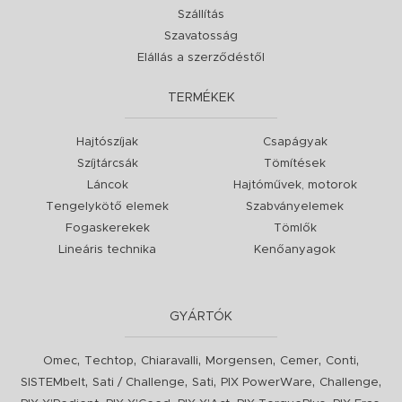
Szállítás
Szavatosság
Elállás a szerződéstől
TERMÉKEK
Hajtószíjak
Csapágyak
Szíjtárcsák
Tömítések
Láncok
Hajtóművek, motorok
Tengelykötő elemek
Szabványelemek
Fogaskerekek
Tömlők
Lineáris technika
Kenőanyagok
GYÁRTÓK
,
,
,
,
,
,
Omec
Techtop
Chiaravalli
Morgensen
Cemer
Conti
,
,
,
,
,
SISTEMbelt
Sati / Challenge
Sati
PIX PowerWare
Challenge