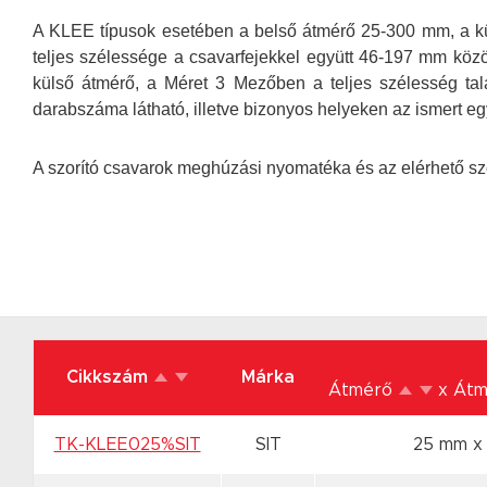
A KLEE
típusok esetében a belső átmérő 25-300 mm, a k
teljes szélessége a csavarfejekkel együtt 46-197 mm köz
külső átmérő, a Méret 3 Mezőben a teljes szélesség tal
darabszáma látható, illetve bizonyos helyeken az ismert egy
A szorító csavarok meghúzási nyomatéka és az elérhető szor
Cikkszám
Márka
Átmérő
x Át
TK-KLEE025%SIT
SIT
25 mm x