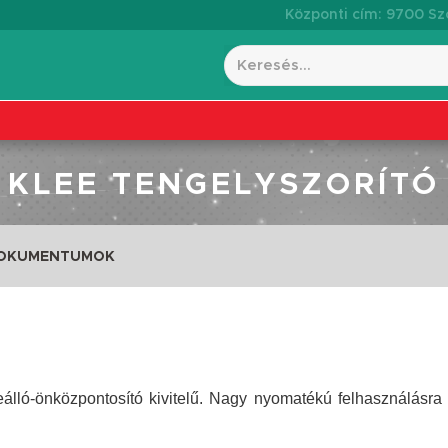
Központi cím: 9700 Szo
KLEE TENGELYSZORÍTÓ
DOKUMENTUMOK
álló-önközpontosító kivitelű. Nagy nyomatékú felhasználásra a