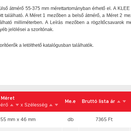
ülső átmérő 55-375 mm mérettartományban érhető el. A KLEE 
ött található. A Méret 1 mezőben a belső átmérő, a Méret 2 m
álható milliméterben. A Leírás mezőben a rögzítőcsavarok m
éb jelölései a szorítónak.
ítóerők a letölthető katalógusban találhatók.
Méret
Me.e
Bruttó lista ár
mérő
x Szélesség
 55 mm
x 46 mm
db
7365 Ft