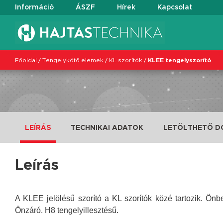
Információ
ÁSZF
Hírek
Kapcsolat
Főoldal
/
Tengelykötő elemek
/
KL szorítók
/
KLEE tengelyszorító
LEÍRÁS
TECHNIKAI ADATOK
LETÖLTHETŐ 
Leírás
A KLEE jelölésű szorító a KL szorítók közé tartozik. Önbe
Önzáró. H8 tengelyillesztésű.