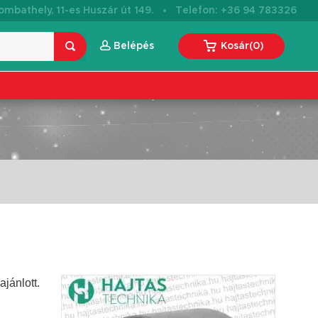
·
mbathely, 11-es Huszár út 149.
Telefon: +36 94 783326
Belépés
Kosár
(
0
)
jánlott.