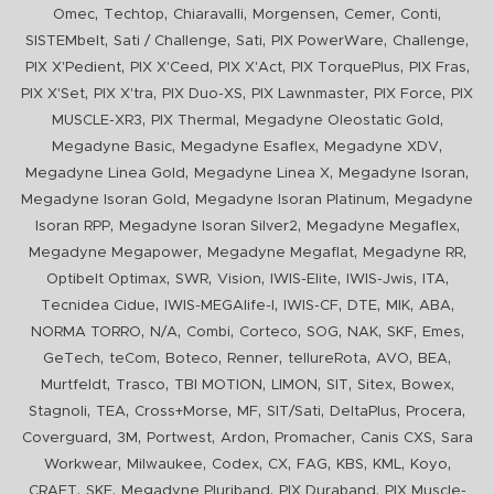
,
,
,
,
,
,
Omec
Techtop
Chiaravalli
Morgensen
Cemer
Conti
,
,
,
,
,
SISTEMbelt
Sati / Challenge
Sati
PIX PowerWare
Challenge
,
,
,
,
,
PIX X'Pedient
PIX X'Ceed
PIX X'Act
PIX TorquePlus
PIX Fras
,
,
,
,
,
PIX X'Set
PIX X'tra
PIX Duo-XS
PIX Lawnmaster
PIX Force
PIX
,
,
,
MUSCLE-XR3
PIX Thermal
Megadyne Oleostatic Gold
,
,
,
Megadyne Basic
Megadyne Esaflex
Megadyne XDV
,
,
,
Megadyne Linea Gold
Megadyne Linea X
Megadyne Isoran
,
,
Megadyne Isoran Gold
Megadyne Isoran Platinum
Megadyne
,
,
,
Isoran RPP
Megadyne Isoran Silver2
Megadyne Megaflex
,
,
,
Megadyne Megapower
Megadyne Megaflat
Megadyne RR
,
,
,
,
,
,
Optibelt Optimax
SWR
Vision
IWIS-Elite
IWIS-Jwis
ITA
,
,
,
,
,
,
Tecnidea Cidue
IWIS-MEGAlife-I
IWIS-CF
DTE
MIK
ABA
,
,
,
,
,
,
,
,
NORMA TORRO
N/A
Combi
Corteco
SOG
NAK
SKF
Emes
,
,
,
,
,
,
,
GeTech
teCom
Boteco
Renner
tellureRota
AVO
BEA
,
,
,
,
,
,
,
Murtfeldt
Trasco
TBI MOTION
LIMON
SIT
Sitex
Bowex
,
,
,
,
,
,
,
Stagnoli
TEA
Cross+Morse
MF
SIT/Sati
DeltaPlus
Procera
,
,
,
,
,
,
Coverguard
3M
Portwest
Ardon
Promacher
Canis CXS
Sara
,
,
,
,
,
,
,
,
Workwear
Milwaukee
Codex
CX
FAG
KBS
KML
Koyo
,
,
,
,
CRAFT
SKF
Megadyne Pluriband
PIX Duraband
PIX Muscle-