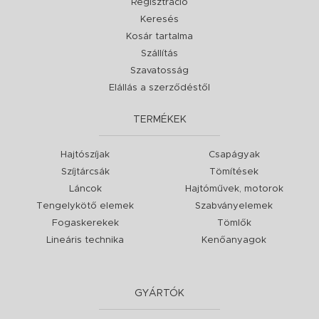
Regisztráció
Keresés
Kosár tartalma
Szállítás
Szavatosság
Elállás a szerződéstől
TERMÉKEK
Hajtószíjak
Csapágyak
Szíjtárcsák
Tömítések
Láncok
Hajtóművek, motorok
Tengelykötő elemek
Szabványelemek
Fogaskerekek
Tömlők
Lineáris technika
Kenőanyagok
GYÁRTÓK