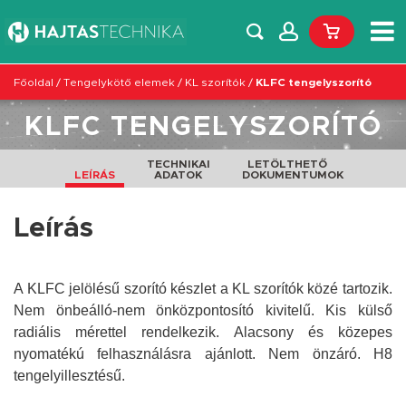
Főoldal
/
Tengelykötő elemek
/
KL szorítók
/
KLFC tengelyszorító
KLFC TENGELYSZORÍTÓ
TECHNIKAI
LETÖLTHETŐ
LEÍRÁS
ADATOK
DOKUMENTUMOK
Leírás
A KLFC jelölésű szorító készlet a KL szorítók közé tartozik.
Nem önbeálló-nem önközpontosító kivitelű. Kis külső
radiális mérettel rendelkezik. Alacsony és közepes
nyomatékú felhasználásra ajánlott. Nem önzáró. H8
tengelyillesztésű.