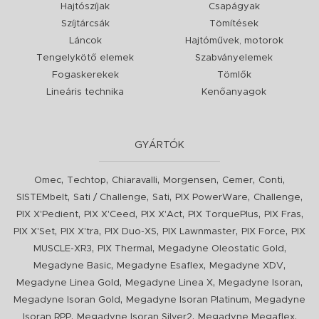
Hajtószíjak
Csapágyak
Szíjtárcsák
Tömítések
Láncok
Hajtóművek, motorok
Tengelykötő elemek
Szabványelemek
Fogaskerekek
Tömlők
Lineáris technika
Kenőanyagok
GYÁRTÓK
,
,
,
,
,
,
Omec
Techtop
Chiaravalli
Morgensen
Cemer
Conti
,
,
,
,
,
SISTEMbelt
Sati / Challenge
Sati
PIX PowerWare
Challenge
,
,
,
,
,
PIX X'Pedient
PIX X'Ceed
PIX X'Act
PIX TorquePlus
PIX Fras
,
,
,
,
,
PIX X'Set
PIX X'tra
PIX Duo-XS
PIX Lawnmaster
PIX Force
PIX
,
,
,
MUSCLE-XR3
PIX Thermal
Megadyne Oleostatic Gold
,
,
,
Megadyne Basic
Megadyne Esaflex
Megadyne XDV
,
,
,
Megadyne Linea Gold
Megadyne Linea X
Megadyne Isoran
,
,
Megadyne Isoran Gold
Megadyne Isoran Platinum
Megadyne
,
,
,
Isoran RPP
Megadyne Isoran Silver2
Megadyne Megaflex