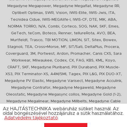
,
,
,
Megadyne Megapower
Megadyne Megaflat
Megadyne RR
,
,
,
,
,
,
Optibelt Optimax
SWR
Vision
IWIS-Elite
IWIS-Jwis
ITA
,
,
,
,
,
,
Tecnidea Cidue
IWIS-MEGAlife-I
IWIS-CF
DTE
MIK
ABA
,
,
,
,
,
,
,
,
NORMA TORRO
N/A
Combi
Corteco
SOG
NAK
SKF
Emes
,
,
,
,
,
,
,
GeTech
teCom
Boteco
Renner
tellureRota
AVO
BEA
,
,
,
,
,
,
,
Murtfeldt
Trasco
TBI MOTION
LIMON
SIT
Sitex
Bowex
,
,
,
,
,
,
,
Stagnoli
TEA
Cross+Morse
MF
SIT/Sati
DeltaPlus
Procera
,
,
,
,
,
,
Coverguard
3M
Portwest
Ardon
Promacher
Canis CXS
Sara
,
,
,
,
,
,
,
,
Workwear
Milwaukee
Codex
CX
FAG
KBS
KML
Koyo
,
,
,
,
CRAFT
SKF
Megadyne Pluriband
PIX Duraband
PIX Muscle-
,
,
,
,
,
,
XS3
PIX Terminator-XS
A4M/SMI
Tagex
PIX L&G
PIX DUO-XT
,
,
,
Megadyne PV Elastic
Megadyne Varisect
Megadyne Acculink
,
,
Megadyne Contrafor
Megadyne Megaweld
Megadyne
,
,
,
Oleostatic
Megadyne Megasync collos
Megadyne Gold (1-2)
,
,
Megadyne Megalinear
Megadyne Millbelts
Megadyne Cable
,
,
,
,
,
Pull
PIX X'Ceed
Megadyne Pull Down
Optibelt VB
Mitsuboshi
Az HAJTÁSTECHNIKA webáruház sütiket használ. Az
oldal böngészésével hozzájárulsz a sütik használatához.
,
,
,
ConCar
Megadyne Megarib
PIX HARVESTER
Urgent
Adatvédelmi tájékoztató