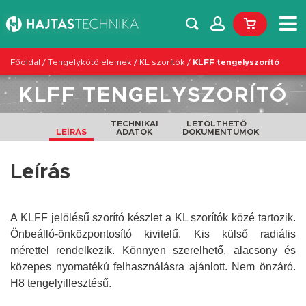
Főoldal
/
Tengelykötő elemek
/
KL szorítók
/
KLFF tengelyszorító
KLFF TENGELYSZORÍTÓ
TECHNIKAI
LETÖLTHETŐ
LEÍRÁS
ADATOK
DOKUMENTUMOK
Leírás
A KLFF jelölésű szorító készlet a KL szorítók közé tartozik.
Önbeálló-önközpontosító kivitelű.
Kis külső radiális
mérettel rendelkezik.
Könnyen szerelhető, a
lacsony és
közepes
nyomatékú felhasználásra ajánlott. Nem önzáró.
H8 tengelyillesztésű.