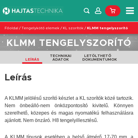
Főoldal
/
Tengelykötő elemek
/
KL szorítók
/
KLMM tengelyszorító
KLMM TENGELYSZORÍTÓ
TECHNIKAI
LETÖLTHETŐ
LEÍRÁS
ADATOK
DOKUMENTUMOK
Leírás
A KLMM jelölésű szorító készlet a KL szorítók közé tartozik.
Nem önbeálló-nem önközpontosító kivitelű.
Könnyen
szerelhető,
közepes és magas
nyomatékú felhasználásra
ajánlott. Nem önzáró. H8 tengelyillesztésű.
A KLMM
típusok esetében a belső átmérő 17-70 mm, a