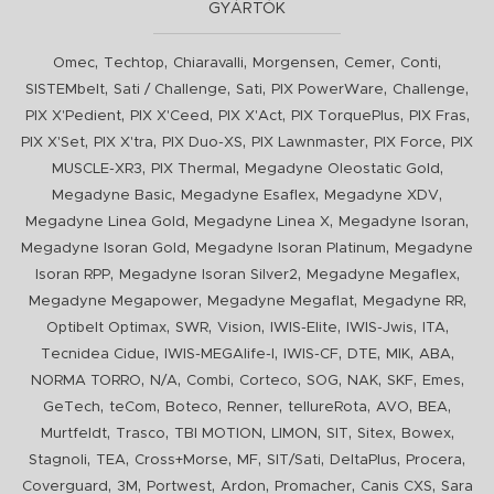
GYÁRTÓK
,
,
,
,
,
,
Omec
Techtop
Chiaravalli
Morgensen
Cemer
Conti
,
,
,
,
,
SISTEMbelt
Sati / Challenge
Sati
PIX PowerWare
Challenge
,
,
,
,
,
PIX X'Pedient
PIX X'Ceed
PIX X'Act
PIX TorquePlus
PIX Fras
,
,
,
,
,
PIX X'Set
PIX X'tra
PIX Duo-XS
PIX Lawnmaster
PIX Force
PIX
,
,
,
MUSCLE-XR3
PIX Thermal
Megadyne Oleostatic Gold
,
,
,
Megadyne Basic
Megadyne Esaflex
Megadyne XDV
,
,
,
Megadyne Linea Gold
Megadyne Linea X
Megadyne Isoran
,
,
Megadyne Isoran Gold
Megadyne Isoran Platinum
Megadyne
,
,
,
Isoran RPP
Megadyne Isoran Silver2
Megadyne Megaflex
,
,
,
Megadyne Megapower
Megadyne Megaflat
Megadyne RR
,
,
,
,
,
,
Optibelt Optimax
SWR
Vision
IWIS-Elite
IWIS-Jwis
ITA
,
,
,
,
,
,
Tecnidea Cidue
IWIS-MEGAlife-I
IWIS-CF
DTE
MIK
ABA
,
,
,
,
,
,
,
,
NORMA TORRO
N/A
Combi
Corteco
SOG
NAK
SKF
Emes
,
,
,
,
,
,
,
GeTech
teCom
Boteco
Renner
tellureRota
AVO
BEA
,
,
,
,
,
,
,
Murtfeldt
Trasco
TBI MOTION
LIMON
SIT
Sitex
Bowex
,
,
,
,
,
,
,
Stagnoli
TEA
Cross+Morse
MF
SIT/Sati
DeltaPlus
Procera
,
,
,
,
,
,
Coverguard
3M
Portwest
Ardon
Promacher
Canis CXS
Sara