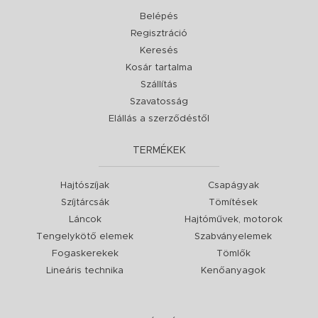
Belépés
Regisztráció
Keresés
Kosár tartalma
Szállítás
Szavatosság
Elállás a szerződéstől
TERMÉKEK
Hajtószíjak
Csapágyak
Szíjtárcsák
Tömítések
Láncok
Hajtóművek, motorok
Tengelykötő elemek
Szabványelemek
Fogaskerekek
Tömlők
Lineáris technika
Kenőanyagok