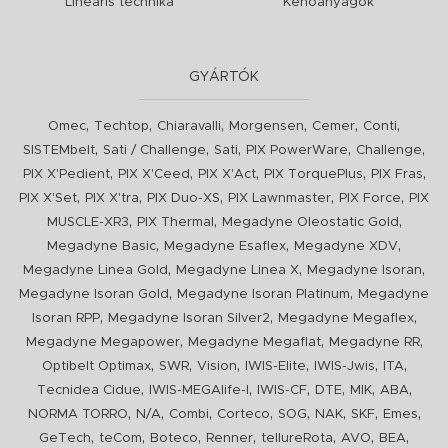
Lineáris technika
Kenőanyagok
GYÁRTÓK
,
,
,
,
,
,
Omec
Techtop
Chiaravalli
Morgensen
Cemer
Conti
,
,
,
,
,
SISTEMbelt
Sati / Challenge
Sati
PIX PowerWare
Challenge
,
,
,
,
,
PIX X'Pedient
PIX X'Ceed
PIX X'Act
PIX TorquePlus
PIX Fras
,
,
,
,
,
PIX X'Set
PIX X'tra
PIX Duo-XS
PIX Lawnmaster
PIX Force
PIX
,
,
,
MUSCLE-XR3
PIX Thermal
Megadyne Oleostatic Gold
,
,
,
Megadyne Basic
Megadyne Esaflex
Megadyne XDV
,
,
,
Megadyne Linea Gold
Megadyne Linea X
Megadyne Isoran
,
,
Megadyne Isoran Gold
Megadyne Isoran Platinum
Megadyne
,
,
,
Isoran RPP
Megadyne Isoran Silver2
Megadyne Megaflex
,
,
,
Megadyne Megapower
Megadyne Megaflat
Megadyne RR
,
,
,
,
,
,
Optibelt Optimax
SWR
Vision
IWIS-Elite
IWIS-Jwis
ITA
,
,
,
,
,
,
Tecnidea Cidue
IWIS-MEGAlife-I
IWIS-CF
DTE
MIK
ABA
,
,
,
,
,
,
,
,
NORMA TORRO
N/A
Combi
Corteco
SOG
NAK
SKF
Emes
,
,
,
,
,
,
,
GeTech
teCom
Boteco
Renner
tellureRota
AVO
BEA