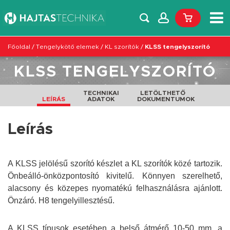
Főoldal
/
Tengelykötő elemek
/
KL szorítók
/
KLSS tengelyszorító
KLSS TENGELYSZORÍTÓ
TECHNIKAI
LETÖLTHETŐ
LEÍRÁS
ADATOK
DOKUMENTUMOK
Leírás
A KLSS jelölésű szorító készlet a KL szorítók közé tartozik.
Önbeálló-önközpontosító kivitelű.
Könnyen szerelhető,
alacsony és
közepes
nyomatékú felhasználásra ajánlott.
Önzáró. H8 tengelyillesztésű.
A KLSS
típusok esetében a belső átmérő 10-50 mm, a