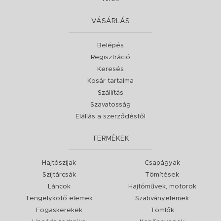
VÁSÁRLÁS
Belépés
Regisztráció
Keresés
Kosár tartalma
Szállítás
Szavatosság
Elállás a szerződéstől
TERMÉKEK
Hajtószíjak
Csapágyak
Szíjtárcsák
Tömítések
Láncok
Hajtóművek, motorok
Tengelykötő elemek
Szabványelemek
Fogaskerekek
Tömlők