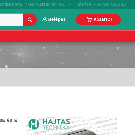
·
mbathely, 11-es Huszár út 149.
Telefon: +36 94 783326
Belépés
Kosár
(
0
)
csa és a