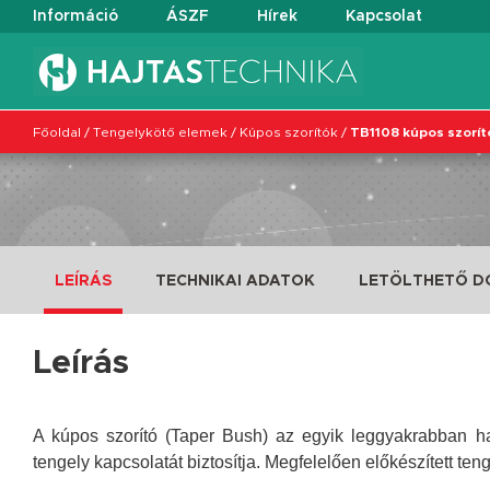
Információ
ÁSZF
Hírek
Kapcsolat
Főoldal
/
Tengelykötő elemek
/
Kúpos szorítók
/
TB1108 kúpos szorít
LEÍRÁS
TECHNIKAI ADATOK
LETÖLTHETŐ 
Leírás
A kúpos szorító (Taper Bush) az egyik leggyakrabban ha
tengely kapcsolatát biztosítja. Megfelelően előkészített ten