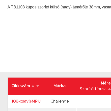
A TB1108 kúpos szorító külső (nagy) átmérője 38mm, vasta
Mére
Cikkszám
Márka
Szorító típusa
1108-csav%MPU
Challenge