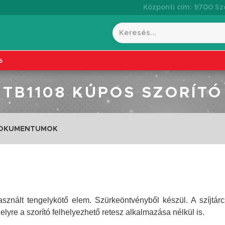
Központi cím: 9700 Szo
ó
TB1108 KÚPOS SZORÍTÓ
DOKUMENTUMOK
sznált tengelykötő elem. Szürkeöntvényből készül. A szíjtár
gelyre a szorító felhelyezhető retesz alkalmazása nélkül is.