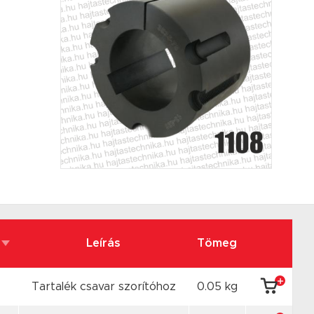
Leírás
Tömeg
Tartalék csavar szorítóhoz
0.05 kg