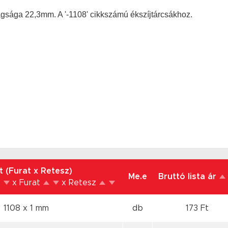
gsága 22,3mm. A '-1108' cikkszámú ékszíjtárcsákhoz.
t (Furat x Retesz)
Me.e
Bruttó lista ár
x Furat
x Retesz
1108 x 1 mm
db
173 Ft