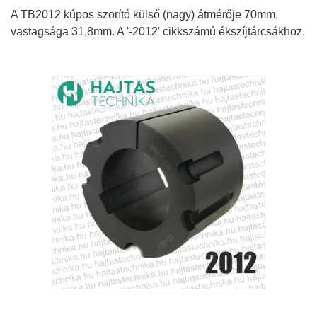
A TB2012 kúpos szorító külső (nagy) átmérője 70mm,
vastagsága 31,8mm. A '-2012' cikkszámú ékszíjtárcsákhoz.