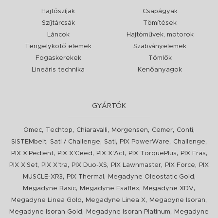
Hajtószíjak
Csapágyak
Szíjtárcsák
Tömítések
Láncok
Hajtóművek, motorok
Tengelykötő elemek
Szabványelemek
Fogaskerekek
Tömlők
Lineáris technika
Kenőanyagok
GYÁRTÓK
,
,
,
,
,
,
Omec
Techtop
Chiaravalli
Morgensen
Cemer
Conti
,
,
,
,
,
SISTEMbelt
Sati / Challenge
Sati
PIX PowerWare
Challenge
,
,
,
,
,
PIX X'Pedient
PIX X'Ceed
PIX X'Act
PIX TorquePlus
PIX Fras
,
,
,
,
,
PIX X'Set
PIX X'tra
PIX Duo-XS
PIX Lawnmaster
PIX Force
PIX
,
,
,
MUSCLE-XR3
PIX Thermal
Megadyne Oleostatic Gold
,
,
,
Megadyne Basic
Megadyne Esaflex
Megadyne XDV
,
,
,
Megadyne Linea Gold
Megadyne Linea X
Megadyne Isoran
,
,
Megadyne Isoran Gold
Megadyne Isoran Platinum
Megadyne