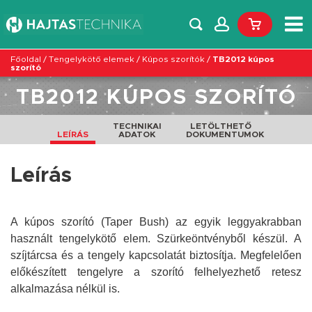
Főoldal
/
Tengelykötő elemek
/
Kúpos szorítók
/
TB2012 kúpos
szorító
TB2012 KÚPOS SZORÍTÓ
TECHNIKAI
LETÖLTHETŐ
LEÍRÁS
ADATOK
DOKUMENTUMOK
Leírás
A kúpos szorító (Taper Bush) az egyik leggyakrabban
használt tengelykötő elem. Szürkeöntvényből készül. A
szíjtárcsa és a tengely kapcsolatát biztosítja. Megfelelően
előkészített tengelyre a szorító felhelyezhető retesz
alkalmazása nélkül is.