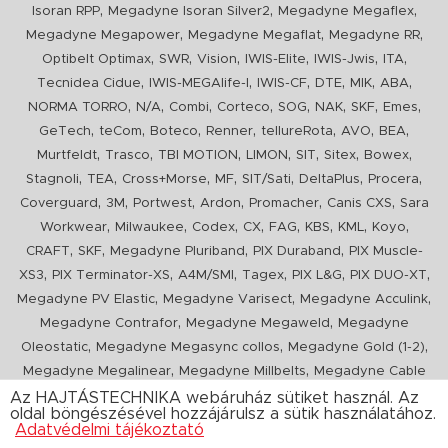
,
,
,
Isoran RPP
Megadyne Isoran Silver2
Megadyne Megaflex
,
,
,
Megadyne Megapower
Megadyne Megaflat
Megadyne RR
,
,
,
,
,
,
Optibelt Optimax
SWR
Vision
IWIS-Elite
IWIS-Jwis
ITA
,
,
,
,
,
,
Tecnidea Cidue
IWIS-MEGAlife-I
IWIS-CF
DTE
MIK
ABA
,
,
,
,
,
,
,
,
NORMA TORRO
N/A
Combi
Corteco
SOG
NAK
SKF
Emes
,
,
,
,
,
,
,
GeTech
teCom
Boteco
Renner
tellureRota
AVO
BEA
,
,
,
,
,
,
,
Murtfeldt
Trasco
TBI MOTION
LIMON
SIT
Sitex
Bowex
,
,
,
,
,
,
,
Stagnoli
TEA
Cross+Morse
MF
SIT/Sati
DeltaPlus
Procera
,
,
,
,
,
,
Coverguard
3M
Portwest
Ardon
Promacher
Canis CXS
Sara
,
,
,
,
,
,
,
,
Workwear
Milwaukee
Codex
CX
FAG
KBS
KML
Koyo
,
,
,
,
CRAFT
SKF
Megadyne Pluriband
PIX Duraband
PIX Muscle-
,
,
,
,
,
,
XS3
PIX Terminator-XS
A4M/SMI
Tagex
PIX L&G
PIX DUO-XT
,
,
,
Megadyne PV Elastic
Megadyne Varisect
Megadyne Acculink
,
,
Megadyne Contrafor
Megadyne Megaweld
Megadyne
,
,
,
Oleostatic
Megadyne Megasync collos
Megadyne Gold (1-2)
,
,
Megadyne Megalinear
Megadyne Millbelts
Megadyne Cable
,
,
,
,
,
Pull
PIX X'Ceed
Megadyne Pull Down
Optibelt VB
Mitsuboshi
Az HAJTÁSTECHNIKA webáruház sütiket használ. Az
oldal böngészésével hozzájárulsz a sütik használatához.
,
,
,
ConCar
Megadyne Megarib
PIX HARVESTER
Urgent
Adatvédelmi tájékoztató