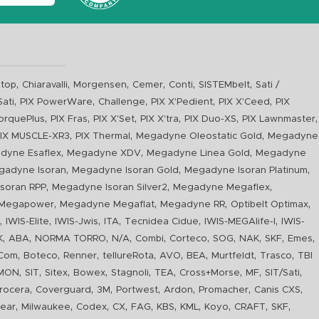
,
,
,
,
,
,
top
Chiaravalli
Morgensen
Cemer
Conti
SISTEMbelt
Sati /
,
,
,
,
,
Sati
PIX PowerWare
Challenge
PIX X'Pedient
PIX X'Ceed
PIX
,
,
,
,
,
,
orquePlus
PIX Fras
PIX X'Set
PIX X'tra
PIX Duo-XS
PIX Lawnmaster
,
,
,
IX MUSCLE-XR3
PIX Thermal
Megadyne Oleostatic Gold
Megadyne
,
,
,
dyne Esaflex
Megadyne XDV
Megadyne Linea Gold
Megadyne
,
,
,
gadyne Isoran
Megadyne Isoran Gold
Megadyne Isoran Platinum
,
,
,
soran RPP
Megadyne Isoran Silver2
Megadyne Megaflex
,
,
,
,
Megapower
Megadyne Megaflat
Megadyne RR
Optibelt Optimax
,
,
,
,
,
,
n
IWIS-Elite
IWIS-Jwis
ITA
Tecnidea Cidue
IWIS-MEGAlife-I
IWIS-
,
,
,
,
,
,
,
,
,
,
K
ABA
NORMA TORRO
N/A
Combi
Corteco
SOG
NAK
SKF
Emes
,
,
,
,
,
,
,
,
Com
Boteco
Renner
tellureRota
AVO
BEA
Murtfeldt
Trasco
TBI
,
,
,
,
,
,
,
,
,
IMON
SIT
Sitex
Bowex
Stagnoli
TEA
Cross+Morse
MF
SIT/Sati
,
,
,
,
,
,
,
rocera
Coverguard
3M
Portwest
Ardon
Promacher
Canis CXS
,
,
,
,
,
,
,
,
,
,
ear
Milwaukee
Codex
CX
FAG
KBS
KML
Koyo
CRAFT
SKF