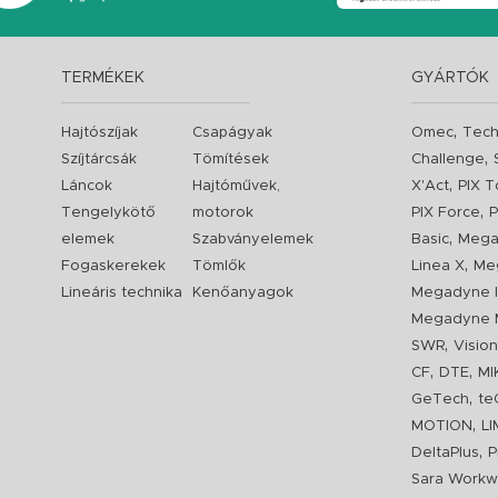
TERMÉKEK
GYÁRTÓK
,
Hajtószíjak
Csapágyak
Omec
Tech
,
Szíjtárcsák
Tömítések
Challenge
,
Láncok
Hajtóművek,
X'Act
PIX T
,
Tengelykötő
motorok
PIX Force
P
,
elemek
Szabványelemek
Basic
Mega
,
Fogaskerekek
Tömlők
Linea X
Me
Lineáris technika
Kenőanyagok
Megadyne I
Megadyne 
,
SWR
Visio
,
,
CF
DTE
MI
,
GeTech
te
,
MOTION
L
,
DeltaPlus
P
Sara Workw