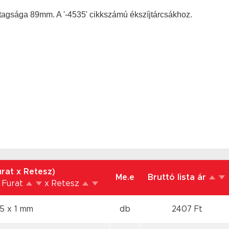
tagsága 89mm. A '-4535' cikkszámú ékszíjtárcsákhoz.
rat x Retesz)
Me.e
Bruttó lista ár
 Furat
x Retesz
5 x 1 mm
db
2407 Ft