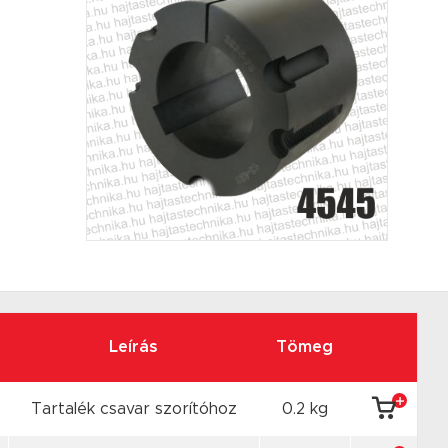
Leírás
Tömeg
Tartalék csavar szorítóhoz
0.2 kg