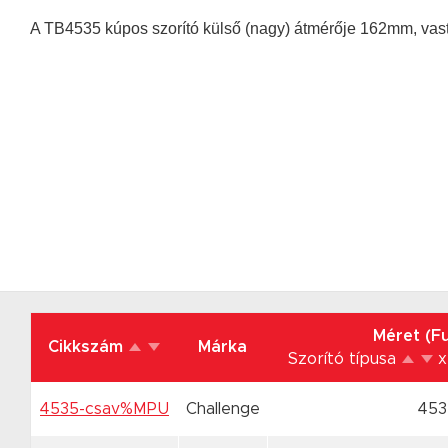
A TB4535 kúpos szorító külső (nagy) átmérője 162mm, vas
Méret (Fu
Cikkszám
Márka
Szorító típusa
x
4535-csav%MPU
Challenge
453