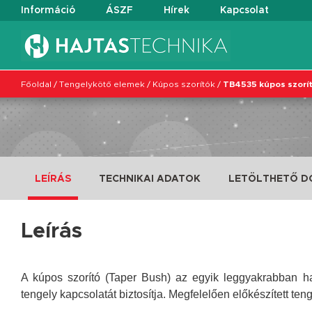
Információ
ÁSZF
Hírek
Kapcsolat
Főoldal
/
Tengelykötő elemek
/
Kúpos szorítók
/
TB4535 kúpos szorí
LEÍRÁS
TECHNIKAI ADATOK
LETÖLTHETŐ 
Leírás
A kúpos szorító (Taper Bush) az egyik leggyakrabban ha
tengely kapcsolatát biztosítja. Megfelelően előkészített ten