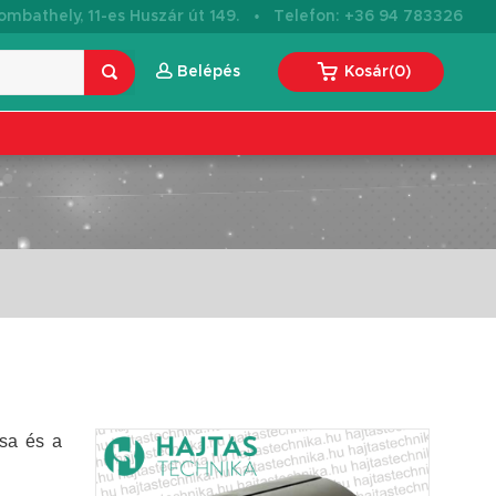
·
mbathely, 11-es Huszár út 149.
Telefon: +36 94 783326
Belépés
Kosár
(
0
)
csa és a