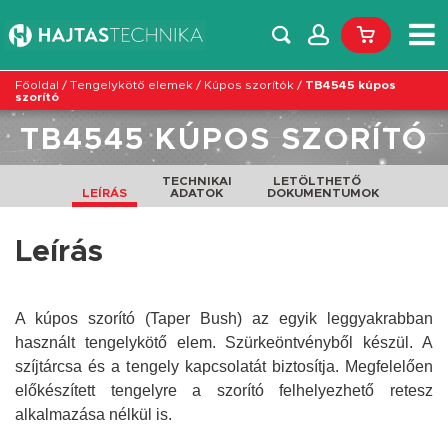
Főoldal
/
Tengelykötő elemek
/
Kúpos szorítók
/
TB4545 kúpos
szorító
TB4545 KÚPOS SZORÍTÓ
TECHNIKAI
LETÖLTHETŐ
LEÍRÁS
ADATOK
DOKUMENTUMOK
Leírás
A kúpos szorító (Taper Bush) az egyik leggyakrabban
használt tengelykötő elem. Szürkeöntvényből készül. A
szíjtárcsa és a tengely kapcsolatát biztosítja. Megfelelően
előkészített tengelyre a szorító felhelyezhető retesz
alkalmazása nélkül is.