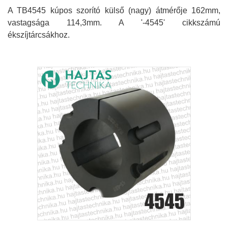
A TB4545 kúpos szorító külső (nagy) átmérője 162mm,
vastagsága 114,3mm. A '-4545' cikkszámú
ékszíjtárcsákhoz.