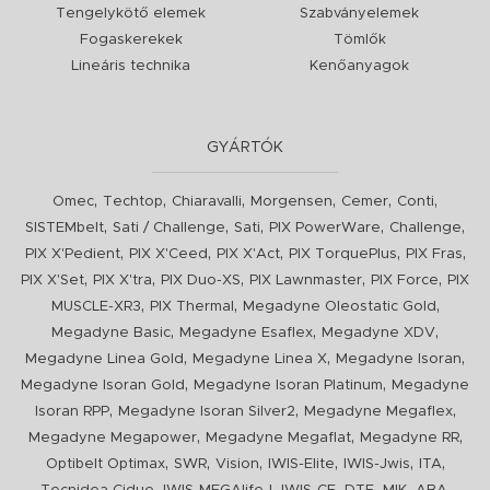
Tengelykötő elemek
Szabványelemek
Fogaskerekek
Tömlők
Lineáris technika
Kenőanyagok
GYÁRTÓK
,
,
,
,
,
,
Omec
Techtop
Chiaravalli
Morgensen
Cemer
Conti
,
,
,
,
,
SISTEMbelt
Sati / Challenge
Sati
PIX PowerWare
Challenge
,
,
,
,
,
PIX X'Pedient
PIX X'Ceed
PIX X'Act
PIX TorquePlus
PIX Fras
,
,
,
,
,
PIX X'Set
PIX X'tra
PIX Duo-XS
PIX Lawnmaster
PIX Force
PIX
,
,
,
MUSCLE-XR3
PIX Thermal
Megadyne Oleostatic Gold
,
,
,
Megadyne Basic
Megadyne Esaflex
Megadyne XDV
,
,
,
Megadyne Linea Gold
Megadyne Linea X
Megadyne Isoran
,
,
Megadyne Isoran Gold
Megadyne Isoran Platinum
Megadyne
,
,
,
Isoran RPP
Megadyne Isoran Silver2
Megadyne Megaflex
,
,
,
Megadyne Megapower
Megadyne Megaflat
Megadyne RR
,
,
,
,
,
,
Optibelt Optimax
SWR
Vision
IWIS-Elite
IWIS-Jwis
ITA
,
,
,
,
,
,