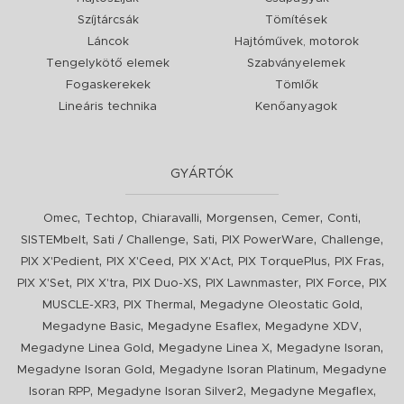
Szíjtárcsák
Tömítések
Láncok
Hajtóművek, motorok
Tengelykötő elemek
Szabványelemek
Fogaskerekek
Tömlők
Lineáris technika
Kenőanyagok
GYÁRTÓK
,
,
,
,
,
,
Omec
Techtop
Chiaravalli
Morgensen
Cemer
Conti
,
,
,
,
,
SISTEMbelt
Sati / Challenge
Sati
PIX PowerWare
Challenge
,
,
,
,
,
PIX X'Pedient
PIX X'Ceed
PIX X'Act
PIX TorquePlus
PIX Fras
,
,
,
,
,
PIX X'Set
PIX X'tra
PIX Duo-XS
PIX Lawnmaster
PIX Force
PIX
,
,
,
MUSCLE-XR3
PIX Thermal
Megadyne Oleostatic Gold
,
,
,
Megadyne Basic
Megadyne Esaflex
Megadyne XDV
,
,
,
Megadyne Linea Gold
Megadyne Linea X
Megadyne Isoran
,
,
Megadyne Isoran Gold
Megadyne Isoran Platinum
Megadyne
,
,
,
Isoran RPP
Megadyne Isoran Silver2
Megadyne Megaflex