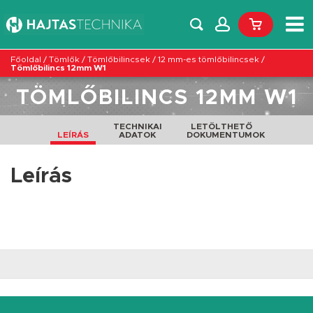
Főoldal
/
Tömlők
/
Tömlőbilincsek
/
12 mm-es tömlőbilincsek
/
Tömlőbilincs 12mm W1
TÖMLŐBILINCS 12MM W1
TECHNIKAI
LETÖLTHETŐ
LEÍRÁS
ADATOK
DOKUMENTUMOK
Leírás