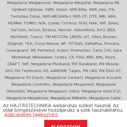
,
,
,
Megadyne Megapower
Megadyne Megaflat
Megadyne RR
,
,
,
,
,
,
Optibelt Optimax
SWR
Vision
IWIS-Elite
IWIS-Jwis
ITA
,
,
,
,
,
,
Tecnidea Cidue
IWIS-MEGAlife-I
IWIS-CF
DTE
MIK
ABA
,
,
,
,
,
,
,
,
NORMA TORRO
N/A
Combi
Corteco
SOG
NAK
SKF
Emes
,
,
,
,
,
,
,
GeTech
teCom
Boteco
Renner
tellureRota
AVO
BEA
,
,
,
,
,
,
,
Murtfeldt
Trasco
TBI MOTION
LIMON
SIT
Sitex
Bowex
,
,
,
,
,
,
,
Stagnoli
TEA
Cross+Morse
MF
SIT/Sati
DeltaPlus
Procera
,
,
,
,
,
,
Coverguard
3M
Portwest
Ardon
Promacher
Canis CXS
Sara
,
,
,
,
,
,
,
,
Workwear
Milwaukee
Codex
CX
FAG
KBS
KML
Koyo
,
,
,
,
CRAFT
SKF
Megadyne Pluriband
PIX Duraband
PIX Muscle-
,
,
,
,
,
,
XS3
PIX Terminator-XS
A4M/SMI
Tagex
PIX L&G
PIX DUO-XT
,
,
,
Megadyne PV Elastic
Megadyne Varisect
Megadyne Acculink
,
,
Megadyne Contrafor
Megadyne Megaweld
Megadyne
,
,
,
Oleostatic
Megadyne Megasync collos
Megadyne Gold (1-2)
,
,
Megadyne Megalinear
Megadyne Millbelts
Megadyne Cable
,
,
,
,
,
Pull
PIX X'Ceed
Megadyne Pull Down
Optibelt VB
Mitsuboshi
Az HAJTÁSTECHNIKA webáruház sütiket használ. Az
oldal böngészésével hozzájárulsz a sütik használatához.
,
,
,
ConCar
Megadyne Megarib
PIX HARVESTER
Urgent
Adatvédelmi tájékoztató
ELFOGADOM