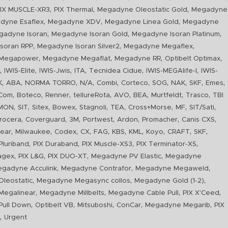
,
,
,
IX MUSCLE-XR3
PIX Thermal
Megadyne Oleostatic Gold
Megadyne
,
,
,
dyne Esaflex
Megadyne XDV
Megadyne Linea Gold
Megadyne
,
,
,
gadyne Isoran
Megadyne Isoran Gold
Megadyne Isoran Platinum
,
,
,
soran RPP
Megadyne Isoran Silver2
Megadyne Megaflex
,
,
,
,
Megapower
Megadyne Megaflat
Megadyne RR
Optibelt Optimax
,
,
,
,
,
,
n
IWIS-Elite
IWIS-Jwis
ITA
Tecnidea Cidue
IWIS-MEGAlife-I
IWIS-
,
,
,
,
,
,
,
,
,
,
K
ABA
NORMA TORRO
N/A
Combi
Corteco
SOG
NAK
SKF
Emes
,
,
,
,
,
,
,
,
Com
Boteco
Renner
tellureRota
AVO
BEA
Murtfeldt
Trasco
TBI
,
,
,
,
,
,
,
,
,
IMON
SIT
Sitex
Bowex
Stagnoli
TEA
Cross+Morse
MF
SIT/Sati
,
,
,
,
,
,
,
rocera
Coverguard
3M
Portwest
Ardon
Promacher
Canis CXS
,
,
,
,
,
,
,
,
,
,
ear
Milwaukee
Codex
CX
FAG
KBS
KML
Koyo
CRAFT
SKF
,
,
,
,
luriband
PIX Duraband
PIX Muscle-XS3
PIX Terminator-XS
,
,
,
,
agex
PIX L&G
PIX DUO-XT
Megadyne PV Elastic
Megadyne
,
,
,
gadyne Acculink
Megadyne Contrafor
Megadyne Megaweld
,
,
,
leostatic
Megadyne Megasync collos
Megadyne Gold (1-2)
,
,
,
,
Megalinear
Megadyne Millbelts
Megadyne Cable Pull
PIX X'Ceed
,
,
,
,
,
ull Down
Optibelt VB
Mitsuboshi
ConCar
Megadyne Megarib
PIX
,
R
Urgent