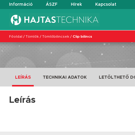
Információ
ÁSZF
Hírek
Kapcsolat
Főoldal
/
Tömlők
/
Tömlőbilincsek
/
Clip bilincs
LEÍRÁS
TECHNIKAI ADATOK
LETÖLTHETŐ 
Leírás