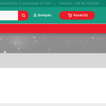
·
mbathely, 11-es Huszár út 149.
Telefon: +36 94 783326
Belépés
Kosár
(
0
)