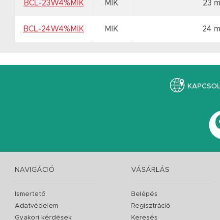
BCL-23W4%MIK
MIK
23 
BCL-24W4%MIK
MIK
24 
KAPCSO
NAVIGÁCIÓ
VÁSÁRLÁS
Ismertető
Belépés
Adatvédelem
Regisztráció
Gyakori kérdések
Keresés