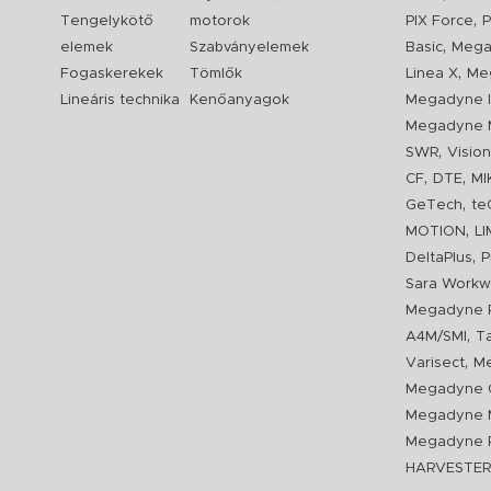
,
Tengelykötő
motorok
PIX Force
P
,
elemek
Szabványelemek
Basic
Mega
,
Fogaskerekek
Tömlők
Linea X
Me
Lineáris technika
Kenőanyagok
Megadyne I
Megadyne 
,
SWR
Visio
,
,
CF
DTE
MI
,
GeTech
te
,
MOTION
L
,
DeltaPlus
P
Sara Workw
Megadyne P
,
A4M/SMI
T
,
Varisect
Me
Megadyne O
Megadyne 
Megadyne P
HARVESTE