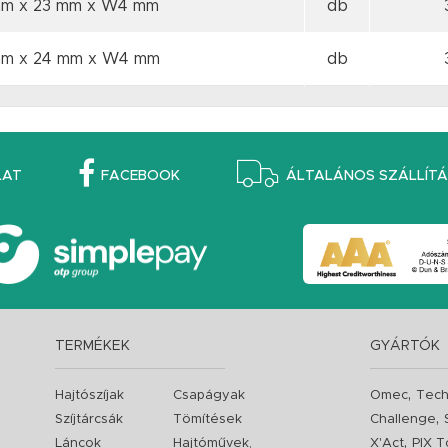
mm x 23 mm
x W4 mm
db
mm x 24 mm
x W4 mm
db
LAT
FACEBOOK
ÁLTALÁNOS SZÁLLÍTÁS
TERMÉKEK
GYÁRTÓK
,
Hajtószíjak
Csapágyak
Omec
Tech
,
Szíjtárcsák
Tömítések
Challenge
,
Láncok
Hajtóművek,
X'Act
PIX T