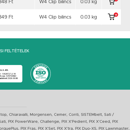
348 Ft
W4 Clip bilincs
0.03 kg
349 Ft
W4 Clip bilincs
0.03 kg
I FELTÉTELEK
,
,
,
,
,
,
top
Chiaravalli
Morgensen
Cemer
Conti
SISTEMbelt
Sati /
,
,
,
,
,
Sati
PIX PowerWare
Challenge
PIX X'Pedient
PIX X'Ceed
PIX
,
,
,
,
,
,
orquePlus
PIX Fras
PIX X'Set
PIX X'tra
PIX Duo-XS
PIX Lawnmaster