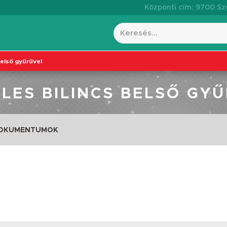
Központi cím: 9700 Szo
belső gyűrűvel
LES BILINCS BELSŐ GY
DOKUMENTUMOK