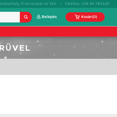
·
mbathely, 11-es Huszár út 149.
Telefon: +36 94 783326
Belépés
Kosár
(
0
)
ŰRŰVEL