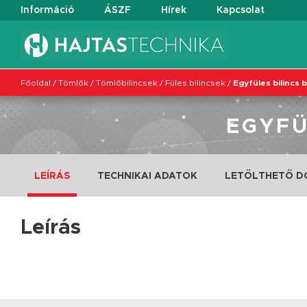
Információ
ÁSZF
Hírek
Kapcsolat
Főoldal
/
Tömlők
/
Tömlőbilincsek
/
Füles bilincsek
/
Egyfüles bilincs 
EGYFÜ
LEÍRÁS
TECHNIKAI ADATOK
LETÖLTHETŐ 
Leírás