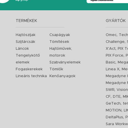
TERMÉKEK
GYÁRTÓK
,
Hajtószíjak
Csapágyak
Omec
Tech
,
Szíjtárcsák
Tömítések
Challenge
,
Láncok
Hajtóművek,
X'Act
PIX T
,
Tengelykötő
motorok
PIX Force
P
,
elemek
Szabványelemek
Basic
Mega
,
Fogaskerekek
Tömlők
Linea X
Me
Lineáris technika
Kenőanyagok
Megadyne I
Megadyne 
,
SWR
Visio
,
,
CF
DTE
MI
,
GeTech
te
,
MOTION
L
,
DeltaPlus
P
Sara Workw