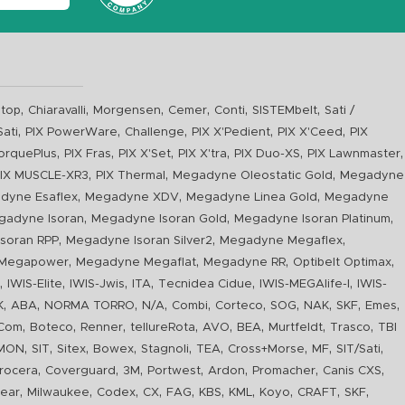
,
,
,
,
,
,
top
Chiaravalli
Morgensen
Cemer
Conti
SISTEMbelt
Sati /
,
,
,
,
,
Sati
PIX PowerWare
Challenge
PIX X'Pedient
PIX X'Ceed
PIX
,
,
,
,
,
,
orquePlus
PIX Fras
PIX X'Set
PIX X'tra
PIX Duo-XS
PIX Lawnmaster
,
,
,
IX MUSCLE-XR3
PIX Thermal
Megadyne Oleostatic Gold
Megadyne
,
,
,
dyne Esaflex
Megadyne XDV
Megadyne Linea Gold
Megadyne
,
,
,
gadyne Isoran
Megadyne Isoran Gold
Megadyne Isoran Platinum
,
,
,
soran RPP
Megadyne Isoran Silver2
Megadyne Megaflex
,
,
,
,
Megapower
Megadyne Megaflat
Megadyne RR
Optibelt Optimax
,
,
,
,
,
,
n
IWIS-Elite
IWIS-Jwis
ITA
Tecnidea Cidue
IWIS-MEGAlife-I
IWIS-
,
,
,
,
,
,
,
,
,
,
K
ABA
NORMA TORRO
N/A
Combi
Corteco
SOG
NAK
SKF
Emes
,
,
,
,
,
,
,
,
Com
Boteco
Renner
tellureRota
AVO
BEA
Murtfeldt
Trasco
TBI
,
,
,
,
,
,
,
,
,
IMON
SIT
Sitex
Bowex
Stagnoli
TEA
Cross+Morse
MF
SIT/Sati
,
,
,
,
,
,
,
rocera
Coverguard
3M
Portwest
Ardon
Promacher
Canis CXS
,
,
,
,
,
,
,
,
,
,
ear
Milwaukee
Codex
CX
FAG
KBS
KML
Koyo
CRAFT
SKF