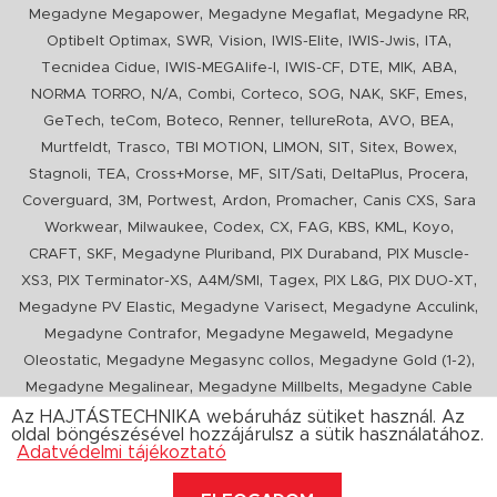
,
,
,
Megadyne Megapower
Megadyne Megaflat
Megadyne RR
,
,
,
,
,
,
Optibelt Optimax
SWR
Vision
IWIS-Elite
IWIS-Jwis
ITA
,
,
,
,
,
,
Tecnidea Cidue
IWIS-MEGAlife-I
IWIS-CF
DTE
MIK
ABA
,
,
,
,
,
,
,
,
NORMA TORRO
N/A
Combi
Corteco
SOG
NAK
SKF
Emes
,
,
,
,
,
,
,
GeTech
teCom
Boteco
Renner
tellureRota
AVO
BEA
,
,
,
,
,
,
,
Murtfeldt
Trasco
TBI MOTION
LIMON
SIT
Sitex
Bowex
,
,
,
,
,
,
,
Stagnoli
TEA
Cross+Morse
MF
SIT/Sati
DeltaPlus
Procera
,
,
,
,
,
,
Coverguard
3M
Portwest
Ardon
Promacher
Canis CXS
Sara
,
,
,
,
,
,
,
,
Workwear
Milwaukee
Codex
CX
FAG
KBS
KML
Koyo
,
,
,
,
CRAFT
SKF
Megadyne Pluriband
PIX Duraband
PIX Muscle-
,
,
,
,
,
,
XS3
PIX Terminator-XS
A4M/SMI
Tagex
PIX L&G
PIX DUO-XT
,
,
,
Megadyne PV Elastic
Megadyne Varisect
Megadyne Acculink
,
,
Megadyne Contrafor
Megadyne Megaweld
Megadyne
,
,
,
Oleostatic
Megadyne Megasync collos
Megadyne Gold (1-2)
,
,
Megadyne Megalinear
Megadyne Millbelts
Megadyne Cable
,
,
,
,
,
Pull
PIX X'Ceed
Megadyne Pull Down
Optibelt VB
Mitsuboshi
Az HAJTÁSTECHNIKA webáruház sütiket használ. Az
oldal böngészésével hozzájárulsz a sütik használatához.
,
,
,
ConCar
Megadyne Megarib
PIX HARVESTER
Urgent
Adatvédelmi tájékoztató