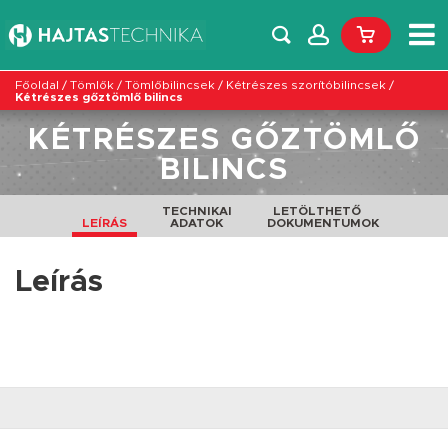
Főoldal
/
Tömlők
/
Tömlőbilincsek
/
Kétrészes szorítóbilincsek
/
Kétrészes gőztömlő bilincs
KÉTRÉSZES GŐZTÖMLŐ
BILINCS
TECHNIKAI
LETÖLTHETŐ
LEÍRÁS
ADATOK
DOKUMENTUMOK
Leírás