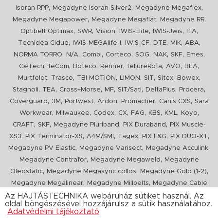
,
,
,
Isoran RPP
Megadyne Isoran Silver2
Megadyne Megaflex
,
,
,
Megadyne Megapower
Megadyne Megaflat
Megadyne RR
,
,
,
,
,
,
Optibelt Optimax
SWR
Vision
IWIS-Elite
IWIS-Jwis
ITA
,
,
,
,
,
,
Tecnidea Cidue
IWIS-MEGAlife-I
IWIS-CF
DTE
MIK
ABA
,
,
,
,
,
,
,
,
NORMA TORRO
N/A
Combi
Corteco
SOG
NAK
SKF
Emes
,
,
,
,
,
,
,
GeTech
teCom
Boteco
Renner
tellureRota
AVO
BEA
,
,
,
,
,
,
,
Murtfeldt
Trasco
TBI MOTION
LIMON
SIT
Sitex
Bowex
,
,
,
,
,
,
,
Stagnoli
TEA
Cross+Morse
MF
SIT/Sati
DeltaPlus
Procera
,
,
,
,
,
,
Coverguard
3M
Portwest
Ardon
Promacher
Canis CXS
Sara
,
,
,
,
,
,
,
,
Workwear
Milwaukee
Codex
CX
FAG
KBS
KML
Koyo
,
,
,
,
CRAFT
SKF
Megadyne Pluriband
PIX Duraband
PIX Muscle-
,
,
,
,
,
,
XS3
PIX Terminator-XS
A4M/SMI
Tagex
PIX L&G
PIX DUO-XT
,
,
,
Megadyne PV Elastic
Megadyne Varisect
Megadyne Acculink
,
,
Megadyne Contrafor
Megadyne Megaweld
Megadyne
,
,
,
Oleostatic
Megadyne Megasync collos
Megadyne Gold (1-2)
,
,
Megadyne Megalinear
Megadyne Millbelts
Megadyne Cable
,
,
,
,
,
Pull
PIX X'Ceed
Megadyne Pull Down
Optibelt VB
Mitsuboshi
Az HAJTÁSTECHNIKA webáruház sütiket használ. Az
oldal böngészésével hozzájárulsz a sütik használatához.
,
,
,
ConCar
Megadyne Megarib
PIX HARVESTER
Urgent
Adatvédelmi tájékoztató