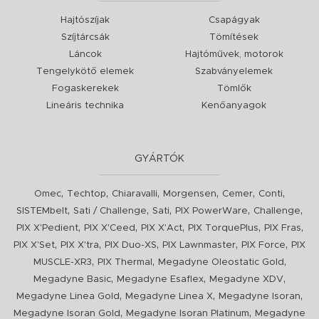
Hajtószíjak
Csapágyak
Szíjtárcsák
Tömítések
Láncok
Hajtóművek, motorok
Tengelykötő elemek
Szabványelemek
Fogaskerekek
Tömlők
Lineáris technika
Kenőanyagok
GYÁRTÓK
,
,
,
,
,
,
Omec
Techtop
Chiaravalli
Morgensen
Cemer
Conti
,
,
,
,
,
SISTEMbelt
Sati / Challenge
Sati
PIX PowerWare
Challenge
,
,
,
,
,
PIX X'Pedient
PIX X'Ceed
PIX X'Act
PIX TorquePlus
PIX Fras
,
,
,
,
,
PIX X'Set
PIX X'tra
PIX Duo-XS
PIX Lawnmaster
PIX Force
PIX
,
,
,
MUSCLE-XR3
PIX Thermal
Megadyne Oleostatic Gold
,
,
,
Megadyne Basic
Megadyne Esaflex
Megadyne XDV
,
,
,
Megadyne Linea Gold
Megadyne Linea X
Megadyne Isoran
,
,
Megadyne Isoran Gold
Megadyne Isoran Platinum
Megadyne