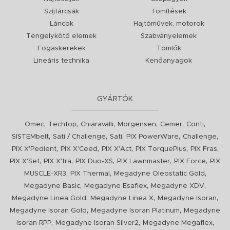
Szíjtárcsák
Tömítések
Láncok
Hajtóművek, motorok
Tengelykötő elemek
Szabványelemek
Fogaskerekek
Tömlők
Lineáris technika
Kenőanyagok
GYÁRTÓK
,
,
,
,
,
,
Omec
Techtop
Chiaravalli
Morgensen
Cemer
Conti
,
,
,
,
,
SISTEMbelt
Sati / Challenge
Sati
PIX PowerWare
Challenge
,
,
,
,
,
PIX X'Pedient
PIX X'Ceed
PIX X'Act
PIX TorquePlus
PIX Fras
,
,
,
,
,
PIX X'Set
PIX X'tra
PIX Duo-XS
PIX Lawnmaster
PIX Force
PIX
,
,
,
MUSCLE-XR3
PIX Thermal
Megadyne Oleostatic Gold
,
,
,
Megadyne Basic
Megadyne Esaflex
Megadyne XDV
,
,
,
Megadyne Linea Gold
Megadyne Linea X
Megadyne Isoran
,
,
Megadyne Isoran Gold
Megadyne Isoran Platinum
Megadyne
,
,
,
Isoran RPP
Megadyne Isoran Silver2
Megadyne Megaflex