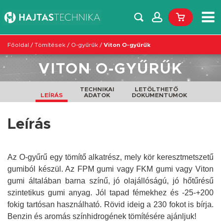
Főoldal
/
Tömítések
/
O-gyűrűk
/
Viton O-gyűrűk
VITON O-GYŰRŰK
TECHNIKAI
LETÖLTHETŐ
LEÍRÁS
ADATOK
DOKUMENTUMOK
Leírás
Az O-gyűrű egy tömítő alkatrész, mely kör keresztmetszetű
gumiból készül. Az FPM gumi vagy FKM gumi vagy Viton
gumi általában barna színű, jó olajállóságú, jó hőtűrésű
szintetikus gumi anyag. Jól tapad fémekhez és -25-+200
fokig tartósan használható. Rövid ideig a 230 fokot is bírja.
Benzin és aromás színhidrogének tömítésére ajánljuk!