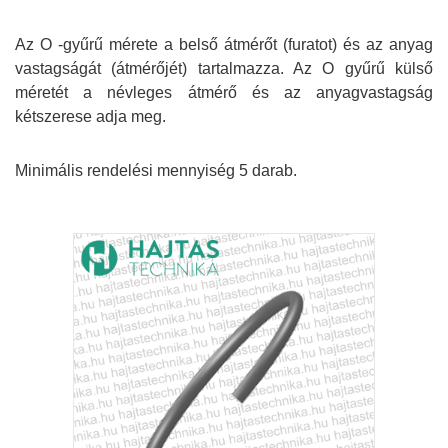
Az O -gyűrű mérete a belső átmérőt (furatot) és az anyag
vastagságát (átmérőjét) tartalmazza. Az O gyűrű külső
méretét a névleges átmérő és az anyagvastagság
kétszerese adja meg.
Minimális rendelési mennyiség 5 darab.